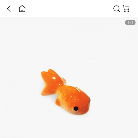
1
/
1