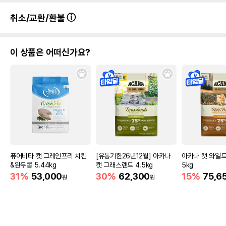
유통기한이 최소 2026.12.04이거나 그
이후인 상품이 출고됩니다.
취소/교환/환불
유통기한
단, 상품명에 유통기한 명시된 경우, 해당
유통기한을 따릅니다.
이 상품은 어떠신가요?
퓨어비타 캣 그레인프리 치킨
[유통기한26년12월] 아카나
아카나 캣 와일드
&완두콩 5.44kg
캣 그래스랜드 4.5kg
5kg
31%
53,000
30%
62,300
15%
75,6
원
원