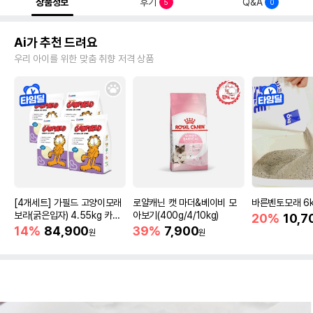
상품정보
후기
Q&A
5
0
Ai가 추천 드려요
우리 아이를 위한 맞춤 취향 저격 상품
[4개세트] 가필드 고양이모래
로얄캐닌 캣 마더&베이비 모
바른벤토모래 6
보라(굵은입자) 4.55kg 카사
아보기(400g/4/10kg)
20%
10,7
바모래
14%
84,900
39%
7,900
원
원