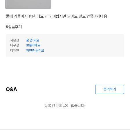
물에 기울어서 반만 떠요 ㅠㅠ 아쉽지만 냥이도 별로 안좋아하네용

#상품후기
사용성
잘 안 써요
상품 필수 정보
내구성
보통이에요
디자인
화면과 같아요
품명 및 모델명
펫디아 옹달샘 도자기 토이
법에 의한 인증,허가 등을
상세페이지 참조
받았음을 확인할수 있는
경우 그에 대한 사항
제조국 또는 원산지
대한민국
Q&A
문의하기
제조자,수입품의 경우
펫디아
수입자를 함께 표기
등록된 문의글이 없습니다.
AS책임자와 전화번호
어바웃펫//1644-9601
또는 소비자상담 관련
전화번호