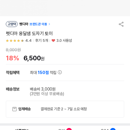
고양이
펫디아
브랜드관 이동
펫디아 옹달샘 도자기 토이
4.4
후기 5개
3.0 사용성
8,000원
18%
6,500
원
적립혜택
최대
150점
적립
배송정보
배송비 3,000원
(3만원 이상 무료배송)
업체배송
결제완료 기준 2 ~ 7일 소요 예정