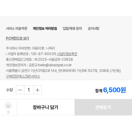
서비스 이용약관
개인정보 처리방침
입점/제휴 문의
공지사항
PC버전으로 보기
주식회사 어바웃펫
대표자명 : 나옥귀
사업자 등록번호 : 120-87-90035
사업자정보확인
통신판매업신고번호 : 제 2025-서울금천-2382호
개인정보관리자 : 김원규 hello@aboutpet.co.kr
서울특별시 금천구 가산디지털2로 144, 현대테라타워 가산DK 507호, 508호 (가산동)
구매안전(에스크로)서비스
© copyright (c) www.aboutpet.co.kr all rights reserved.
6,500
원
수량
합계
장바구니 담기
판매중지
찜
처방사료 주문 시 확인해주세요!
쿠폰보기
적립혜택
취소/ 교환/ 환불
유통기한 임박 상품
최저가 도전 상품
AI검색
AI검색