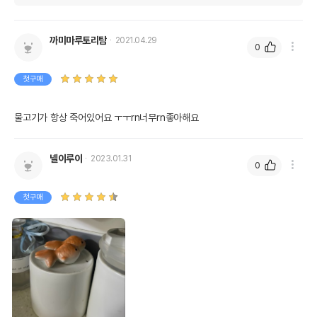
까미마루토리탐
2021.04.29
0
첫구매
물고기가 항상 죽어있어요 ㅜㅜrn너무rn좋아해요
넬이루이
2023.01.31
0
첫구매