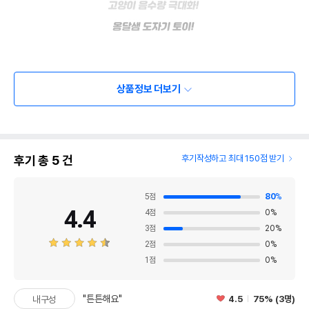
상품정보 더보기
후기 총
5
건
후기작성하고 최대 150점 받기
5
점
80
%
4.4
4
점
0
%
3
점
20
%
2
점
0
%
1
점
0
%
"튼튼해요"
4.5
75% (3명)
내구성