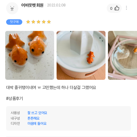
어바웃펫 회원
2022.02.08
0
첫구매
대박 졸귀탱이네여 ㅠ 고민했는데 하나 더살걸 그랬어요 

#상품후기
사용성
잘 쓰고 있어요
내구성
튼튼해요
디자인
마음에 들어요