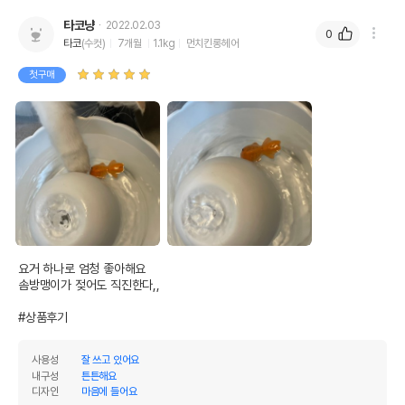
타코냥
2022.02.03
0
타코
(수컷)
7개월
1.1kg
먼치킨롱헤어
첫구매
요거 하나로 엄청 좋아해요

솜방맹이가 젖어도 직진한다,,

#상품후기
사용성
잘 쓰고 있어요
내구성
튼튼해요
디자인
마음에 들어요