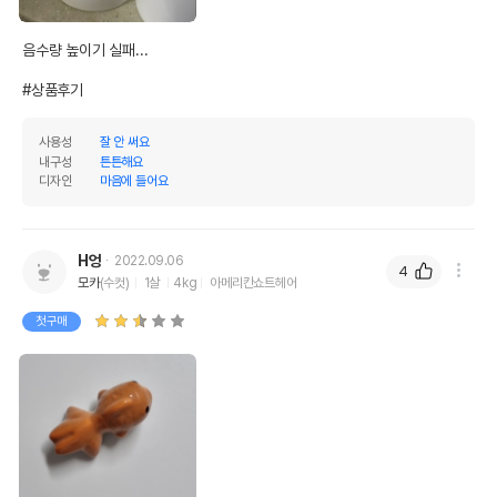
음수량 높이기 실패...

#상품후기
사용성
잘 안 써요
내구성
튼튼해요
디자인
마음에 들어요
H엉
2022.09.06
4
모카
(수컷)
1살
4kg
아메리칸쇼트헤어
첫구매