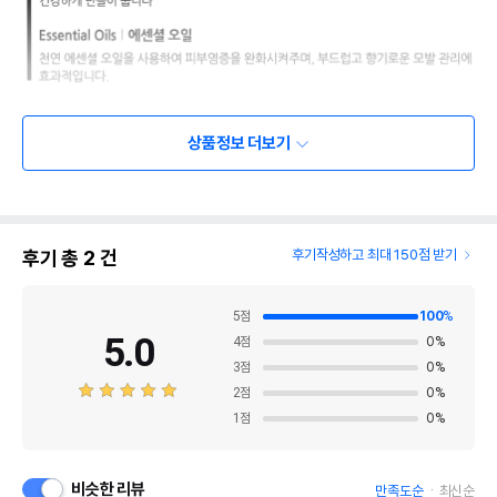
상품정보 더보기
후기 총
2
건
후기작성하고 최대 150점 받기
5
점
100
%
5.0
4
점
0
%
3
점
0
%
2
점
0
%
1
점
0
%
비슷한 리뷰
만족도순
최신순