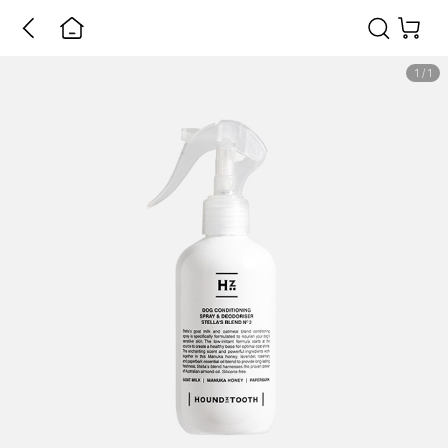
1
/
1