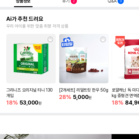
상품정보
후기
Q&A
2
0
Ai가 추천 드려요
우리 아이를 위한 맞춤 취향 저격 상품
그리니즈 오리지널 티니 130
[2개세트] 리얼트릿 한우 50g
로얄캐닌 독 미디
개입
kg 중형견 면역
28%
5,000
원
18%
53,000
18%
84,9
원