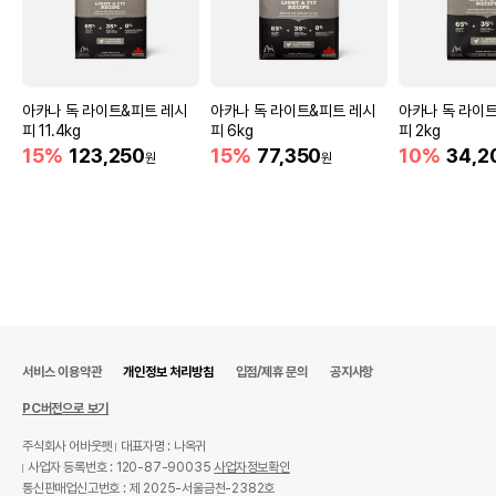
아카나 독 라이트&피트 레시
아카나 독 라이트&피트 레시
아카나 독 라이
피 11.4kg
피 6kg
피 2kg
15%
123,250
15%
77,350
10%
34,2
원
원
서비스 이용약관
개인정보 처리방침
입점/제휴 문의
공지사항
PC버전으로 보기
주식회사 어바웃펫
대표자명 : 나옥귀
사업자 등록번호 : 120-87-90035
사업자정보확인
통신판매업신고번호 : 제 2025-서울금천-2382호