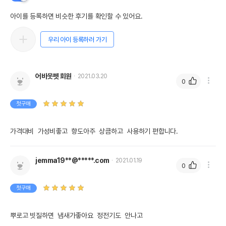
아이를 등록하면 비슷한 후기를 확인할 수 있어요.
우리 아이 등록하러 가기
어바웃펫 회원
2021.03.20
0
첫구매
가격대비  가성비좋고  향도아주  상큼하고  사용하기 편합니다.
jemma19**@*****.com
2021.01.19
0
첫구매
뿌로고 빗질하면  냄새가좋아요  정전기도  안나고