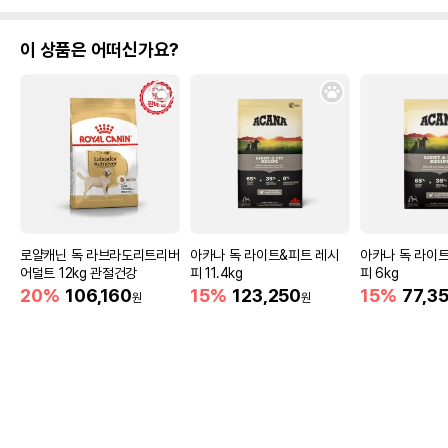
이 상품은 어떠신가요?
로얄캐닌 독 라브라도리트리버
아카나 독 라이트&피트 레시
아카나 독 라이
어덜트 12kg 관절건강
피 11.4kg
피 6kg
20%
106,160
15%
123,250
15%
77,3
원
원