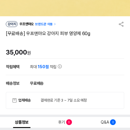
강아지
우프앤먀오
브랜드관 이동
[무료배송] 우프앤먀오 강아지 피부 영양제 60g
35,000
원
적립혜택
최대
150점
적립
배송정보
무료배송
업체배송
결제완료 기준 3 ~ 7일 소요 예정
상품정보
후기
Q&A
0
0