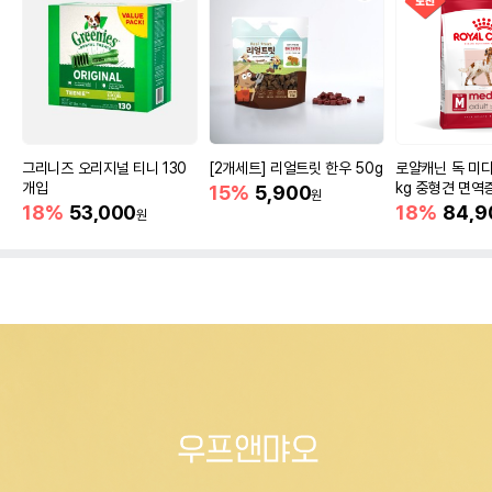
그리니즈 오리지널 티니 130
[2개세트] 리얼트릿 한우 50g
로얄캐닌 독 미디
개입
kg 중형견 면역
15%
5,900
원
18%
53,000
18%
84,9
원