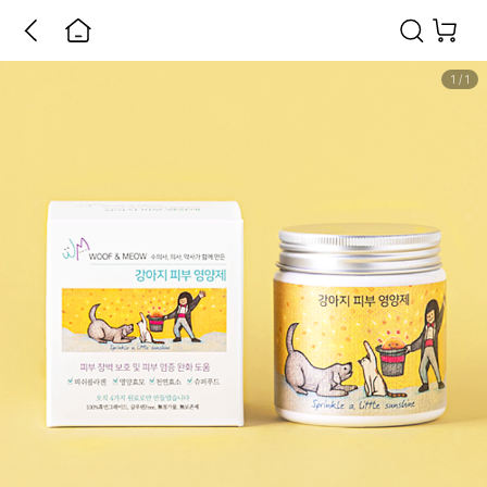
1
/
1