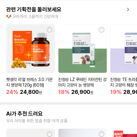
관련 기획전을 둘러보세요
🐶 우리아이 스물까지 건강하개
펫생각 리얼 브레스 3.0 기관
진정성 LZ 루테인 지아잔틴 강
진정성 TE 트리
지 영양제 120g (60정)
아지 고양이 눈 영양제
지 고양이 췌장 
24%
24,800
18%
26,900
19%
28,9
원
원
Ai가 추천 드려요
우리 아이를 위한 맞춤 취향 저격 상품