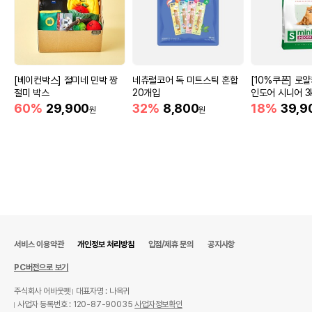
[베이컨박스] 절미네 민박 짱
네츄럴코어 독 미트스틱 혼합
[10%쿠폰] 로
절미 박스
20개입
인도어 시니어 3
60%
29,900
32%
8,800
18%
39,9
원
원
서비스 이용약관
개인정보 처리방침
입점/제휴 문의
공지사항
PC버전으로 보기
주식회사 어바웃펫
대표자명 : 나옥귀
사업자 등록번호 : 120-87-90035
사업자정보확인