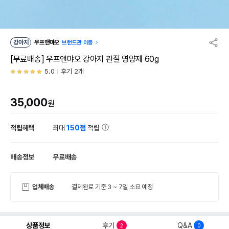
강아지
우프앤먀오
브랜드관 이동
[무료배송] 우프앤먀오 강아지 관절 영양제 60g
5.0
후기 2개
35,000
원
적립혜택
최대
150점
적립
배송정보
무료배송
업체배송
결제완료 기준 3 ~ 7일 소요 예정
상품정보
후기
Q&A
2
0