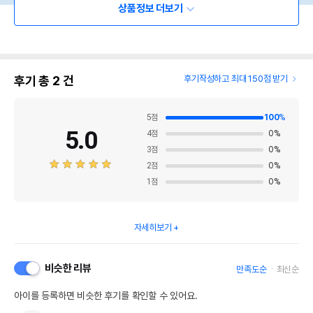
상품정보 더보기
후기 총
2
건
후기작성하고 최대 150점 받기
5
점
100
%
5.0
4
점
0
%
3
점
0
%
2
점
0
%
1
점
0
%
자세히보기
비슷한 리뷰
만족도순
최신순
아이를 등록하면 비슷한 후기를 확인할 수 있어요.