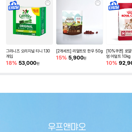
그리니즈 오리지널 티니 130
[2개세트] 리얼트릿 한우 50g
[10%쿠폰] 로
개입
엄 어덜트 10kg
15%
5,900
원
증진
18%
53,000
10%
92,9
원