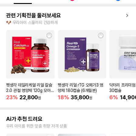
관련 기획전을 둘러보세요
🐶 우리아이 스물까지 건강하개
펫생각 데일리케얼 리얼 칼슘
펫생각 리얼 rTG 오메가3 영
닥터리 프리미엄
2.0 관절 영양제 120g 모아보
양제 180캡슐 (6개월분)
30캡슐
기 (1개/2개)
23%
22,800
18%
35,800
6%
14,90
원
원
Ai가 추천 드려요
우리 아이를 위한 맞춤 취향 저격 상품