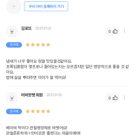
우리 아이 등록하러 가기
김로또
2021.01.21
0
첫구매
냄새가 너무 좋아요 정말 맛있을것같아요.

초록입홍합이 몇프로나 들어있는지는 모르겠지만 일단 영양적으로 좋을 것 같
아요.

밤에 살살 뿌려주면 아이가 잘 먹어요!
어바웃펫 회원
2021.01.12
0
첫구매
베이비 먹이다 관절영양제로 바꿧어요! 

관절튼튼하게ㅜ안아프면 좋겟다는 마음이예여!