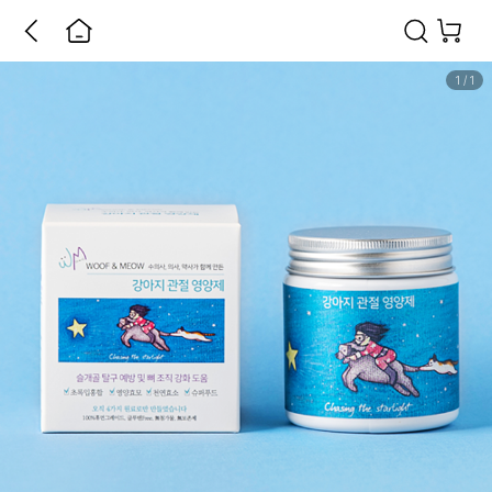
1
/
1