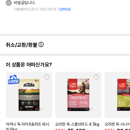
비밀글입니다.
아들뽀덩최고조아
2021.06.15
답변완료
취소/교환/환불
이 상품은 어떠신가요?
아카나 독 라이트&피트 레시
오리젠 독 스몰브리드 4.5kg
오리젠 독 시니어
피 6kg