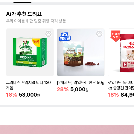
Ai가 추천 드려요
우리 아이를 위한 맞춤 취향 저격 상품
그리니즈 오리지널 티니 130
[2개세트] 리얼트릿 한우 50g
로얄캐닌 독 미디
개입
kg 중형견 면역
28%
5,000
원
18%
53,000
18%
84,9
원