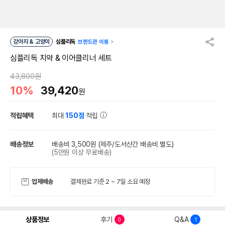
강아지 & 고양이
심플리독
브랜드관 이동
심플리독 치약 & 이어클리너 세트
43,800원
10%
39,420
원
적립혜택
최대
150점
적립
배송정보
배송비 3,500원
(제주/도서산간 배송비 별도)
(5만원 이상 무료배송)
업체배송
결제완료 기준 2 ~ 7일 소요 예정
상품정보
후기
Q&A
0
1