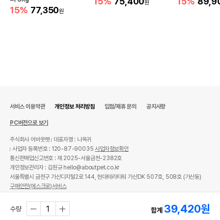
15%
75,400
15%
89,9
원
15%
77,350
원
서비스 이용약관
개인정보 처리방침
입점/제휴 문의
공지사항
PC버전으로 보기
주식회사 어바웃펫
대표자명 : 나옥귀
사업자 등록번호 : 120-87-90035
사업자정보확인
통신판매업신고번호 : 제 2025-서울금천-2382호
개인정보관리자 : 김원규 hello@aboutpet.co.kr
서울특별시 금천구 가산디지털2로 144, 현대테라타워 가산DK 507호, 508호 (가산동)
구매안전(에스크로)서비스
© copyright (c) www.aboutpet.co.kr all rights reserved.
39,420
원
수량
합계