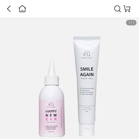
1
/
1