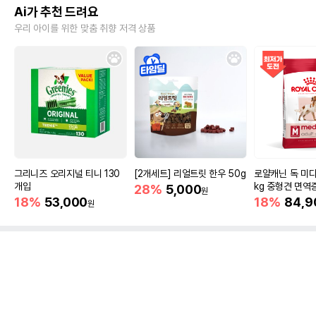
Ai가 추천 드려요
우리 아이를 위한 맞춤 취향 저격 상품
그리니즈 오리지널 티니 130
[2개세트] 리얼트릿 한우 50g
로얄캐닌 독 미디
개입
kg 중형견 면역
28%
5,000
원
18%
53,000
18%
84,9
원