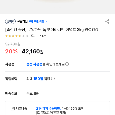
강아지
로얄캐닌
브랜드관 이동
[습식캔 증정] 로얄캐닌 독 포메라니안 어덜트 3kg 관절건강
4.8
후기 961개
52,700원
20%
42,160
원
사은품
증정 사은품
을 확인해보세요!
적립혜택
최대
150점
적립
배송정보
무료배송
내일배송
21시까지 주문하면,
다음날 95% 도착
(토, 일요일/공휴일 제외)