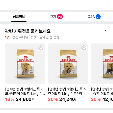
상품정보
후기
Q&A
961
21
관련 기획전을 둘러보세요
🐶소형견 무더위 극복! 로얄캐닌 캔 증정
[습식캔 증정] 로얄캐닌 독 요
[습식캔 증정] 로얄캐닌 독 시
[습식캔 증정] 
크셔테리어 어덜트 1.5kg 피모
츄 어덜트 1.5kg 피모관리
나우져 어덜트 3
관리
18%
24,800
20%
24,240
20%
42,1
원
원