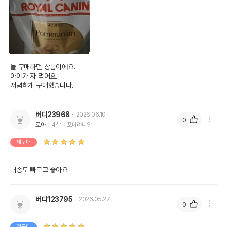
늘 구매하던 상품이에요.

아이가 자 먹어요.

저렴하게 구매했습니다.
버디23968
2026.06.10
0
로아
4살
포메라니안
재구매
배송도 빠르고 좋아요 
버디123795
2026.05.27
0
첫구매