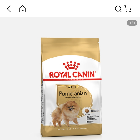
1
/
1