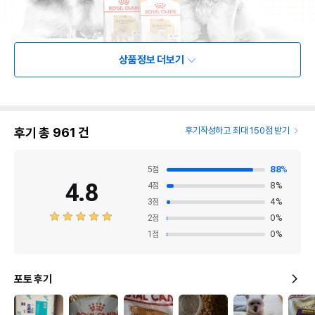
상품정보 더보기
후기 총
961
건
후기작성하고 최대 150점 받기
5
점
88
%
4.8
4
점
8
%
3
점
4
%
2
점
0
%
1
점
0
%
포토 후기