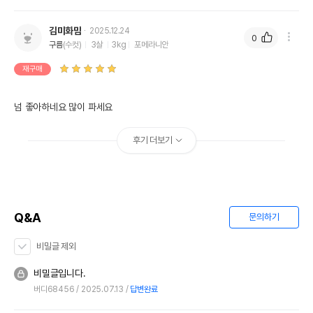
김미화맘
2025.12.24
0
구름
(수컷)
3살
3kg
포메라니안
재구매
넘 좋아하네요 많이 파세요 
후기 더보기
Q&A
문의하기
비밀글 제외
비밀글입니다.
버디68456
2025.07.13
답변완료