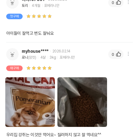
0
토리
4개월
포메라니안
첫구매
아이들이 잘먹고 변도 잘눠요
myhouse****
2026.02.14
0
로니
(암컷)
4살
3kg
포메라니안
재구매
우리집 강쥐는 이것만 먹어요~ 질려하지 않고 잘 먹네요^^