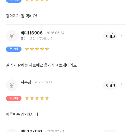
강아지가 잘 먹네요!
버디116906
2026.05.24
0
딸기
3살
포메라니안
첫구매
잘먹고 잘싸는 사료에요 응가가 예쁘게나와요
지누님
2026.05.10
0
재구매
빠른배송 감사합니다
버디107061
2026.02.23