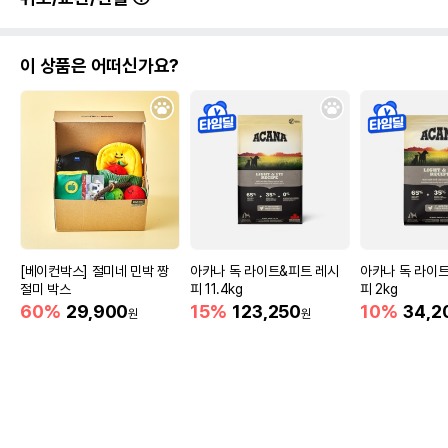
이 상품은 어떠신가요?
[베이컨박스] 절미네 민박 짱
아카나 독 라이트&피트 레시
아카나 독 라이
절미 박스
피 11.4kg
피 2kg
60%
29,900
15%
123,250
10%
34,2
원
원