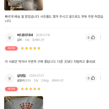
빠르게 배송 잘 받았습니다 사은품도 챙겨 주시고 앞으로도 쭈욱 주문 허갰습
니다
버디80184
2026.07.19
0
감자
4살
포메라니안
재구매
이 사료만 먹어서 꾸준히 구매 중입니다. 다른 곳보다 저렴하고 좋네요!
설탕맘.
2026.07.01
0
설탕이
(암컷)
5살
2.8kg
포메라니안
재구매