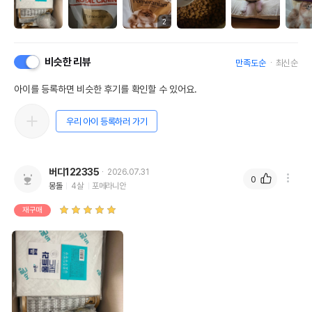
2
비슷한 리뷰
만족도순
최신순
아이를 등록하면 비슷한 후기를 확인할 수 있어요.
우리 아이 등록하러 가기
버디122335
2026.07.31
0
몽돌
4살
포메라니안
재구매