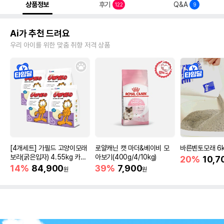
상품정보
후기
Q&A
122
9
Ai가 추천 드려요
우리 아이를 위한 맞춤 취향 저격 상품
[4개세트] 가필드 고양이모래
로얄캐닌 캣 마더&베이비 모
바른벤토모래 6
보라(굵은입자) 4.55kg 카사
아보기(400g/4/10kg)
20%
10,7
바모래
14%
84,900
39%
7,900
원
원