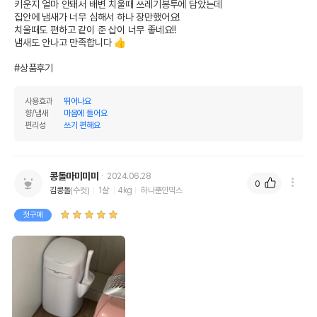
키운지 얼마 안돼서 배변 치울때 쓰레기봉투에 담았는데 

집안에 냄새가 너무 심해서 하나 장만했어요! 

치울때도 편하고 같이 준 삽이 너무 좋네요!! 

냄새도 안나고 만족합니다 👍

#상품후기
사용효과
뛰어나요
향/냄새
마음에 들어요
편리성
쓰기 편해요
콩돌마미미미
2024.06.28
0
김콩돌
(수컷)
1살
4kg
하나뿐인믹스
첫구매