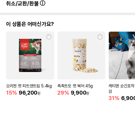
취소/교환/환불
이 상품은 어떠신가요?
오리젠 캣 피트앤트림 5.4kg
촉촉트릿 캣 북어 45g
캐티맨 순간포착
감
15%
96,200
29%
9,900
원
원
31%
6,90