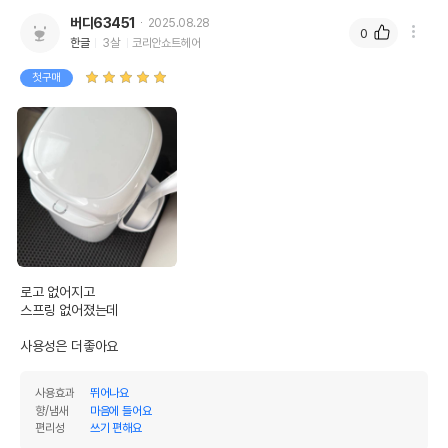
버디63451
2025.08.28
0
한글
3살
코리안쇼트헤어
첫구매
로고 없어지고

스프링 없어졌는데

사용성은 더좋아요
사용효과
뛰어나요
향/냄새
마음에 들어요
편리성
쓰기 편해요