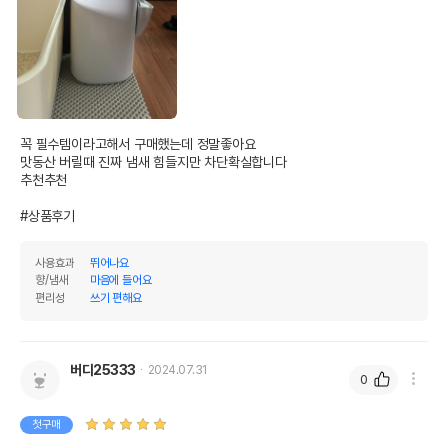
꼭 필수템이라고해서 구매했는데 정말좋아요

맛동산 버릴때 진짜 냄새 힘들지만 차단확실합니다

추천추천

#상품후기
사용효과
뛰어나요
향/냄새
마음에 들어요
편리성
쓰기 편해요
"
버디25333
2024.07.31
0
첫구매