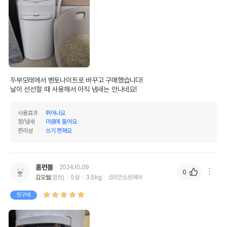
두부모래에서 벤토나이트로 바꾸고 구매했습니다!

날이 선선할 때 사용해서 아직 냄새는 안나네요!
사용효과
뛰어나요
향/냄새
마음에 들어요
편리성
쓰기 편해요
홈런볼
2024.10.09
0
김오월
(암컷)
5살
3.5kg
코리안쇼트헤어
첫구매