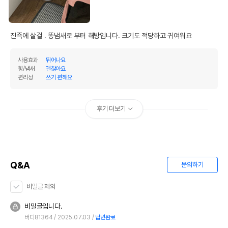
진즉에 살걸 . 똥냄새로 부터 해방입니다. 크기도 적당하고 귀여워요
사용효과
뛰어나요
향/냄새
괜찮아요
편리성
쓰기 편해요
후기 더보기
Q&A
문의하기
비밀글 제외
비밀글입니다.
버디81364
2025.07.03
답변완료