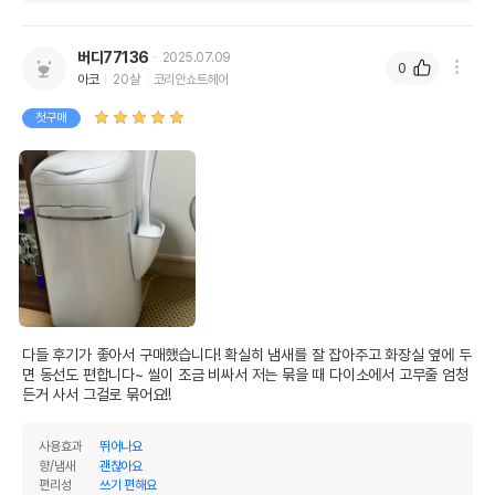
버디77136
2025.07.09
0
아코
20살
코리안쇼트헤어
첫구매
다들 후기가 좋아서 구매했습니다! 확실히 냄새를 잘 잡아주고 화장실 옆에 두
면 동선도 편합니다~ 씰이 조금 비싸서 저는 묶을 때 다이소에서 고무줄 엄청 
든거 사서 그걸로 묶어요!!
사용효과
뛰어나요
향/냄새
괜찮아요
편리성
쓰기 편해요