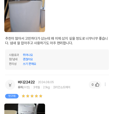
추천이 많아서 고민하다가 샀는데 왜 이제 샀지 싶을 정도로 너무너무 좋습니
다. 냄새 잘 잡아주고 사용하기도 아주 편리합니다.
사용효과
뛰어나요
향/냄새
괜찮아요
편리성
쓰기 편해요
버디22422
2024.08.05
0
유자
(수컷)
3개월
2.1kg
코리안쇼트헤어
첫구매