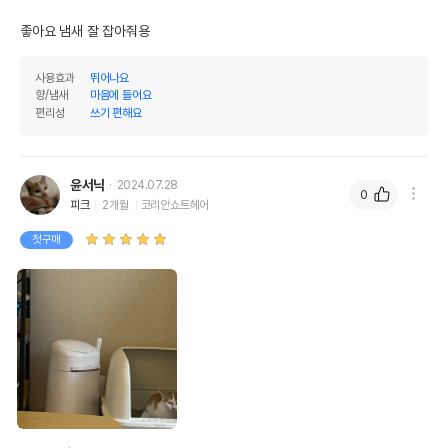
좋아요 냄새 잘 잡아줘용 
사용효과
뛰어나요
향/냄새
마음에 들어요
편리성
쓰기 편해요
윤서닉
2024.07.28
0
피크
2개월
코리안쇼트헤어
첫구매