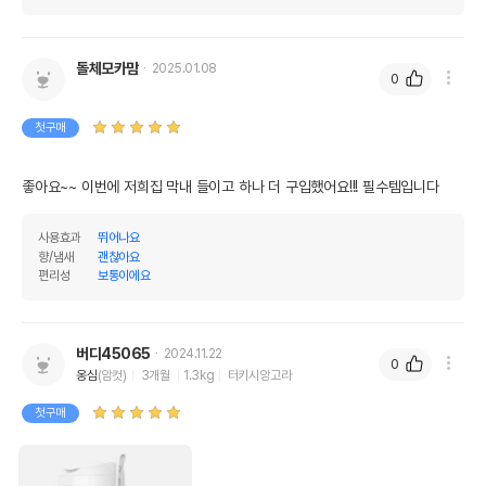
돌체모카맘
2025.01.08
0
첫구매
좋아요~~ 이번에 저희집 막내 들이고 하나 더 구입했어요!!! 필수템입니다
사용효과
뛰어나요
향/냄새
괜찮아요
편리성
보통이에요
버디45065
2024.11.22
0
옹심
(암컷)
3개월
1.3kg
터키시앙고라
첫구매