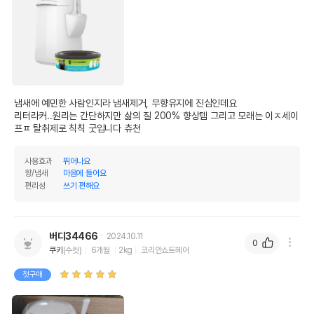
냄새에 예민한 사람인지라 냄새제거, 무향유지에 진심인데요

리터라커..원리는 간단하지만 삶의 질 200% 향상템 그리고 모래는 이ㅈ세이
프ㅍ 탈취제로 칙칙 굿입니다 츄천
사용효과
뛰어나요
향/냄새
마음에 들어요
편리성
쓰기 편해요
버디34466
2024.10.11
0
쿠키
(수컷)
6개월
2kg
코리안쇼트헤어
첫구매