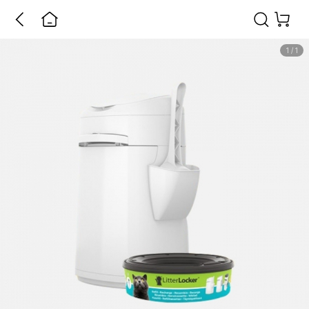
1
/
1