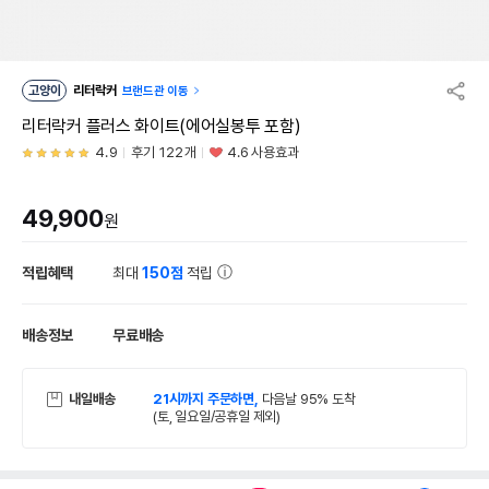
고양이
리터락커
브랜드관 이동
리터락커 플러스 화이트(에어실봉투 포함)
4.9
후기 122개
4.6 사용효과
49,900
원
적립혜택
최대
150점
적립
배송정보
무료배송
내일배송
21시까지 주문하면,
다음날 95% 도착
(토, 일요일/공휴일 제외)