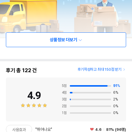
상품정보 더보기
후기 총
122
건
후기작성하고 최대 150점 받기
5
점
91
%
4.9
4
점
6
%
3
점
2
%
2
점
0
%
1
점
0
%
"뛰어나요"
4.6
81% (96명)
사용효과