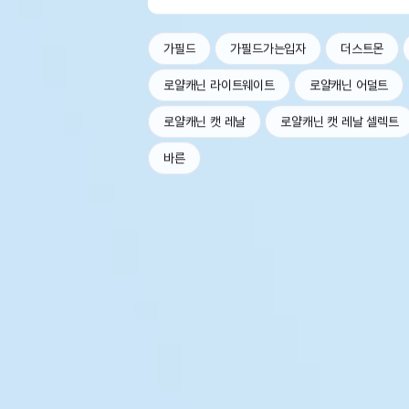
가필드
가필드가는입자
더스트몬
로얄캐닌 라이트웨이트
로얄캐닌 어덜트
로얄캐닌 캣 레날
로얄캐닌 캣 레날 셀렉트
바른