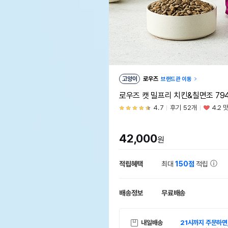
고양이
로우즈
브랜드관 이동
로우즈 캣 밀프리 치킨&칠면조 79
4.7
후기 52개
4.2 
42,000
원
적립혜택
최대
150점
적립
배송정보
무료배송
내일배송
21시까지 주문하면