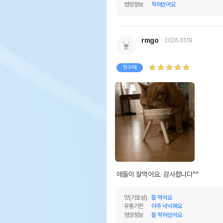
영양정보
적혀있어요
rmgo
2026.01.19
첫구매
맛(기호성)
잘 먹어요
유통기한
아주 넉넉해요
영양정보
잘 적혀있어요