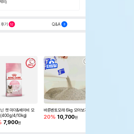
제외)
후기
Q&A
52
8
닌 캣 마더&베이비 모
바른벤토모래 6kg 모아보기
로얄캐닌 캣 인도어 4k
400g/4/10kg)
새 감소
20%
10,700
원
%
7,900
16%
55,000
원
원