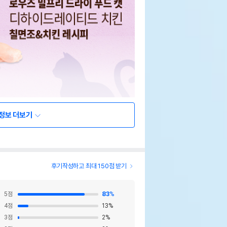
정보 더보기
후기작성하고 최대 150점 받기
5
점
83
%
4
점
13
%
3
점
2
%