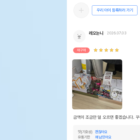
우리 아이 등록하러 가기
레오눈나
2026.07.03
재구매
금액이 조금만 덜 오르면 좋겠습니다. 
맛(기호성)
괜찮아요
유통기한
꽤 남았어요