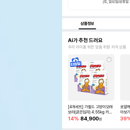
(토, 일요일/공휴일 
상품정보
Ai가 추천 드려요
우리 아이를 위한 맞춤 취향 저격 상품
[4개세트] 가필드 고양이모래
로얄캐
보라(굵은입자) 4.55kg 카사
아보기(
바모래
14%
84,900
39
원