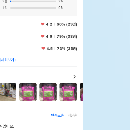
2
점
2
%
1
점
0
%
4.2
60% (29명)
4.6
79% (38명)
4.5
73% (35명)
자세히보기
3
만족도순
최신순
 있어요.