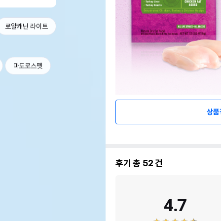
로얄캐닌 라이트
마도로스펫
상품
후기 총
52
건
4.7