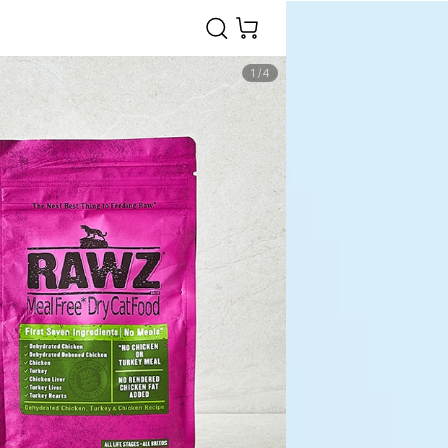
1
/
4