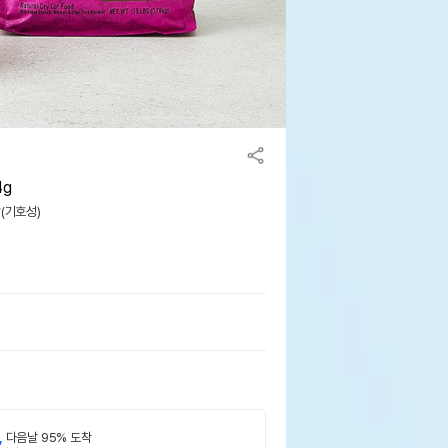
4g
맛(기호성)
,
다음날 95% 도착