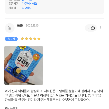
유통기한
아주 넉넉해요
가성비
최고에요
둡볼
2022.12.16
0
첫구매
이거 진짜 아이들이 환장해요. 저희집은 고앵이달 눈높이에 붙여서 조금 먹이
고 캡을 씌워놓아도 다음날 아침에 없어져있는 기적을 보입니다. (두마리임) 
간식을 잘 안주는 편이라 자주는 못해주는데 오랫만에 구입했어요.

#상품후기