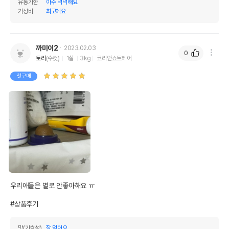
유통기한
아주 넉넉해요
가성비
최고에요
까미이2
2023.02.03
0
토리
(수컷)
1살
3kg
코리안쇼트헤어
첫구매
우리애들은 별로 안좋아해요 ㅠ

#상품후기
맛(기호성)
잘 먹어요