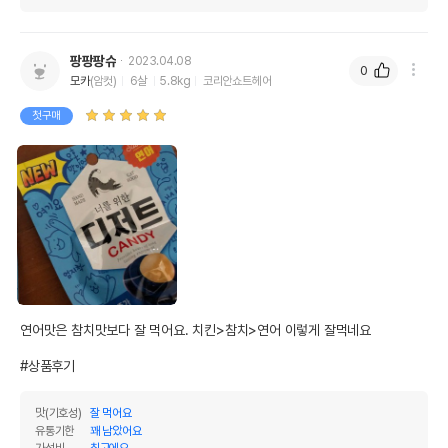
팡팡팡슈
2023.04.08
0
모카
(암컷)
6살
5.8kg
코리안쇼트헤어
첫구매
연어맛은 참치맛보다 잘 먹어요. 치킨>참치>연어 이렇게 잘먹네요

#상품후기
맛(기호성)
잘 먹어요
유통기한
꽤 남았어요
가성비
최고에요