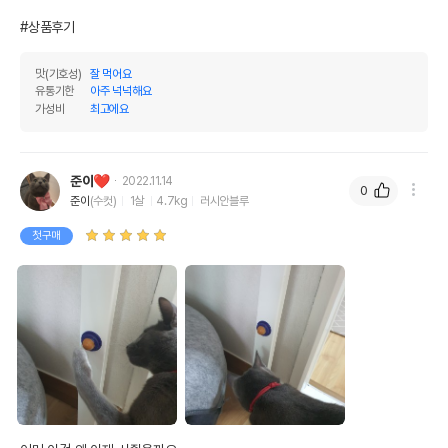
#상품후기
맛(기호성)
잘 먹어요
유통기한
아주 넉넉해요
가성비
최고에요
준이❤️
2022.11.14
0
준이
(수컷)
1살
4.7kg
러시안블루
첫구매