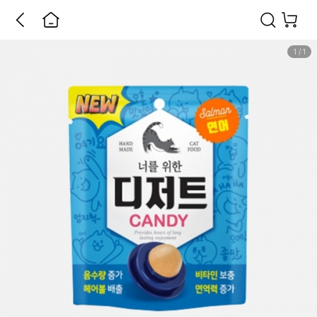
1
/
1