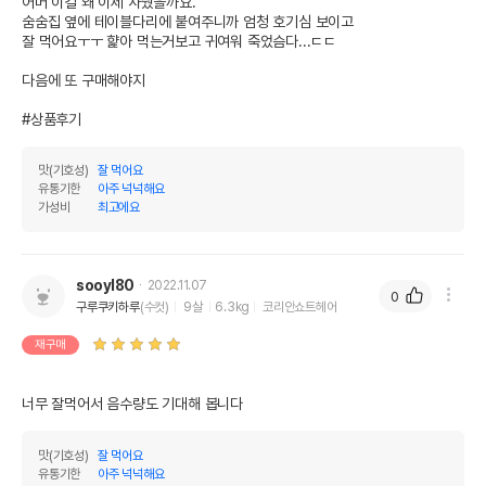
어머 이걸 왜 이제 사줬을까요.

숨숨집 옆에 테이블다리에 붙여주니까 엄청 호기심 보이고

잘 먹어요ㅜㅜ 햝아 먹는거보고 귀여워 죽었슴다...ㄷㄷ

다음에 또 구매해야지

#상품후기 
맛(기호성)
잘 먹어요
유통기한
아주 넉넉해요
가성비
최고에요
sooyl80
2022.11.07
0
구루쿠키하루
(수컷)
9살
6.3kg
코리안쇼트헤어
재구매
영양정보
제품표기함량
수분제외함량
너무 잘먹어서 음수량도 기대해 봅니다
조단백질
20.9%
25.93%
맛(기호성)
잘 먹어요
조지방
0.6%
0.74%
유통기한
아주 넉넉해요