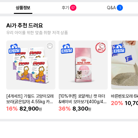
상품정보
후기
Q&A
57
1
Ai가 추천 드려요
우리 아이를 위한 맞춤 취향 저격 상품
[4개세트] 가필드 고양이모래
[10%쿠폰] 로얄캐닌 캣 마더
바른벤토모래 6
보라(굵은입자) 4.55kg 카사
&베이비 모아보기(400g/4/1
20%
10,7
바모래
0kg)
16%
82,900
36%
8,300
원
원