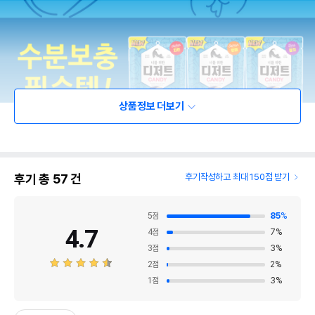
상품정보 더보기
후기 총
57
건
후기작성하고 최대 150점 받기
5
점
85
%
4.7
4
점
7
%
3
점
3
%
2
점
2
%
1
점
3
%