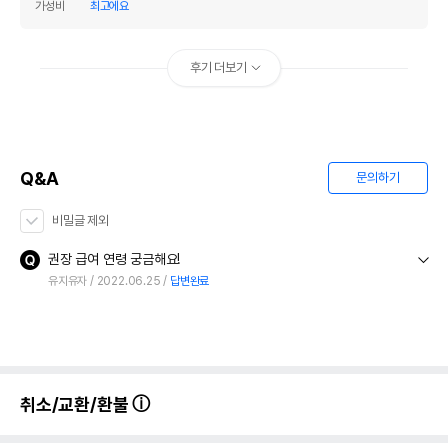
가성비
최고에요
조섬유질
0.8%
0.99%
조회분
2.2%
2.73%
후기 더보기
칼슘
0.04%
0.05%
인
0.17%
0.21%
오메가3
0%
0%
Q&A
문의하기
오메가6
0%
0%
비밀글 제외
수분
19.39%
권장 급여 연령 궁금해요!
탄수화물
69.61%
유지유자
2022.06.25
답변완료
기타성분
상세 정보
취소/교환/환불
연어파우더,포도당,치킨파우더,대두레시틴,비타
원료구성
민E,맥주효모파우더