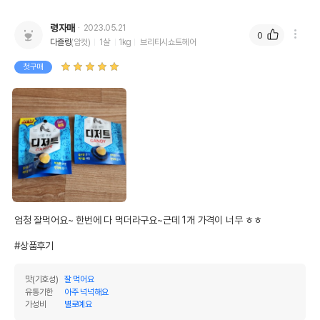
령자매
2023.05.21
0
다즐링
(암컷)
1살
1kg
브리티시쇼트헤어
첫구매
엄청 잘먹어요~ 한번에 다 먹더라구요~근데 1개 가격이 너무 ㅎㅎ

#상품후기
맛(기호성)
잘 먹어요
유통기한
아주 넉넉해요
가성비
별로예요