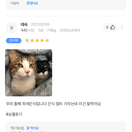
가성비
괜찮아요
데숙
2023.02.06
0
숙희
(수컷)
5살
7.9kg
코리안쇼트헤어
첫구매
우리 둘째 최애간식입니다 간식 많이 가리는데 이건 잘먹어요

#상품후기
맛(기호성)
잘 먹어요