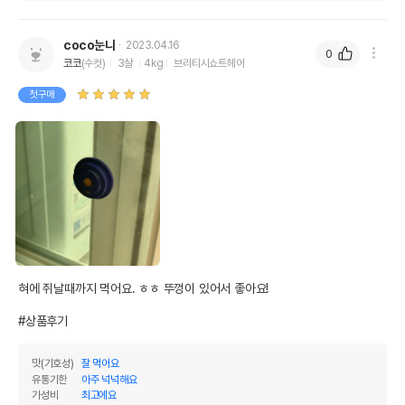
coco눈나
2023.04.16
0
코코
(수컷)
3살
4kg
브리티시쇼트헤어
첫구매
혀에 쥐날때까지 먹어요. ㅎㅎ 뚜껑이 있어서 좋아요!

#상품후기
맛(기호성)
잘 먹어요
유통기한
아주 넉넉해요
가성비
최고에요