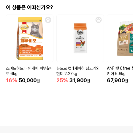
* 브랜드사에서 제공한 정보로 모든 책임은 브랜드사에 있습니다.
이 상품은 어떠신가요?
* 해당 정보는 브랜드사 사정에 의해 일부 변경될 수 있습니다.
상품 필수 정보
품명 및 모델명
너를위한디저트 캔디 연어 3.5g
법에 의한 인증,허가 등을
상세페이지 참조
받았음을 확인할수 있는
경우 그에 대한 사항
스마트하트 나인케어 피부&피
뉴트로 캣 1세이하 닭고기와
ANF 캣 6fre
제조국 또는 원산지
중국
모 6kg
현미 2.27kg
케어 5.6kg
16%
50,000
25%
31,900
67,900
제조자,수입품의 경우
원
원
원
Q.Y//㈜대주바이오
수입자를 함께 표기
AS책임자와 전화번호
어바웃펫//1644-9601
또는 소비자상담 관련
전화번호
유통기한이 최소 2026.12.07이거나 그
이후인 상품이 출고됩니다.
유통기한
단, 상품명에 유통기한 명시된 경우, 해당