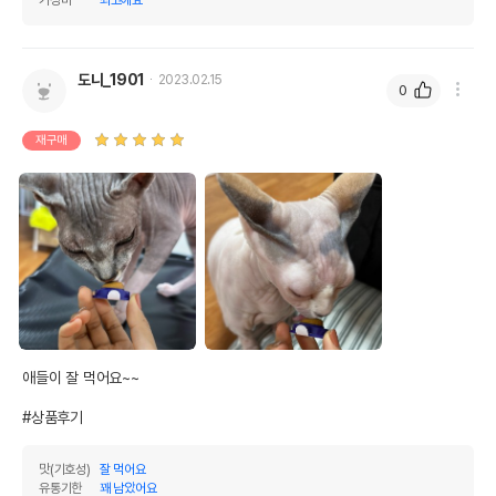
도니_1901
2023.02.15
0
재구매
애들이 잘 먹어요~~

#상품후기
맛(기호성)
잘 먹어요
유통기한
꽤 남았어요