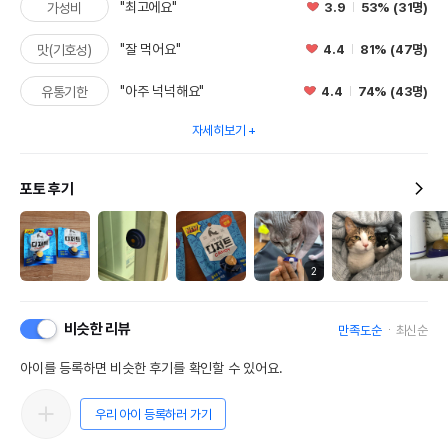
"최고에요"
3.9
53% (31명)
가성비
"잘 먹어요"
4.4
81% (47명)
맛(기호성)
"아주 넉넉해요"
4.4
74% (43명)
유통기한
자세히보기
포토 후기
2
비슷한 리뷰
만족도순
최신순
아이를 등록하면 비슷한 후기를 확인할 수 있어요.
우리 아이 등록하러 가기