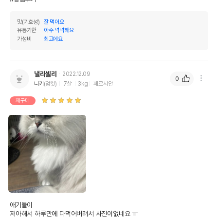
맛(기호성)
잘 먹어요
유통기한
아주 넉넉해요
가성비
최고에요
낼리셀리
2022.12.09
0
니키
(암컷)
7살
3kg
페르시안
재구매
애기들이

저아해서 하루만에 다먹어버려서 사진이없네요 ㅠ 
