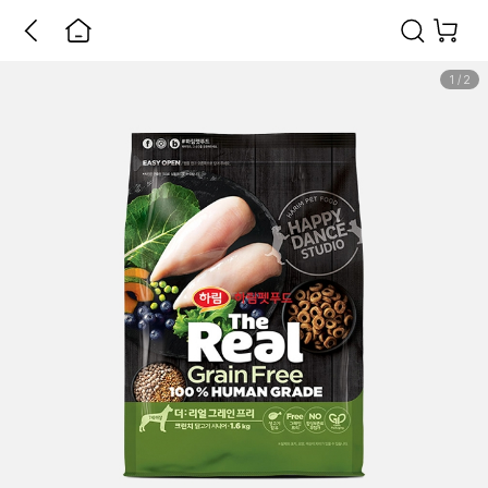
1
/
2