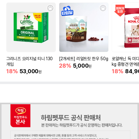
그리니즈 오리지널 티니 130
[2개세트] 리얼트릿 한우 50g
로얄캐닌 독 미디
개입
kg 중형견 면역
28%
5,000
원
18%
53,000
18%
84,9
원