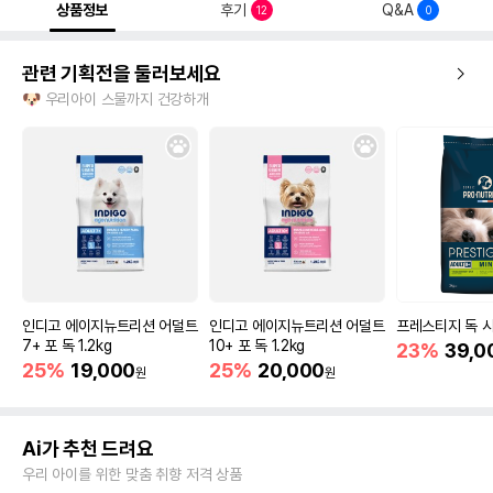
상품정보
후기
Q&A
12
0
관련 기획전을 둘러보세요
🐶 우리아이 스물까지 건강하개
인디고 에이지뉴트리션 어덜트
인디고 에이지뉴트리션 어덜트
프레스티지 독 시
7+ 포 독 1.2kg
10+ 포 독 1.2kg
23%
39,0
25%
19,000
25%
20,000
원
원
Ai가 추천 드려요
우리 아이를 위한 맞춤 취향 저격 상품