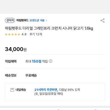
강아지
하림펫푸드
브랜드관 이동
하림펫푸드 더리얼 그레인프리 크런치 시니어 닭고기 1.6kg
4.8
후기 12개
34,000
원
적립혜택
최대
150점
적립
배송정보
무료배송
내일배송
21시까지 주문하면,
다음날 95% 도착
(토, 일요일/공휴일 제외)