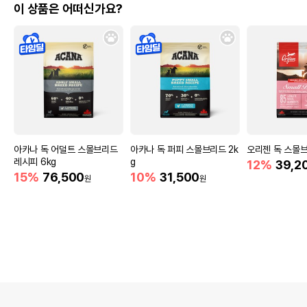
이 상품은 어떠신가요?
아카나 독 어덜트 스몰브리드
아카나 독 퍼피 스몰브리드 2k
오리젠 독 스몰브리
레시피 6kg
g
12%
39,2
15%
76,500
10%
31,500
원
원