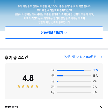
상품정보 더보기
후기 총
44
건
후기작성하고 최대 150점 받기
5
점
80
%
4.8
4
점
18
%
3
점
2
%
2
점
0
%
1
점
0
%
포토 후기