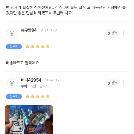
어바웃펫//1644-9601
또는 소비자상담 관련
변 냄새가 확실히 적어졌어요.. 강츄 아이들도 잘 먹고 대용량도 저렴하면 좋
전화번호
겠지만 좋은 만큼 비싸겠죠ㅎ 두번째 사요!
유통기한이 최소 2026.12.07이거나 그
이후인 상품이 출고됩니다.
유통기한
봉구맘84
2024.11.29
단, 상품명에 유통기한 명시된 경우, 해당
0
유통기한을 따릅니다.
첫구매
배송빠르고 잘먹어요
버디42954
2024.11.23
0
루이
5살
말티즈
첫구매