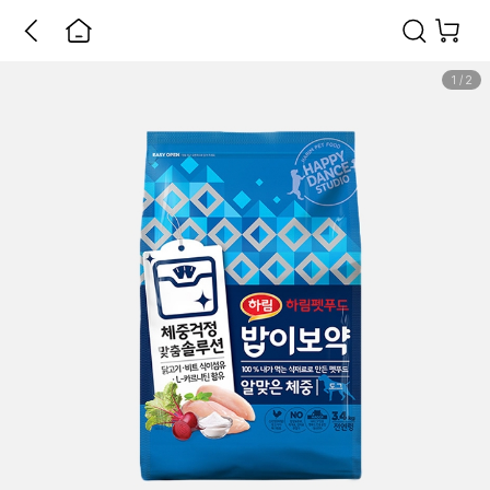
1
/
2