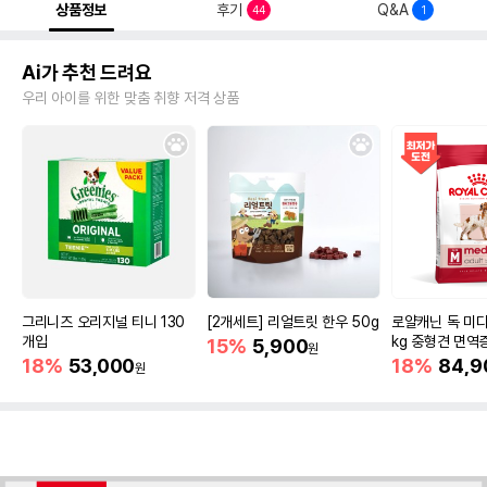
상품정보
후기
Q&A
44
1
Ai가 추천 드려요
우리 아이를 위한 맞춤 취향 저격 상품
그리니즈 오리지널 티니 130
[2개세트] 리얼트릿 한우 50g
로얄캐닌 독 미디
개입
kg 중형견 면역
15%
5,900
원
18%
53,000
18%
84,9
원