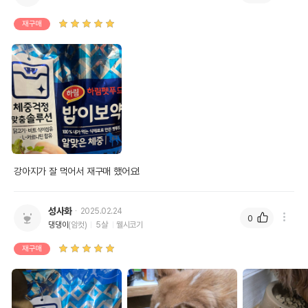
재구매
강아지가 잘 먹어서 재구매 했어요!
성사화
2025.02.24
0
댕댕이
(암컷)
5살
웰시코기
재구매