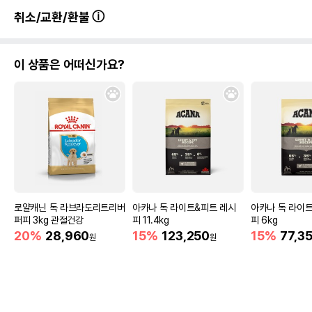
취소/교환/환불
이 상품은 어떠신가요?
로얄캐닌 독 라브라도리트리버
아카나 독 라이트&피트 레시
아카나 독 라이
퍼피 3kg 관절건강
피 11.4kg
피 6kg
20%
28,960
15%
123,250
15%
77,3
원
원