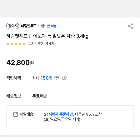
강아지
하림펫푸드
브랜드관 이동
하림펫푸드 밥이보약 독 알맞은 체중 3.4kg
4.8
후기 44개
42,800
원
적립혜택
최대
150점
적립
배송정보
무료배송
내일배송
21시까지 주문하면,
다음날 95% 도착
(토, 일요일/공휴일 제외)