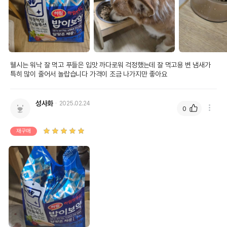
웰시는 워낙 잘 먹고 푸들은 입맛 까다로워 걱정했는데 잘 먹고용 변 냄새가 
특히 많이 줄어서 놀랍습니다 가격이 조금 나가지만 좋아요  
성사화
2025.02.24
상품 필수 정보
0
품명 및 모델명
하림펫푸드 밥이보약 독 알맞은 체중 3.4kg
재구매
법에 의한 인증,허가 등을
상세페이지 참조
받았음을 확인할수 있는
경우 그에 대한 사항
제조국 또는 원산지
대한민국
제조자,수입품의 경우
(주)하림펫푸드//해당없음
수입자를 함께 표기
AS책임자와 전화번호