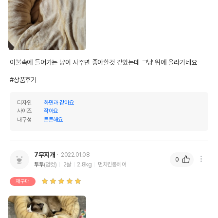
이불속에 들어가는 냥이 사주면 좋아할것 같았는데 그냥 위에 올라가네요

#상품후기
디자인
화면과 같아요
사이즈
작아요
상품 필수 정보
내구성
튼튼해요
품명 및 모델명
펫모닝 프란넬 담요쿠션 브라운
법에 의한 인증,허가 등을
7무지개
2022.01.08
상세페이지 참조
받았음을 확인할수 있는
0
투투
(암컷)
2살
2.8kg
먼치킨롱헤어
경우 그에 대한 사항
재구매
제조국 또는 원산지
중국
제조자,수입품의 경우
펫모닝//펫모닝
수입자를 함께 표기