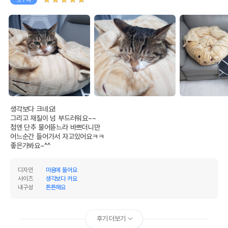
생각보다 크네요!

그리고 재질이 넘 부드러워요~~

첨엔 단추 물어뜯느라 바쁘더니만

어느순간 들어가서 자고있어요ㅋㅋ

좋은가봐요~^^
디자인
마음에 들어요
사이즈
생각보다 커요
내구성
튼튼해요
후기 더보기