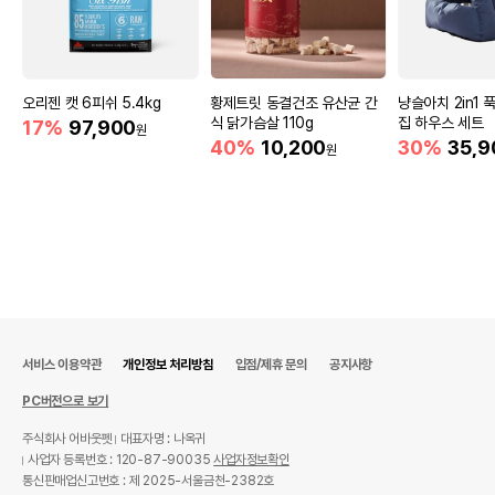
오리젠 캣 6피쉬 5.4kg
황제트릿 동결건조 유산균 간
냥슬아치 2in1 
식 닭가슴살 110g
집 하우스 세트
17%
97,900
원
40%
10,200
30%
35,9
원
서비스 이용약관
개인정보 처리방침
입점/제휴 문의
공지사항
PC버전으로 보기
주식회사 어바웃펫
대표자명 : 나옥귀
사업자 등록번호 : 120-87-90035
사업자정보확인
통신판매업신고번호 : 제 2025-서울금천-2382호