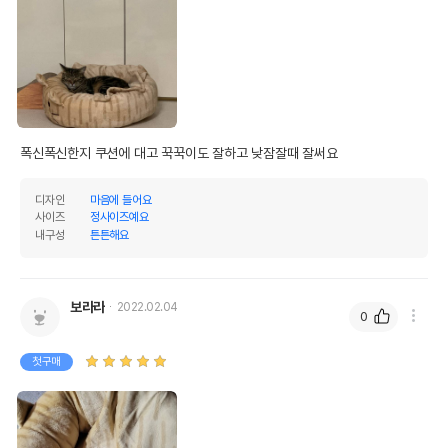
폭신폭신한지 쿠션에 대고 꾹꾹이도 잘하고 낮잠잘때 잘써요
디자인
마음에 들어요
사이즈
정사이즈예요
내구성
튼튼해요
보라라
2022.02.04
0
첫구매