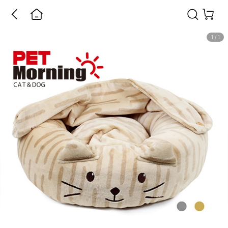
1
/
1