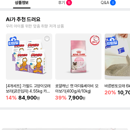
상품정보
후기
Q&A
15
0
Ai가 추천 드려요
우리 아이를 위한 맞춤 취향 저격 상품
[4개세트] 가필드 고양이모래
로얄캐닌 캣 마더&베이비 모
바른벤토모래 6
보라(굵은입자) 4.55kg 카사
아보기(400g/4/10kg)
20%
10,7
바모래
14%
84,900
39%
7,900
원
원