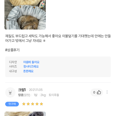
AS책임자와 전화번호
어바웃펫//1644-9601
또는 소비자상담 관련
전화번호
유통기한이 최소 2026.12.05이거나 그
이후인 상품이 출고됩니다.
유통기한
단, 상품명에 유통기한 명시된 경우, 해당
재질도 부드럽고 세탁도 가능해서 좋아요 이불덮기를 기대햇는데 안에는 안들
유통기한을 따릅니다.
어가고 밖에서 그냥 자네요 ㅎ

#상품후기
디자인
마음에 들어요
사이즈
정사이즈예요
내구성
튼튼해요
크림1
2021.11.05
0
땅콩
(암컷)
1살
2kg
토이푸들
첫구매