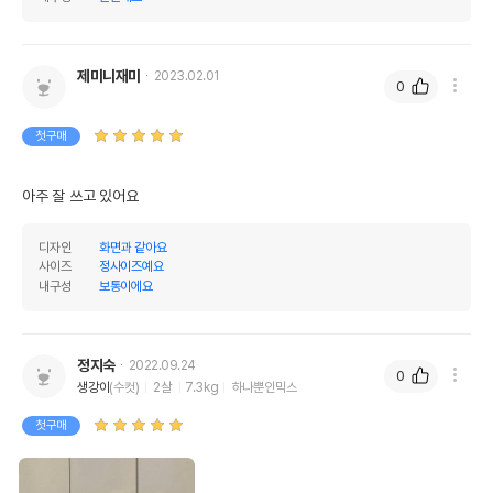
제미니재미
2023.02.01
0
첫구매
아주 잘 쓰고 있어요
디자인
화면과 같아요
사이즈
정사이즈예요
내구성
보통이에요
정지숙
2022.09.24
0
생강이
(수컷)
2살
7.3kg
하나뿐인믹스
첫구매