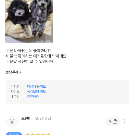
쿠션 바꿔줬는데 좋아하네요

이불속 좋아하는 애기들한테 딱이네요

추운날 푹신히 잘 수 있겠어요

#상품후기
디자인
마음에 들어요
사이즈
생각보다 커요
내구성
튼튼해요
오현미
2021.10.21
0
첫구매