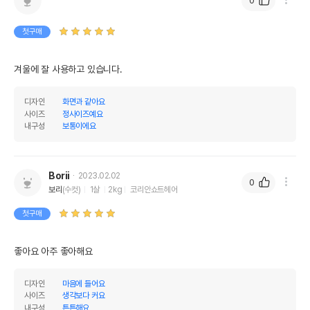
0
첫구매
겨울에 잘 사용하고 있습니다.
디자인
화면과 같아요
사이즈
정사이즈예요
내구성
보통이에요
Borii
2023.02.02
0
보리
(수컷)
1살
2kg
코리안쇼트헤어
첫구매
좋아요 아주 좋아해요
디자인
마음에 들어요
사이즈
생각보다 커요
내구성
튼튼해요