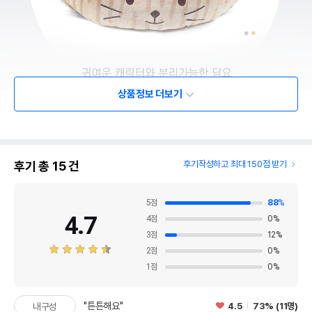
상품정보 더보기
후기 총
15
건
후기작성하고 최대 150점 받기
5
점
88
%
4.7
4
점
0
%
3
점
12
%
2
점
0
%
1
점
0
%
"튼튼해요"
4.5
73% (11명)
내구성