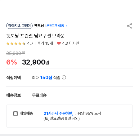
강아지 & 고양이
펫모닝
브랜드관 이동
펫모닝 프란넬 담요쿠션 브라운
4.7
후기 15개
4.3 디자인
35,000원
6%
32,900
원
적립혜택
최대
150점
적립
배송정보
무료배송
내일배송
21시까지 주문하면,
다음날 95% 도착
(토, 일요일/공휴일 제외)