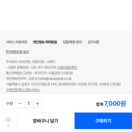
서비스 이용약관
개인정보 처리방침
입점/제휴 문의
공지사항
PC버전으로 보기
주식회사 어바웃펫
대표자명 : 나옥귀
사업자 등록번호 : 120-87-90035
사업자정보확인
통신판매업신고번호 : 제 2025-서울금천-2382호
개인정보관리자 : 김원규 hello@aboutpet.co.kr
서울특별시 금천구 가산디지털2로 144, 현대테라타워 가산DK 507호, 508호 (가산동)
구매안전(에스크로)서비스
© copyright (c) www.aboutpet.co.kr all rights reserved.
7,000
원
수량
합계
장바구니 담기
구매하기
찜