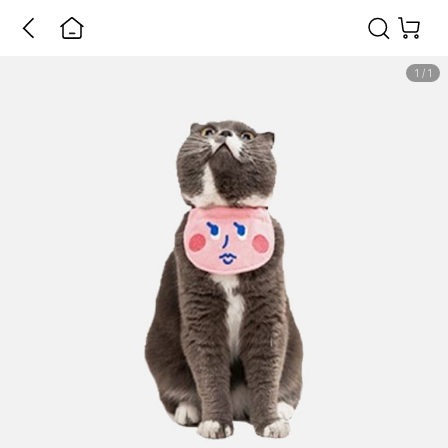
1
/
1