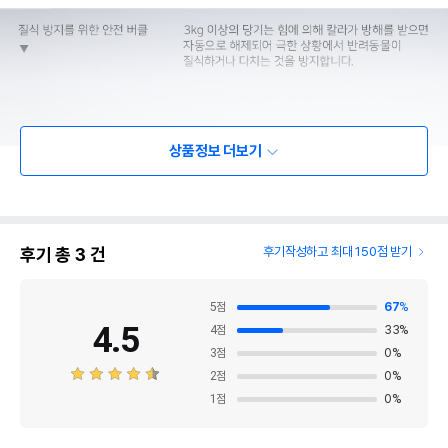
상품정보 더보기
후기 총
3
건
후기작성하고 최대 150점 받기
5
점
67
%
4.5
4
점
33
%
3
점
0
%
2
점
0
%
1
점
0
%