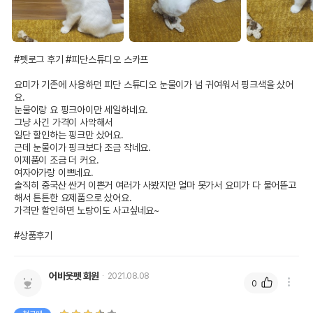
#펫로그 후기 #피단스튜디오 스카프

요미가 기존에 사용하던 피단 스튜디오 눈물이가 넘 귀여워서 핑크색을 샀어
요.

눈물이랑 요 핑크아이만 세일하네요.

그냥 사긴 가격이 사악해서

일단 할인하는 핑크만 샀어요.

근데 눈물이가 핑크보다 조금 작네요.

이제품이 조금 더 커요.

여자아가랑 이쁘네요.

솔직히 중국산 싼거 이쁜거 여러가 사봤지만 얼마 못가서 요미가 다 물어뜯고 
해서 튼튼한 요제품으로 샀어요.

가격만 할인하면 노랑이도 사고싶네요~

#상품후기
어바웃펫 회원
2021.08.08
0