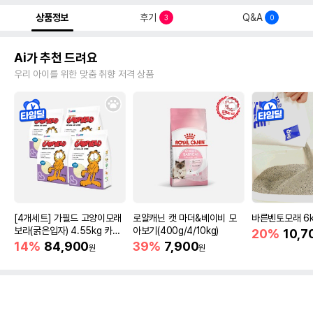
상품정보
후기
Q&A
3
0
Ai가 추천 드려요
우리 아이를 위한 맞춤 취향 저격 상품
[4개세트] 가필드 고양이모래
로얄캐닌 캣 마더&베이비 모
바른벤토모래 6
보라(굵은입자) 4.55kg 카사
아보기(400g/4/10kg)
20%
10,7
바모래
14%
84,900
39%
7,900
원
원