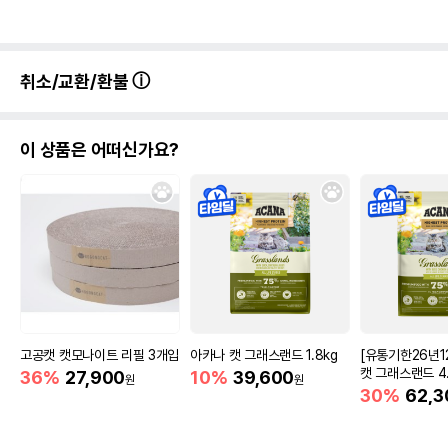
취소/교환/환불
이 상품은 어떠신가요?
고공캣 캣모나이트 리필 3개입
아카나 캣 그래스랜드 1.8kg
[유통기한26년1
캣 그래스랜드 4.
36%
27,900
10%
39,600
원
원
30%
62,3