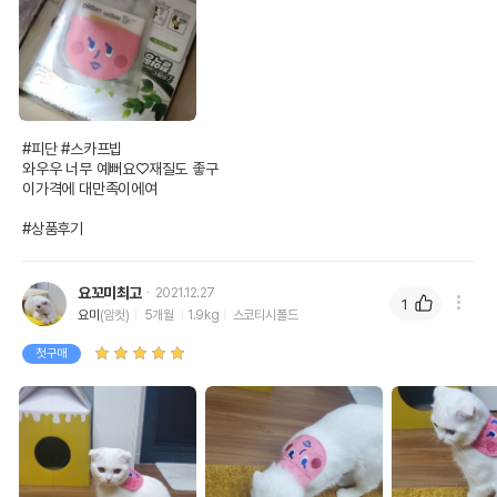
#피단 #스카프빕

와우우 너무 예뻐요♡재질도 좋구

이가격에 대만족이에여

#상품후기
요꼬미최고
2021.12.27
1
요미
(암컷)
5개월
1.9kg
스코티시폴드
첫구매