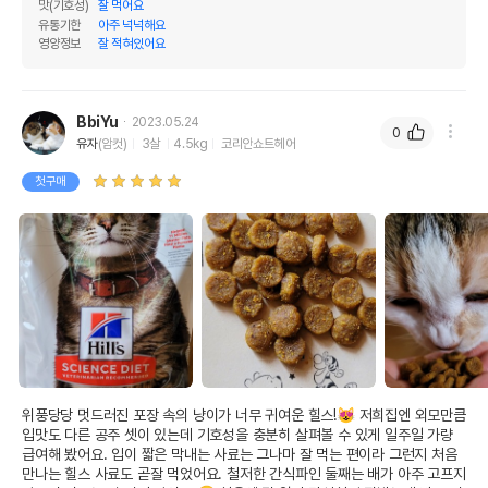
맛(기호성)
잘 먹어요
유통기한
아주 넉넉해요
영양정보
잘 적혀있어요
BbiYu
2023.05.24
0
유자
(암컷)
3살
4.5kg
코리안쇼트헤어
첫구매
위풍당당 멋드러진 포장 속의 냥이가 너무 귀여운 힐스!😻 저희집엔 외모만큼 
입맛도 다른 공주 셋이 있는데 기호성을 충분히 살펴볼 수 있게 일주일 가량 
급여해 봤어요. 입이 짧은 막내는 사료는 그나마 잘 먹는 편이라 그런지 처음 
만나는 힐스 사료도 곧잘 먹었어요. 철저한 간식파인 둘째는 배가 아주 고프지 