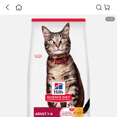
1
/
6