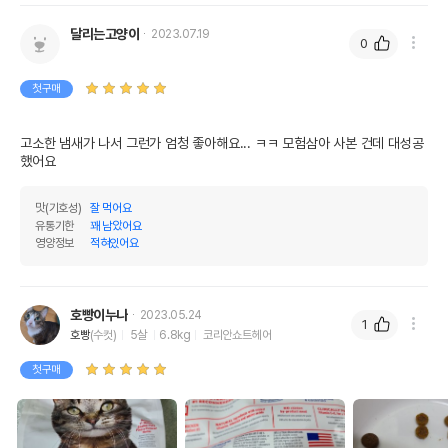
달리는고양이
2023.07.19
0
첫구매
고소한 냄새가 나서 그런가 엄청 좋아해요... ㅋㅋ 모험삼아 사본 건데 대성공
했어요
맛(기호성)
잘 먹어요
유통기한
꽤 남았어요
영양정보
적혀있어요
호빵이누나
2023.05.24
1
호빵
(수컷)
5살
6.8kg
코리안쇼트헤어
첫구매