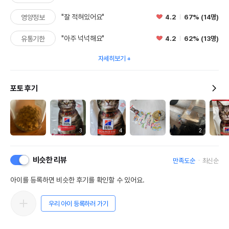
"잘 적혀있어요"
4.2
67% (14명)
영양정보
"아주 넉넉해요"
4.2
62% (13명)
유통기한
자세히보기
포토 후기
3
4
2
비슷한 리뷰
만족도순
최신순
아이를 등록하면 비슷한 후기를 확인할 수 있어요.
우리 아이 등록하러 가기