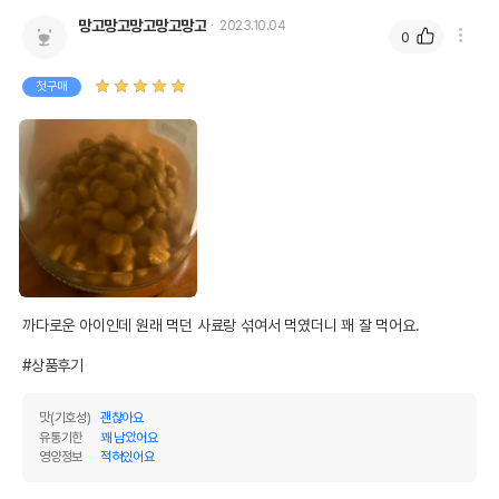
망고망고망고망고망고
2023.10.04
0
첫구매
까다로운 아이인데 원래 먹던 사료랑 섞여서 먹였더니 꽤 잘 먹어요. 

#상품후기
맛(기호성)
괜찮아요
유통기한
꽤 남았어요
영양정보
적혀있어요