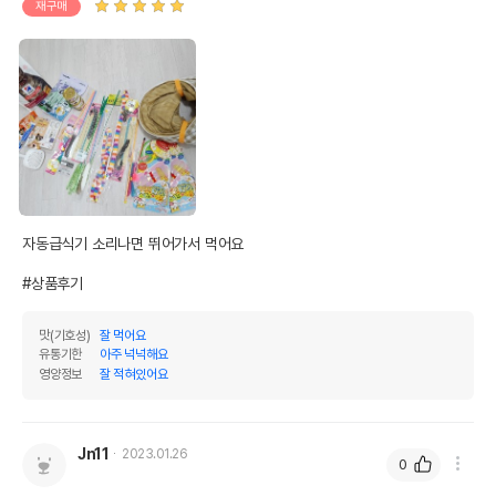
재구매
자동급식기 소리나면 뛰어가서 먹어요

#상품후기
맛(기호성)
잘 먹어요
유통기한
아주 넉넉해요
영양정보
잘 적혀있어요
Jn11
2023.01.26
0