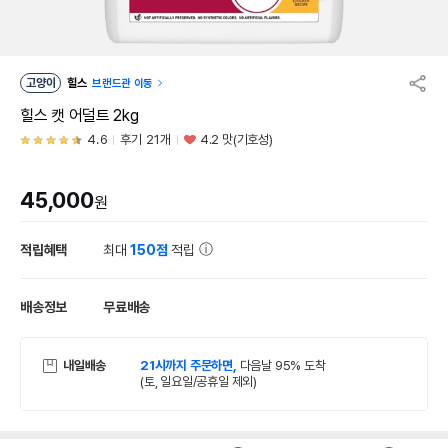
고양이
힐스
브랜드관 이동
힐스 캣 어덜트 2kg
4.6
후기 21개
4.2 맛(기호성)
45,000
원
적립혜택
최대
150점
적립
배송정보
무료배송
내일배송
21시까지 주문하면,
다음날 95% 도착
(토, 일요일/공휴일 제외)