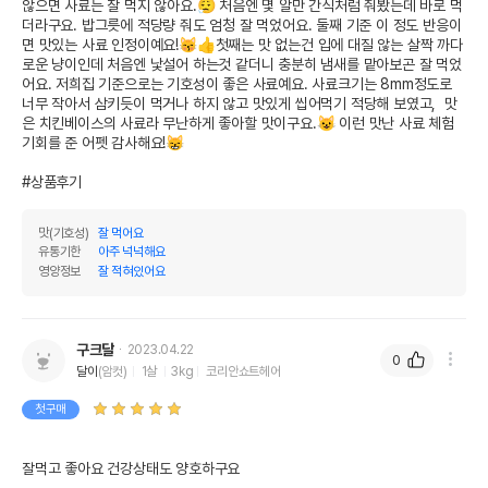
않으면 사료는 잘 먹지 않아요.😮‍💨 처음엔 몇 알만 간식처럼 줘봤는데 바로 먹
더라구요. 밥그릇에 적당량 줘도 엄청 잘 먹었어요. 둘째 기준 이 정도 반응이
면 맛있는 사료 인정이예요!😽👍첫째는 맛 없는건 입에 대질 않는 살짝 까다
로운 냥이인데 처음엔 낯설어 하는것 같더니 충분히 냄새를 맡아보곤 잘 먹었
어요. 저희집 기준으로는 기호성이 좋은 사료예요. 사료크기는 8mm정도로 
너무 작아서 삼키듯이 먹거나 하지 않고 맛있게 씹어먹기 적당해 보였고,  맛
은 치킨베이스의 사료라 무난하게 좋아할 맛이구요.😺 이런 맛난 사료 체험
기회를 준 어펫 감사해요!😸

#상품후기
맛(기호성)
잘 먹어요
유통기한
아주 넉넉해요
영양정보
잘 적혀있어요
구크달
2023.04.22
0
달이
(암컷)
1살
3kg
코리안쇼트헤어
첫구매
잘먹고 좋아요 건강상태도 양호하구요