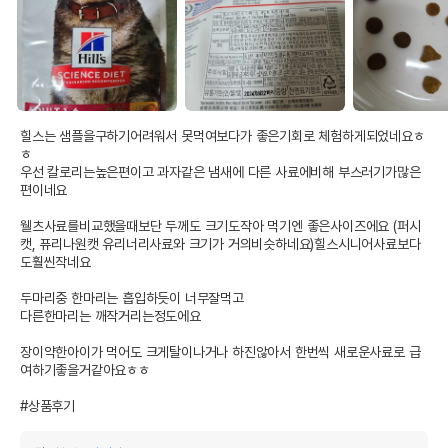
힐스는 샘플을구하기어려워서 못먹여보다가 좋은기회로 체험하게되었네요ㅎ
ㅎ

우선 칼로리는높은편이고 과자같은 냄새에 다른 사료에비해 부스러기가많은
편이네요

웰츠사료를비교했을때보단 두께도 크기도작아 먹기엔 좋은사이즈에요 (퍼시
캣, 퓨리나원캣 유리너리사료와 크기가 거의비슷하네요)힐스시니어사료보다
도훨씬작네요

두마리중 한마리는 흡입하듯이 너무잘먹고

다른한마리는 깨작거리는정도에요

장이약한아이가 먹어도 크게탈이나거나 하진않아서 한번씩 새로운사료로 급
여하기좋을거같아요ㅎㅎ

#상품후기