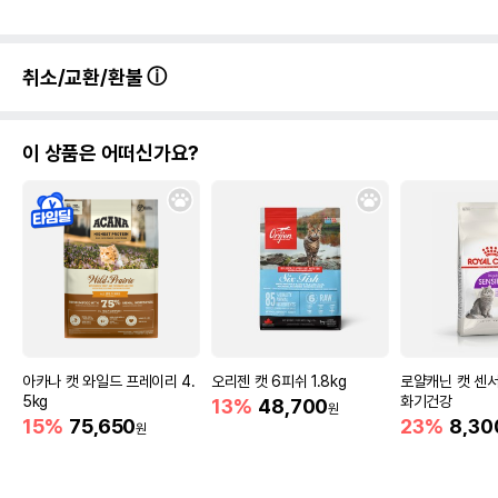
경우 그에 대한 사항
제조국 또는 원산지
미국
취소/교환/환불
제조자,수입품의 경우
Hill's Pet Nutrition, Inc
수입자를 함께 표기
이 상품은 어떠신가요?
AS책임자와 전화번호
어바웃펫//1644-9601
또는 소비자상담 관련
전화번호
유통기한이 최소 2026.12.06이거나 그
이후인 상품이 출고됩니다.
유통기한
단, 상품명에 유통기한 명시된 경우, 해당
유통기한을 따릅니다.
아카나 캣 와일드 프레이리 4.
오리젠 캣 6피쉬 1.8kg
로얄캐닌 캣 센서
5kg
화기건강
13%
48,700
원
15%
75,650
23%
8,30
원