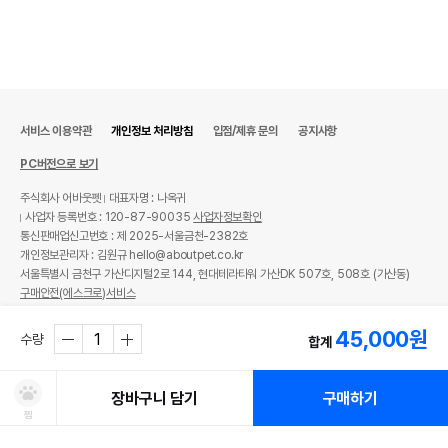
서비스 이용약관
개인정보 처리방침
입점/제휴 문의
공지사항
PC버전으로 보기
주식회사 어바웃펫
대표자명 : 나옥귀
사업자 등록번호 : 120-87-90035
사업자정보확인
통신판매업신고번호 : 제 2025-서울금천-2382호
개인정보관리자 : 김원규 hello@aboutpet.co.kr
서울특별시 금천구 가산디지털2로 144, 현대테라타워 가산DK 507호, 508호 (가산동)
구매안전(에스크로)서비스
© copyright (c) www.aboutpet.co.kr all rights reserved.
45,000
원
수량
합계
장바구니 담기
구매하기
찜