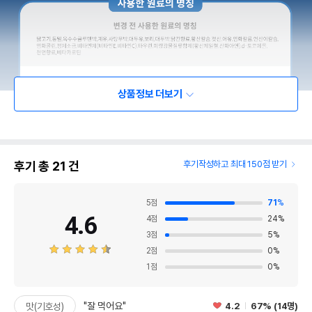
상품정보 더보기
후기 총
21
건
후기작성하고 최대 150점 받기
5
점
71
%
4.6
4
점
24
%
3
점
5
%
2
점
0
%
1
점
0
%
"잘 먹어요"
4.2
67% (14명)
맛(기호성)