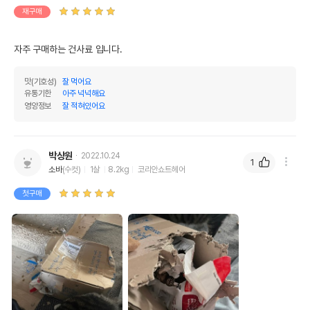
재구매
자주 구매하는 건사료 입니다.
맛(기호성)
잘 먹어요
유통기한
아주 넉넉해요
영양정보
잘 적혀있어요
박상원
2022.10.24
1
소바
(수컷)
1살
8.2kg
코리안쇼트헤어
첫구매