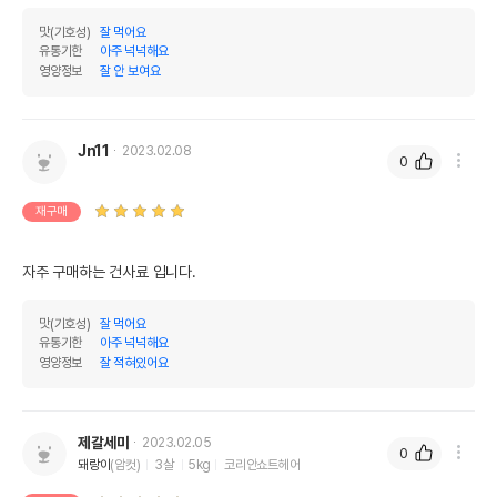
맛(기호성)
잘 먹어요
유통기한
아주 넉넉해요
영양정보
잘 안 보여요
Jn11
2023.02.08
0
재구매
자주 구매하는 건사료 입니다.
맛(기호성)
잘 먹어요
유통기한
아주 넉넉해요
영양정보
잘 적혀있어요
제갈세미
2023.02.05
0
돼랑이
(암컷)
3살
5kg
코리안쇼트헤어