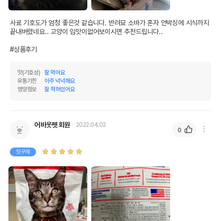
사료 기호도가 엄청 좋은것 같습니다. 반려묘 소바가 혼자 언박싱에 시식까지 
끝내버렸네요.. 고양이 입맛이없어보이시면 추천드립니다..

#상품후기
맛(기호성)
잘 먹어요
유통기한
아주 넉넉해요
영양정보
잘 적혀있어요
어바웃펫 회원
2022.04.02
0
첫구매
영양정보