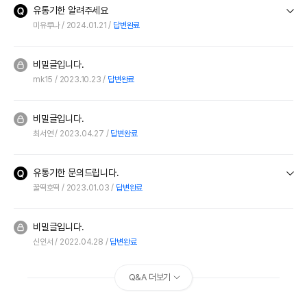
유통기한 알려주세요
상세 정보
미유루나
2024.01.21
답변완료
닭고기,통밀,옥수수글루텐박,계유,건조닭고기,건
조사탕무박,현미,천연향료(닭간),황산칼슘,젖산,
비밀글입니다.
염화칼륨,어유,대두유,정제소금,염화콜린,비타민
mk15
2023.10.23
답변완료
원료구성
제(비타민E,비타민C),타우린,미량광물질류합제
(황산제일철,산화아연),귀리식이섬유,D-토코페
롤(혼합형),천연향료,베타카로틴,사과,브로콜리,
비밀글입니다.
당근,크랜베리,녹색완두콩
최서연
2023.04.27
답변완료
포장상태
지퍼백
권장 연령
생후 12개월 이후
유통기한 문의드립니다.
꿀떡호떡
2023.01.03
답변완료
* 브랜드사에서 제공한 정보로 모든 책임은 브랜드사에 있습니다.
* 해당 정보는 브랜드사 사정에 의해 일부 변경될 수 있습니다.
비밀글입니다.
상품 필수 정보
신인서
2022.04.28
답변완료
품명 및 모델명
힐스 캣 어덜트 2kg
Q&A 더보기
법에 의한 인증,허가 등을
상세페이지 참조
받았음을 확인할수 있는