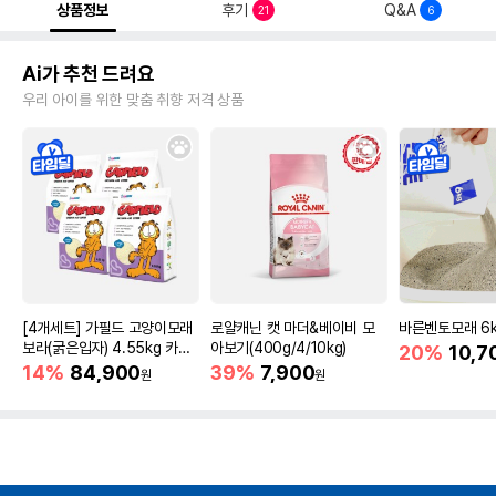
상품정보
후기
Q&A
21
6
Ai가 추천 드려요
우리 아이를 위한 맞춤 취향 저격 상품
[4개세트] 가필드 고양이모래
로얄캐닌 캣 마더&베이비 모
바른벤토모래 6
보라(굵은입자) 4.55kg 카사
아보기(400g/4/10kg)
20%
10,7
바모래
14%
84,900
39%
7,900
원
원