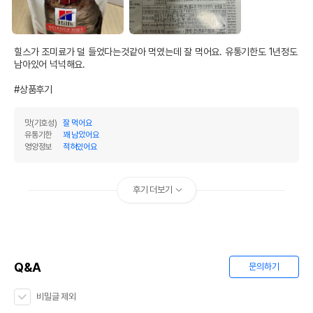
제품표기함량
수분제외함량
조단백질
30%
32.61%
힐스가 조미료가 덜 들었다는것같아 먹였는데 잘 먹어요. 유통기한도 1년정도 
조지방
18%
19.57%
남아있어 넉넉해요.

조섬유질
5%
5.43%
#상품후기
조회분
7%
7.61%
맛(기호성)
잘 먹어요
칼슘
0.55%
0.6%
유통기한
꽤 남았어요
영양정보
적혀있어요
인
0.5%
0.54%
오메가3
0%
0%
후기 더보기
오메가6
0%
0%
수분
8%
탄수화물
34.78%
Q&A
문의하기
기타성분
비밀글 제외