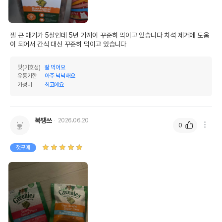
인
0%
0%
오메가3
0%
0%
젤 큰 애기가 5살인데 5년 가까이 꾸준히 먹이고 있습니다 치석 제거에 도움
이 되어서 간식 대신 꾸준히 먹이고 있습니다
오메가6
0%
0%
수분
8.19%
맛(기호성)
잘 먹어요
유통기한
아주 넉넉해요
탄수화물
52.51%
가성비
최고에요
기타성분
칼슘 0.7% 이상, 인 0.7% 이상
복땡쓰
2026.06.20
0
상세 정보
첫구매
닭고기분말,밀,현미,옥수수글루텐밀,가금류지방,
귀리섬유,천연가금류향료,아마씨,건조맥주효모,
염화칼륨,탄산칼슘,정제소금,황산제일철,황산아
연,산화아연,황산구리,아셀렌산나트륨,요오드산
칼슘,탄산코발트,염화콜린,구연산,과즙색소,타우
원료구성
린,DL-메티오닌,혼합토코페롤,D-Α-토코페릴아
세테이트,니아신,D-판토텐산칼슘,비타민A보충
제,비타민B1질산염,비타민B2보충제,염산피리독