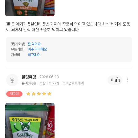
젤 큰 애기가 5살인데 5년 가까이 꾸준히 먹이고 있습니다 치석 제거에 도움
이 되어서 간식 대신 꾸준히 먹이고 있습니다
맛(기호성)
잘 먹어요
유통기한
아주 넉넉해요
가성비
최고에요
영양정보
달링유밍
2026.06.23
제품표기함량
수분제외함량
0
유미
(수컷)
5살
5.7kg
코리안쇼트헤어
조단백질
24%
26.14%
재구매
조지방
7%
7.63%
조섬유질
5.6%
6.1%
조회분
7%
7.63%
칼슘
0%
0%