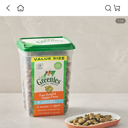
1
/
4