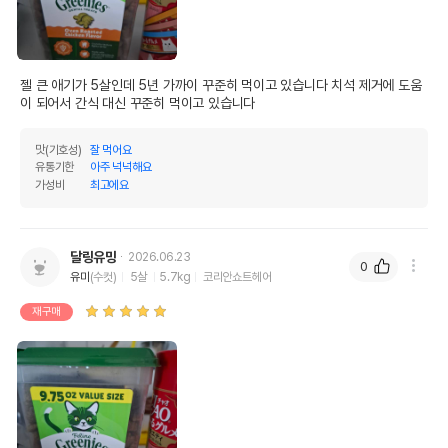
젤 큰 애기가 5살인데 5년 가까이 꾸준히 먹이고 있습니다 치석 제거에 도움
이 되어서 간식 대신 꾸준히 먹이고 있습니다
맛(기호성)
잘 먹어요
유통기한
아주 넉넉해요
가성비
최고에요
달링유밍
2026.06.23
0
유미
(수컷)
5살
5.7kg
코리안쇼트헤어
재구매