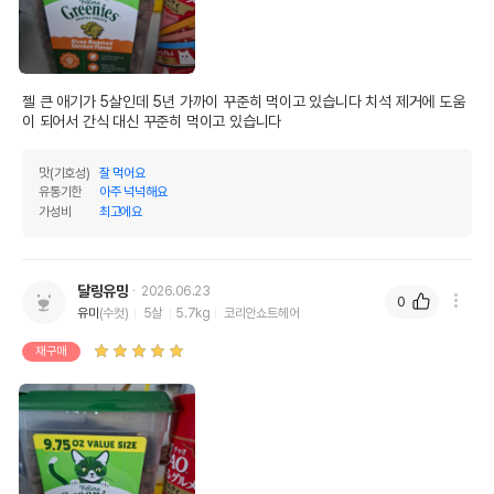
젤 큰 애기가 5살인데 5년 가까이 꾸준히 먹이고 있습니다 치석 제거에 도움
이 되어서 간식 대신 꾸준히 먹이고 있습니다
맛(기호성)
잘 먹어요
유통기한
아주 넉넉해요
가성비
최고에요
달링유밍
2026.06.23
0
유미
(수컷)
5살
5.7kg
코리안쇼트헤어
재구매