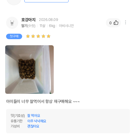
호강아지
2026.08.09
0
딸기
(수컷)
11살
6kg
아비시니안
첫구매
아이들이 너무 잘먹어서 항상 재구매해요 ~~~
맛(기호성)
잘 먹어요
유통기한
아주 넉넉해요
가성비
괜찮아요