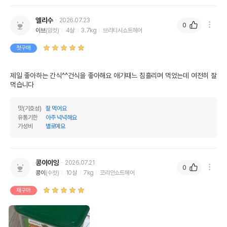
엘리수
2026.07.23
0
이브
(암컷)
4살
3.7kg
브리티시쇼트헤어
첫구매
제일 좋아하는 간식^^건식을 좋아해요 애기때느 침흘리며 먹었는데 여전히 잘
먹습니다
맛(기호성)
잘 먹어요
유통기한
아주 넉넉해요
가성비
별로예요
콩이이잉
2026.07.21
0
콩이
(수컷)
10살
7kg
코리안쇼트헤어
재구매