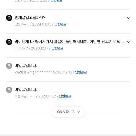
상한가냥
2025.12.28
답변완료
언제쯤입고될까요?
영웅이누나
2024.01.05
답변완료
먹이던게 다 떨어져가서 마음이 불안해지네여. 이번엔 닭고기로 먹여보려는데 언제쯤 입고될까요?ㅠ 연어맛도 입고일정 알고싶어요
하비비77
2023.12.17
답변완료
비밀글입니다.
kwonsj12**@*********
2023.12.13
답변완료
비밀글입니다.
하늘이는미나미
2023.11.07
답변완료
Q&A 더보기