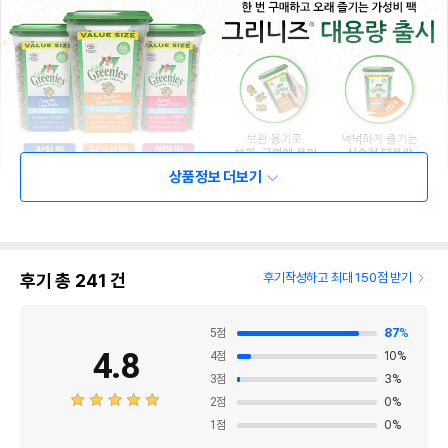
상품정보 더보기
후기 총
241
건
후기작성하고 최대 150점 받기
5
점
87
%
4.8
4
점
10
%
3
점
3
%
2
점
0
%
1
점
0
%