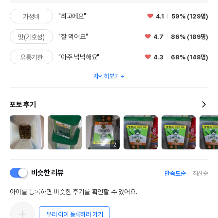
"최고에요"
4.1
59% (129명)
가성비
"잘 먹어요"
4.7
86% (189명)
맛(기호성)
"아주 넉넉해요"
4.3
68% (148명)
유통기한
자세히보기
포토 후기
2
비슷한 리뷰
만족도순
최신순
아이를 등록하면 비슷한 후기를 확인할 수 있어요.
우리 아이 등록하러 가기