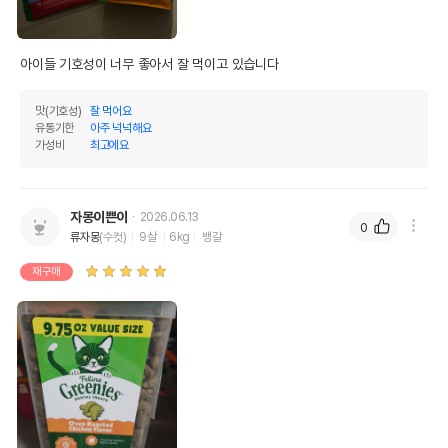
신,비오틴,비타민B12보충제,비타민D3보충제,엽
산,강황색소
아이들 기호성이 너무 좋아서 잘 먹이고 있습니다
* 브랜드사에서 제공한 정보로 모든 책임은 브랜드사에 있습니다.
* 해당 정보는 브랜드사 사정에 의해 일부 변경될 수 있습니다.
맛(기호성)
잘 먹어요
유통기한
아주 넉넉해요
상품 필수 정보
가성비
최고에요
품명 및 모델명
그리니즈 필라인 이빨과자 치킨 276g
법에 의한 인증,허가 등을
자몽이쁜이
2026.06.13
상세페이지 참조
받았음을 확인할수 있는
0
류자몽
(수컷)
9살
6kg
뱅갈
경우 그에 대한 사항
재구매
제조국 또는 원산지
미국
제조자,수입품의 경우
Mars
수입자를 함께 표기
AS책임자와 전화번호
어바웃펫//1644-9601
또는 소비자상담 관련
전화번호
유통기한이 최소 2026.12.06이거나 그