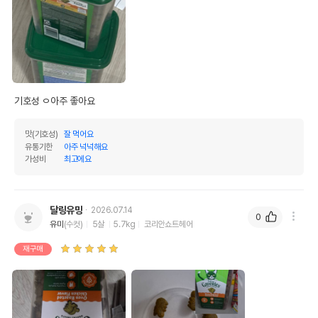
기호성 ㅇ아주 좋아요 
맛(기호성)
잘 먹어요
유통기한
아주 넉넉해요
가성비
최고에요
달링유밍
2026.07.14
0
유미
(수컷)
5살
5.7kg
코리안쇼트헤어
재구매