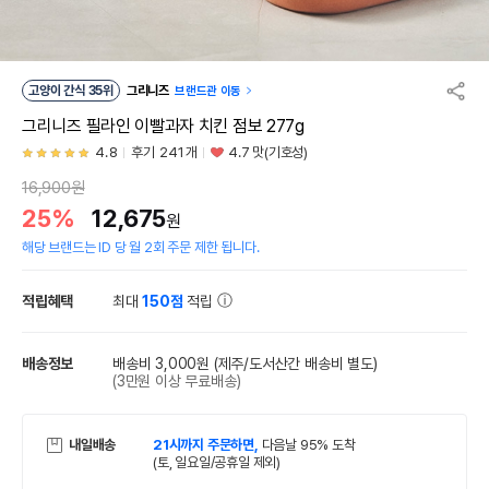
고양이 간식 35위
그리니즈
브랜드관 이동
그리니즈 필라인 이빨과자 치킨 점보 277g
4.8
후기 241개
4.7 맛(기호성)
16,900원
25%
12,675
원
해당 브랜드는 ID 당 월 2회 주문 제한 됩니다.
적립혜택
최대
150점
적립
배송정보
배송비 3,000원
(제주/도서산간 배송비 별도)
(3만원 이상 무료배송)
내일배송
21시까지 주문하면,
다음날 95% 도착
(토, 일요일/공휴일 제외)