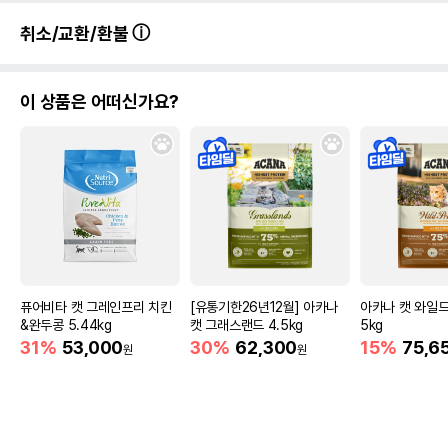
취소/교환/환불
이 상품은 어떠신가요?
퓨어비타 캣 그레인프리 치킨
[유통기한26년12월] 아카나
아카나 캣 와일드
&완두콩 5.44kg
캣 그래스랜드 4.5kg
5kg
31%
53,000
30%
62,300
15%
75,6
원
원