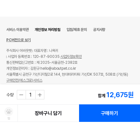
서비스 이용약관
개인정보 처리방침
입점/제휴 문의
공지사항
PC버전으로 보기
주식회사 어바웃펫
대표자명 : 나옥귀
사업자 등록번호 : 120-87-90035
사업자정보확인
통신판매업신고번호 : 제 2025-서울금천-2382호
개인정보관리자 : 김원규 hello@aboutpet.co.kr
서울특별시 금천구 가산디지털2로 144, 현대테라타워 가산DK 507호, 508호 (가산동)
구매안전(에스크로)서비스
© copyright (c) www.aboutpet.co.kr all rights reserved.
12,675
원
수량
합계
장바구니 담기
구매하기
찜
처방사료 주문 시 확인해주세요!
쿠폰보기
적립혜택
취소/ 교환/ 환불
유통기한 임박 상품
최저가 도전 상품
AI검색
AI검색