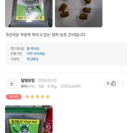
5년이상 꾸준히 먹이고 있는 양치 보조 간식입니다
맛(기호성)
잘 먹어요
유통기한
아주 넉넉해요
가성비
최고에요
달링유밍
2026.06.23
0
유미
(수컷)
5살
5.7kg
코리안쇼트헤어
재구매