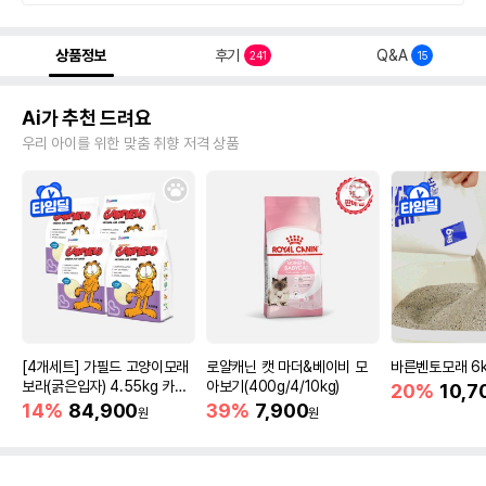
상품정보
후기
Q&A
241
15
Ai가 추천 드려요
우리 아이를 위한 맞춤 취향 저격 상품
[4개세트] 가필드 고양이모래
로얄캐닌 캣 마더&베이비 모
바른벤토모래 6
보라(굵은입자) 4.55kg 카사
아보기(400g/4/10kg)
20%
10,7
바모래
14%
84,900
39%
7,900
원
원