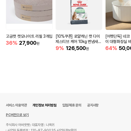
고공캣 캣모나이트 리필 3개입
[10%쿠폰] 로얄캐닌 캣 다이
[어펫단독] 네코
제스티브 케어 10kg 변냄새
이 대형화장실 
36%
27,900
원
감소
9%
126,500
64%
50,0
원
서비스 이용약관
개인정보 처리방침
입점/제휴 문의
공지사항
PC버전으로 보기
주식회사 어바웃펫
대표자명 : 나옥귀
사업자 등록번호 : 120-87-90035
사업자정보확인