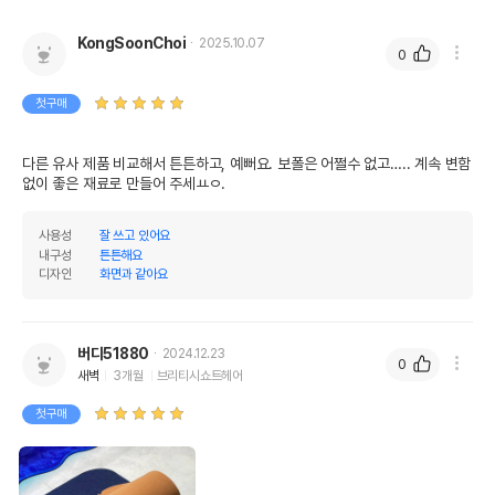
KongSoonChoi
2025.10.07
0
첫구매
다른 유사 제품 비교해서 튼튼하고, 예뻐요. 보폴은 어쩔수 없고….. 계속 변함
없이 좋은 재료로 만들어 주세ㅛㅇ.
사용성
잘 쓰고 있어요
내구성
튼튼해요
디자인
화면과 같아요
버디51880
2024.12.23
0
새벽
3개월
브리티시쇼트헤어
첫구매