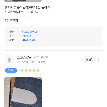
혼자서도 들락날락거리며 잘 놀아요

위에 앉아서 쉬기도 하고요

#상품후기
사용성
잘 쓰고 있어요
내구성
튼튼해요
디자인
마음에 들어요
코코CoCo
2023.02.01
0
코코
(암컷)
3살
3.4kg
첫구매