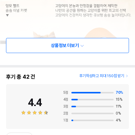
상품정보 더보기
후기 총
42
건
후기작성하고 최대 150점 받기
5
점
70
%
4.4
4
점
15
%
3
점
11
%
2
점
0
%
1
점
4
%