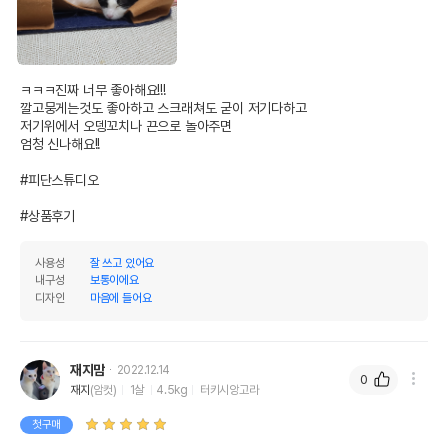
어바웃펫//1644-9601
또는 소비자상담 관련
전화번호
유통기한이 최소 2026.12.07이거나 그
이후인 상품이 출고됩니다.
ㅋㅋㅋ진짜 너무 좋아해요!!!

유통기한
단, 상품명에 유통기한 명시된 경우, 해당
깔고뭉게는것도 좋아하고 스크래쳐도 굳이 저기다하고

유통기한을 따릅니다.
저기위에서 오뎅꼬치나 끈으로 놀아주면

엄청 신나해요!!

#피단스튜디오 

#상품후기
사용성
잘 쓰고 있어요
내구성
보통이에요
디자인
마음에 들어요
재지맘
2022.12.14
0
재지
(암컷)
1살
4.5kg
터키시앙고라
첫구매