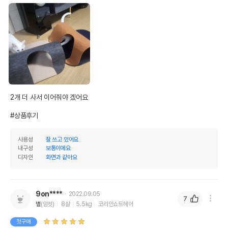
2개 더 사서 이어줘야 겠어요

#상품후기
사용성
잘 쓰고 있어요
내구성
보통이에요
디자인
화면과 같아요
9on****
2022.09.05
7
별
(암컷)
8살
5.5kg
코리안쇼트헤어
첫구매