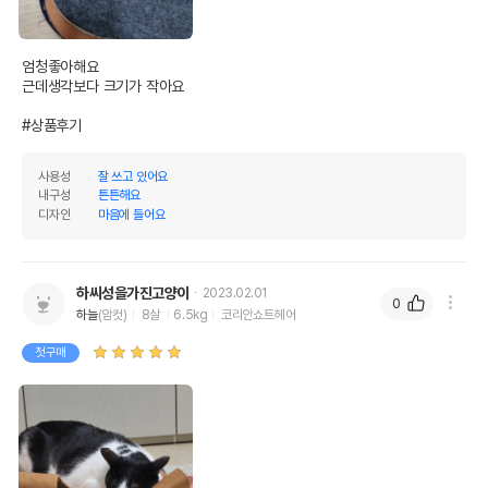
엄청좋아해요

근데생각보다 크기가 작아요

#상품후기
사용성
잘 쓰고 있어요
내구성
튼튼해요
디자인
마음에 들어요
상품 필수 정보
품명 및 모델명
피단스튜디오 펫큐브 고양이 놀이터 2개입
하씨성을가진고양이
2023.02.01
0
법에 의한 인증,허가 등을
하늘
(암컷)
8살
6.5kg
코리안쇼트헤어
상세페이지 참조
받았음을 확인할수 있는
경우 그에 대한 사항
첫구매
제조국 또는 원산지
중국
제조자,수입품의 경우
Pidan Studio//글로벌펫
수입자를 함께 표기
AS책임자와 전화번호