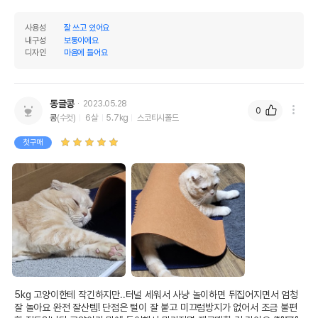
사용성
잘 쓰고 있어요
내구성
보통이에요
디자인
마음에 들어요
동글콩
2023.05.28
0
콩
(수컷)
6살
5.7kg
스코티시폴드
첫구매
5kg 고양이한테 작긴하지만..터널 세워서 사냥 놀이하면 뒤집어지면서 엄청 
잘 놀아요 완전 잘산템! 단점은 털이 잘 붙고 미끄럼방지가 없어서 조금 불편