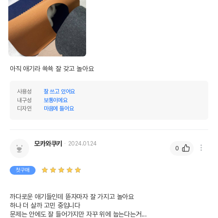
아직 애기라 쑉쑉 잘 갖고 놀아요
사용성
잘 쓰고 있어요
내구성
보통이에요
디자인
마음에 들어요
모카와쿠키
2024.01.24
0
첫구매
까다로운 애기들인데 뜯자마자 잘 가지고 놀아요

하나 더 살까 고민 중입니다

문제는 안에도 잘 들어가지만 자꾸 위에 눕는다는거...