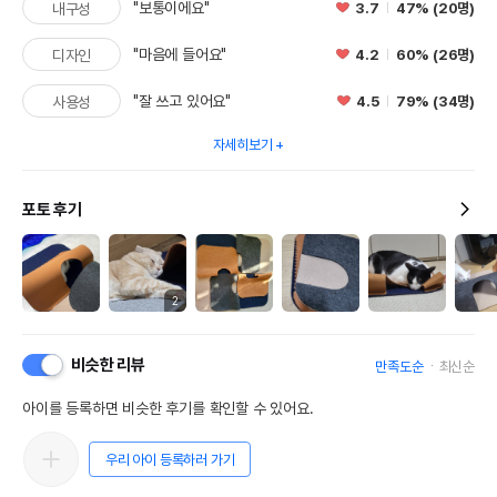
"보통이에요"
3.7
47% (20명)
내구성
"마음에 들어요"
4.2
60% (26명)
디자인
"잘 쓰고 있어요"
4.5
79% (34명)
사용성
자세히보기
포토 후기
2
비슷한 리뷰
만족도순
최신순
아이를 등록하면 비슷한 후기를 확인할 수 있어요.
우리 아이 등록하러 가기