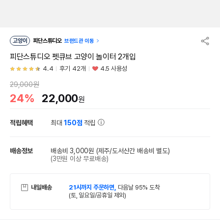
고양이
피단스튜디오
브랜드관 이동
피단스튜디오 펫큐브 고양이 놀이터 2개입
4.4
후기 42개
4.5 사용성
29,000원
24%
22,000
원
적립혜택
최대
150점
적립
배송정보
배송비 3,000원
(제주/도서산간 배송비 별도)
(3만원 이상 무료배송)
내일배송
21시까지 주문하면,
다음날 95% 도착
(토, 일요일/공휴일 제외)