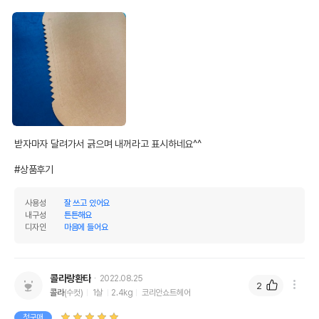
받자마자 달려가서 긁으며 내꺼라고 표시하네요^^

#상품후기
사용성
잘 쓰고 있어요
내구성
튼튼해요
디자인
마음에 들어요
콜라랑환타
2022.08.25
2
콜라
(수컷)
1살
2.4kg
코리안쇼트헤어
첫구매