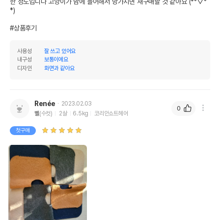
한 정도입니다 고양이가 맘에 들어해서 망가지면 재구매할 것 같아요 (*°▽°
*)

#상품후기
사용성
잘 쓰고 있어요
내구성
보통이에요
디자인
화면과 같아요
Renée
2023.02.03
0
벨
(수컷)
2살
6.5kg
코리안쇼트헤어
첫구매