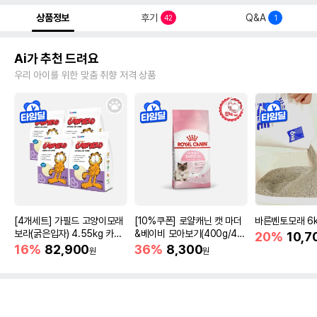
상품정보
후기
Q&A
42
1
Ai가 추천 드려요
우리 아이를 위한 맞춤 취향 저격 상품
[4개세트] 가필드 고양이모래
[10%쿠폰] 로얄캐닌 캣 마더
바른벤토모래 6
보라(굵은입자) 4.55kg 카사
&베이비 모아보기(400g/4/1
20%
10,7
바모래
0kg)
16%
82,900
36%
8,300
원
원