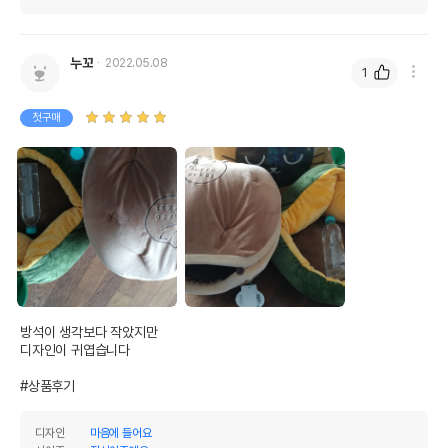
누꼬
2022.05.08
1
첫구매
방석이 생각보다 작았지만

디자인이 귀엽습니다

#상품후기
디자인
마음에 들어요