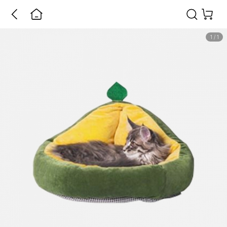
1
/
1