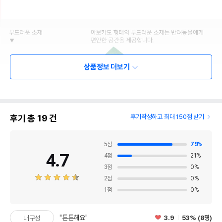
상품정보 더보기
후기 총
19
건
후기작성하고 최대 150점 받기
5
점
79
%
4.7
4
점
21
%
3
점
0
%
2
점
0
%
1
점
0
%
"튼튼해요"
3.9
53% (8명)
내구성