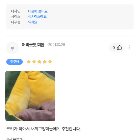
디자인
마음에 들어요
사이즈
정사이즈예요
내구성
약해요
어바웃펫 회원
2021.10.26
0
첫구매
크키가 작아서 새끼고양이들에게 추천합니다.

#상품후기