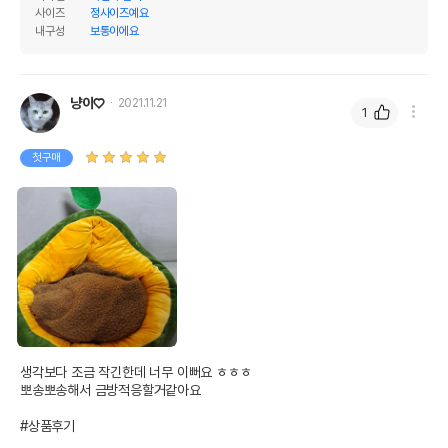
사이즈
정사이즈예요
내구성
보통이에요
냥이♡
2021.11.21
1
첫구매
상품 필수 정보
품명 및 모델명
피단스튜디오 아보카도 침대
생각보다 조금 작긴한데 너무 이뻐요 ㅎㅎㅎ

법에 의한 인증,허가 등을
뽀송뽀송해서 금방적응할거같아요

상세페이지 참조
받았음을 확인할수 있는
경우 그에 대한 사항
#상품후기
제조국 또는 원산지
중국