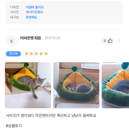
디자인
마음에 들어요
제조자,수입품의 경우
Pidan Studio//글로벌펫
사이즈
정사이즈예요
수입자를 함께 표기
내구성
튼튼해요
AS책임자와 전화번호
어바웃펫//1644-9601
또는 소비자상담 관련
전화번호
어바웃펫 회원
2021.10.30
0
유통기한이 최소 2026.12.06이거나 그
이후인 상품이 출고됩니다.
유통기한
첫구매
단, 상품명에 유통기한 명시된 경우, 해당
유통기한을 따릅니다.
사이즈가 생각보다 작은편이지만 폭신하고 냥님이 잘써줘요 

#상품후기