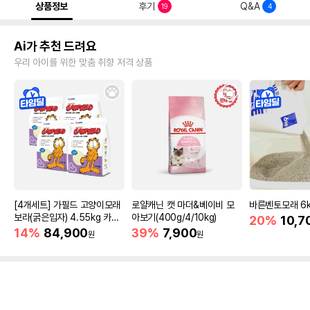
상품정보
후기
Q&A
19
4
Ai가 추천 드려요
우리 아이를 위한 맞춤 취향 저격 상품
[4개세트] 가필드 고양이모래
로얄캐닌 캣 마더&베이비 모
바른벤토모래 6
보라(굵은입자) 4.55kg 카사
아보기(400g/4/10kg)
20%
10,7
바모래
14%
84,900
39%
7,900
원
원