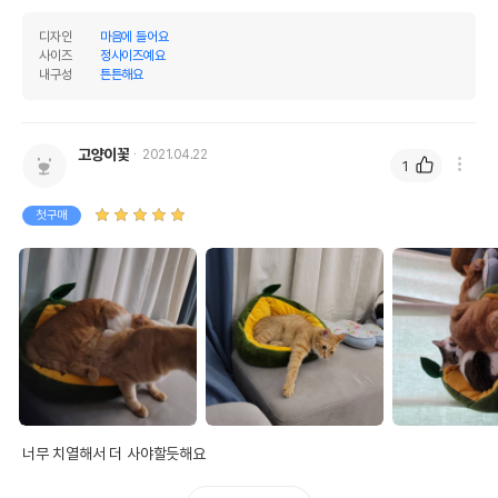
디자인
마음에 들어요
사이즈
정사이즈예요
내구성
튼튼해요
고양이꽃
2021.04.22
1
첫구매
너무 치열해서 더 사야할듯해요