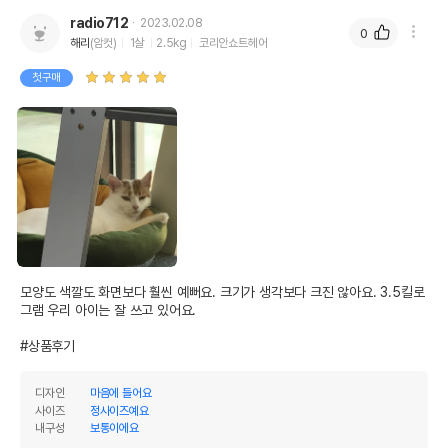
radio712
2023.02.08
0
해리
(암컷)
1살
2.5kg
코리안쇼트헤어
첫구매
모양도 색깔도 화면보다 훨씬 예뻐요. 크기가 생각보다 크진 않아요. 3.5킬로
그램 우리 아이는 잘 쓰고 있어요.

#상품후기
디자인
마음에 들어요
사이즈
정사이즈예요
내구성
보통이에요