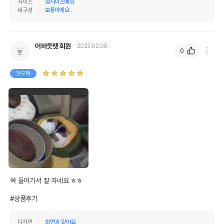
사이즈
정사이즈예요
내구성
보통이에요
어바웃펫 회원
2022.02.09
0
첫구매
쏙 들어가서 잘 자네요 ㅎㅎ

#상품후기
디자인
화면과 같아요