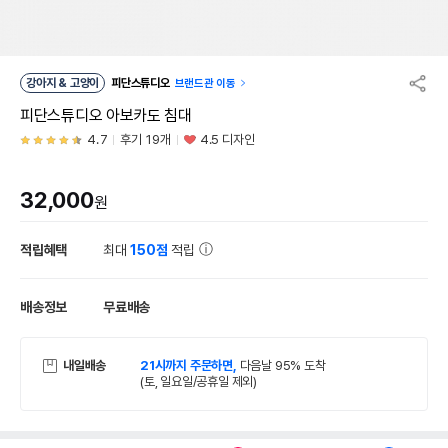
강아지 & 고양이
피단스튜디오
브랜드관 이동
피단스튜디오 아보카도 침대
4.7
후기 19개
4.5 디자인
32,000
원
적립혜택
최대
150점
적립
배송정보
무료배송
내일배송
21시까지 주문하면,
다음날 95% 도착
(토, 일요일/공휴일 제외)