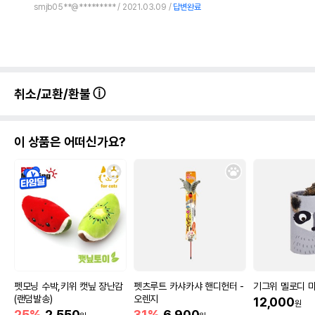
smjb05**@*********
2021.03.09
답변완료
취소/교환/환불
이 상품은 어떠신가요?
펫모닝 수박,키위 캣닢 장난감
펫츠루트 카샤카샤 핸디헌터 -
기그위 멜로디 
(랜덤발송)
오렌지
12,000
원
25%
2,550
31%
6,900