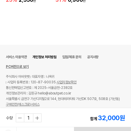
원
원
서비스 이용약관
개인정보 처리방침
입점/제휴 문의
공지사항
PC버전으로 보기
주식회사 어바웃펫
대표자명 : 나옥귀
사업자 등록번호 : 120-87-90035
사업자정보확인
통신판매업신고번호 : 제 2025-서울금천-2382호
개인정보관리자 : 김원규 hello@aboutpet.co.kr
서울특별시 금천구 가산디지털2로 144, 현대테라타워 가산DK 507호, 508호 (가산동)
구매안전(에스크로)서비스
© copyright (c) www.aboutpet.co.kr all rights reserved.
32,000
원
수량
합계