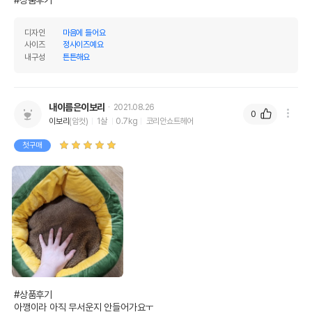
디자인
마음에 들어요
사이즈
정사이즈예요
내구성
튼튼해요
내이름은이보리
2021.08.26
0
이보리
(암컷)
1살
0.7kg
코리안쇼트헤어
첫구매
#상품후기

아깽이라 아직 무서운지 안들어가요ㅜ
