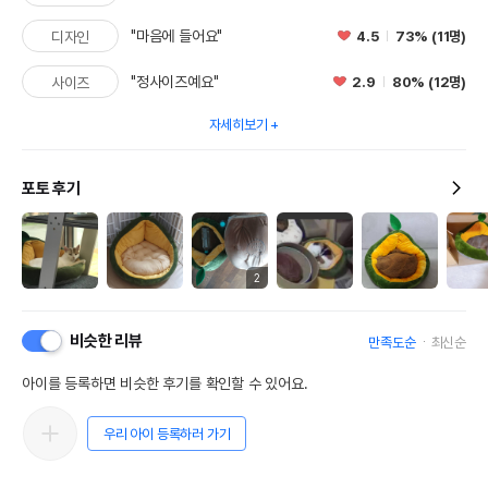
"마음에 들어요"
4.5
73% (11명)
디자인
"정사이즈예요"
2.9
80% (12명)
사이즈
자세히보기
포토 후기
2
비슷한 리뷰
만족도순
최신순
아이를 등록하면 비슷한 후기를 확인할 수 있어요.
우리 아이 등록하러 가기