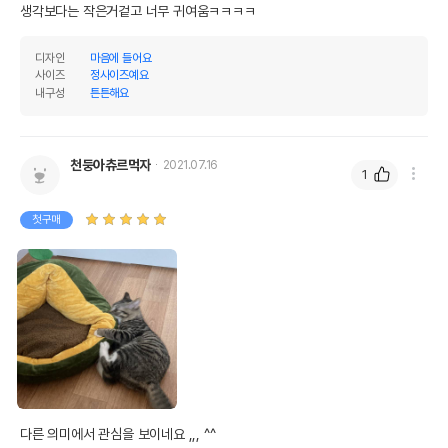
생각보다는 작은거겉고 너무 귀여움ㅋㅋㅋㅋ
디자인
마음에 들어요
사이즈
정사이즈예요
내구성
튼튼해요
천둥아츄르먹자
2021.07.16
1
첫구매
다른 의미에서 관심을 보이네요 ,,, ^^