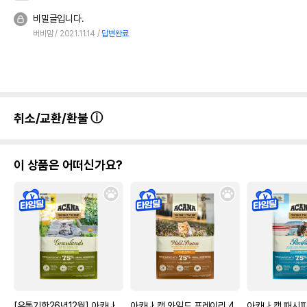
비밀글입니다.
버비맘
2021.11.14
답변완료
취소/교환/환불
이 상품은 어떠신가요?
[유통기한26년12월] 아카나
아카나 캣 와일드 프레이리 4.
아카나 캣 패시피카