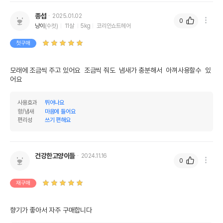
종섭
2025.01.02
0
냥이
(수컷)
11살
5kg
코리안쇼트헤어
첫구매
모래에 조금씩 주고 있어요  조금씩 줘도  냄새가 충분해서  아껴사용할수  있
어요
사용효과
뛰어나요
향/냄새
마음에 들어요
편리성
쓰기 편해요
건강한고양이들
2024.11.16
0
재구매
향기가 좋아서 자주 구매합니다 