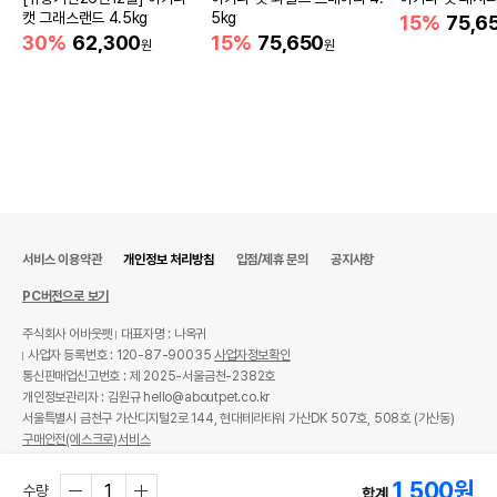
캣 그래스랜드 4.5kg
5kg
15%
75,6
30%
62,300
15%
75,650
원
원
서비스 이용약관
개인정보 처리방침
입점/제휴 문의
공지사항
PC버전으로 보기
주식회사 어바웃펫
대표자명 : 나옥귀
사업자 등록번호 : 120-87-90035
사업자정보확인
통신판매업신고번호 : 제 2025-서울금천-2382호
개인정보관리자 : 김원규 hello@aboutpet.co.kr
서울특별시 금천구 가산디지털2로 144, 현대테라타워 가산DK 507호, 508호 (가산동)
구매안전(에스크로)서비스
© copyright (c) www.aboutpet.co.kr all rights reserved.
1,500
원
수량
합계