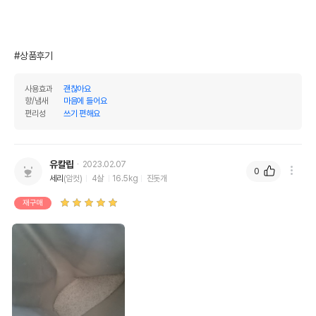
#상품후기
사용효과
괜찮아요
향/냄새
마음에 들어요
편리성
쓰기 편해요
유칼립
2023.02.07
0
세리
(암컷)
4살
16.5kg
진돗개
재구매