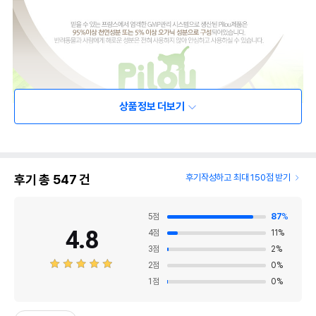
상품정보 더보기
후기 총
547
건
후기작성하고 최대 150점 받기
5
점
87
%
4.8
4
점
11
%
3
점
2
%
2
점
0
%
1
점
0
%