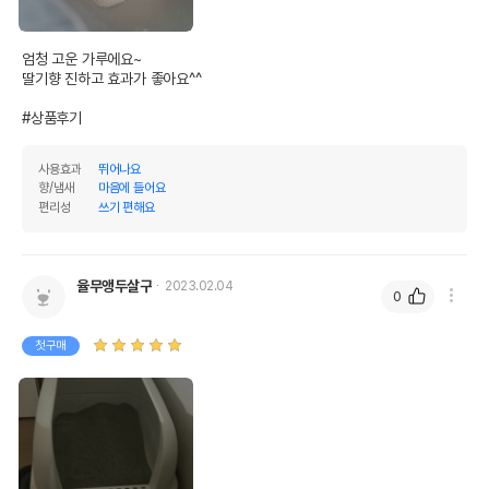
엄청 고운 가루에요~

딸기향 진하고 효과가 좋아요^^

#상품후기
사용효과
뛰어나요
향/냄새
마음에 들어요
편리성
쓰기 편해요
율무앵두살구
2023.02.04
0
첫구매