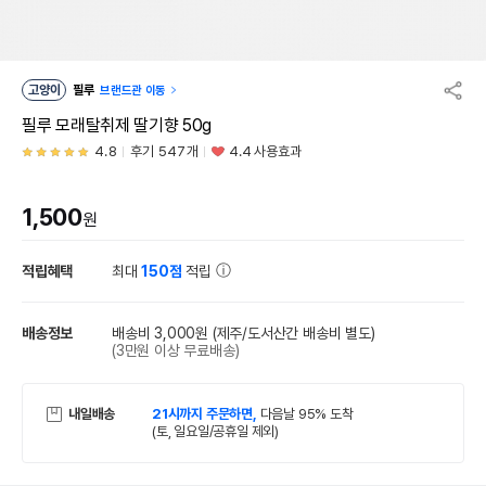
고양이
필루
브랜드관 이동
필루 모래탈취제 딸기향 50g
4.8
후기 547개
4.4 사용효과
1,500
원
적립혜택
최대
150점
적립
배송정보
배송비 3,000원
(제주/도서산간 배송비 별도)
(3만원 이상 무료배송)
내일배송
21시까지 주문하면,
다음날 95% 도착
(토, 일요일/공휴일 제외)