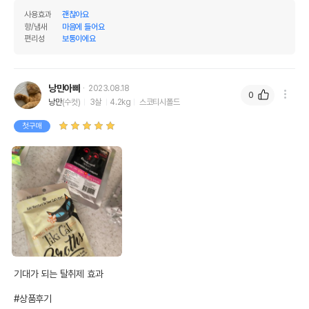
사용효과
괜찮아요
향/냄새
마음에 들어요
편리성
보통이에요
낭만아빠
2023.08.18
0
낭만
(수컷)
3살
4.2kg
스코티시폴드
첫구매
기대가 되는 탈취제 효과

#상품후기