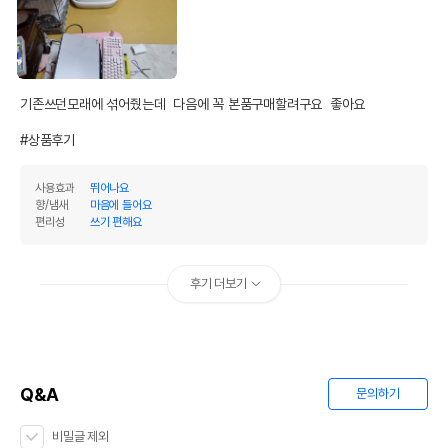
기존쓰던모래에 섞어줬는데  다음에 꼭 본품구매할려구요  좋아요 

#상품후기
사용효과
뛰어나요
향/냄새
마음에 들어요
편리성
쓰기 편해요
후기 더보기
Q&A
문의하기
비밀글 제외