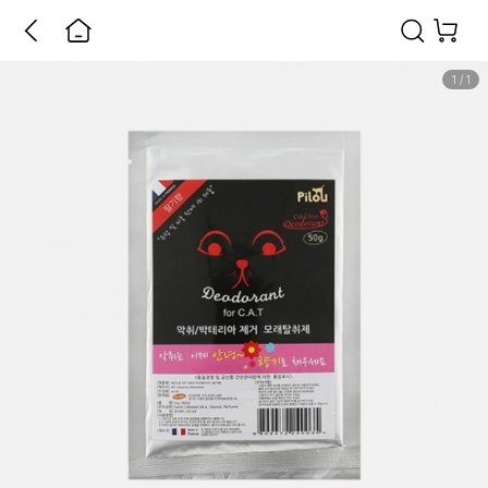
1
/
1