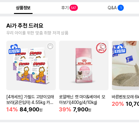
상품정보
후기
Q&A
547
1
Ai가 추천 드려요
우리 아이를 위한 맞춤 취향 저격 상품
[4개세트] 가필드 고양이모래
로얄캐닌 캣 마더&베이비 모
바른벤토모래 6
보라(굵은입자) 4.55kg 카사
아보기(400g/4/10kg)
20%
10,7
바모래
14%
84,900
39%
7,900
원
원