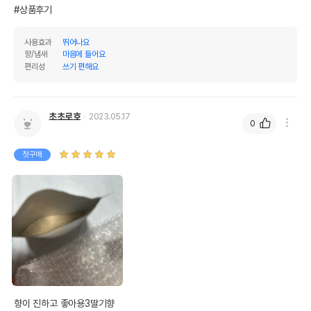
#상품후기
품명 및 모델명
필루 모래탈취제 딸기향 50g
법에 의한 인증,허가 등을
사용효과
뛰어나요
상세페이지 참조
향/냄새
마음에 들어요
받았음을 확인할수 있는
편리성
쓰기 편해요
경우 그에 대한 사항
제조국 또는 원산지
프랑스
초초로호
제조자,수입품의 경우
2023.05.17
AB7 IV Co.Ltd//(주)바스콘텍
0
수입자를 함께 표기
AS책임자와 전화번호
첫구매
어바웃펫//1644-9601
또는 소비자상담 관련
전화번호
유통기한이 최소 2026.12.06이거나 그
이후인 상품이 출고됩니다.
유통기한
단, 상품명에 유통기한 명시된 경우, 해당
유통기한을 따릅니다.
향이 진하고 좋아용3딸기향
