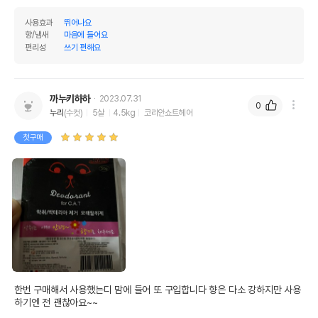
사용효과
뛰어나요
향/냄새
마음에 들어요
편리성
쓰기 편해요
까누키하하
2023.07.31
0
누리
(수컷)
5살
4.5kg
코리안쇼트헤어
첫구매
한번 구매해서 사용했는디 맘에 들어 또 구입합니다 향은 다소 강하지만 사용
하기엔 전 괜찮아요~~ 

상품 필수 정보