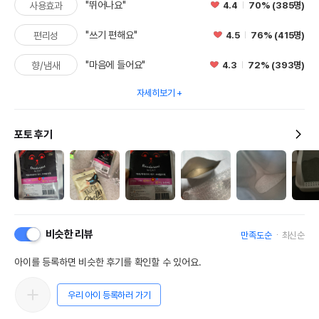
"뛰어나요"
4.4
70% (385명)
사용효과
"쓰기 편해요"
4.5
76% (415명)
편리성
"마음에 들어요"
4.3
72% (393명)
향/냄새
자세히보기
포토 후기
비슷한 리뷰
만족도순
최신순
아이를 등록하면 비슷한 후기를 확인할 수 있어요.
우리 아이 등록하러 가기