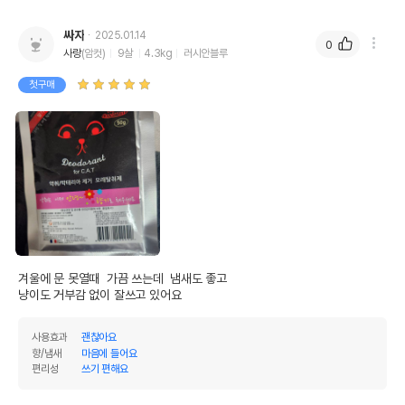
싸자
2025.01.14
0
사랑
(암컷)
9살
4.3kg
러시안블루
첫구매
겨울에 문 못열때  가끔 쓰는데  냄새도 좋고

냥이도 거부감 없이 잘쓰고 있어요
사용효과
괜찮아요
향/냄새
마음에 들어요
편리성
쓰기 편해요