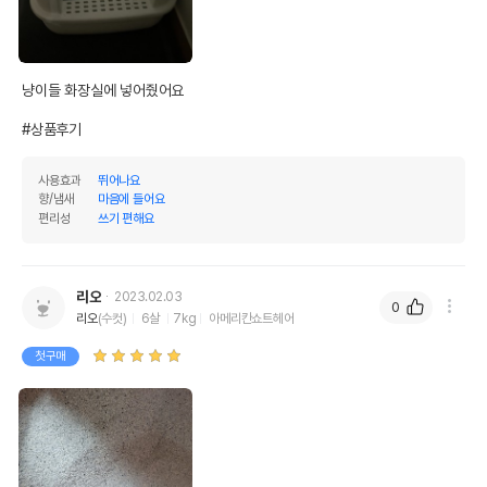
냥이들 화장실에 넣어줬어요

#상품후기
사용효과
뛰어나요
향/냄새
마음에 들어요
편리성
쓰기 편해요
리오
2023.02.03
0
리오
(수컷)
6살
7kg
아메리칸쇼트헤어
첫구매