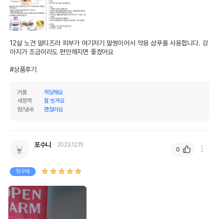
12살 노견 말티즈라 피부가 여기저기 말썽이어서 약용 샴푸를 사용합니다. 강
아지가 조금이라도 편안해지면 좋겠어요

#상품후기
거품
적당해요
세정력
잘 씻겨요
향/냄새
괜찮아요
포수니
2023.12.15
0
첫구매