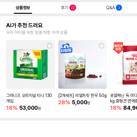
상품정보
후기
Q&A
22
3
Ai가 추천 드려요
우리 아이를 위한 맞춤 취향 저격 상품
그리니즈 오리지널 티니 130
[2개세트] 리얼트릿 한우 50g
로얄캐닌 독 미디
개입
kg 중형견 면역
28%
5,000
원
18%
53,000
18%
84,9
원