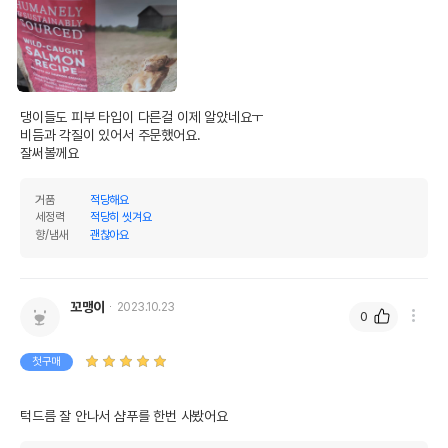
댕이들도 피부 타입이 다른걸 이제 알았네요ㅜ

비듬과 각질이 있어서 주문했어요.

잘써볼께요
거품
적당해요
세정력
적당히 씻겨요
향/냄새
괜찮아요
꼬맹이
2023.10.23
0
첫구매
턱드름 잘 안나서 샴푸를 한번 사봤어요 