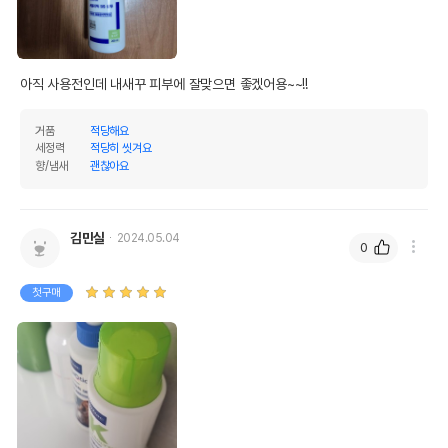
아직 사용전인데 내새꾸 피부에 잘맞으면 좋겠어용~~!!
거품
적당해요
세정력
적당히 씻겨요
향/냄새
괜찮아요
김민실
2024.05.04
0
첫구매