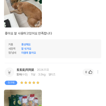
좋아요 잘 사용하고있어요 만족합니다
거품
풍성해요
세정력
잘 씻겨요
향/냄새
마음에 들어요
토토로/치히로
2024.11.12
0
또야
(수컷)
11살
3.5kg
말티즈
첫구매