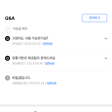
Q&A
문의하기
비밀글 제외
고양이도 사용 가능한가요?
라이똥꼬
2024.03.02
답변완료
유통기한과 제조일자 문의드려요
로티뽀551
2023.09.14
답변완료
비밀글입니다.
초롱몽실사랑
2021.02.24
답변완료