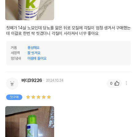
첫째가 14살 노묘인데 당뇨를 앓은 뒤로 모질에 각질이 엄청 생겨서 구매했는
데 이걸로 한번 싹 씻겼더니 각질이 사라져서 너무 좋아요
거품
풍성해요
세정력
잘 씻겨요
향/냄새
마음에 들어요
버디39226
2024.10.24
0
첫구매