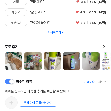
"적당해요"
3.5
59% (13명)
거품
유통기한을 따릅니다.
"잘 씻겨요"
4.2
64% (14명)
세정력
"마음에 들어요"
3.7
45% (10명)
향/냄새
자세히보기
포토 후기
비슷한 리뷰
만족도순
최신순
아이를 등록하면 비슷한 후기를 확인할 수 있어요.
우리 아이 등록하러 가기