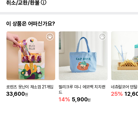
취소/교환/환불
이 상품은 어떠신가요?
로렌츠 못난이 채소껌 21개입
젤리크루 미니 에코백 치치랜
네츄럴코어 덴탈
드
33,600
25%
12,6
원
14%
5,900
원