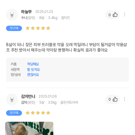
하늘쭈
2025.01.23
0
수니
(암컷)
8살
3.4kg
말티즈
첫구매
8살이 되니 잦은 피부 트러블로 약을 오래 먹일려니 부담이 될거같아 약용샴
프 추천 받아서 해주는데 약이랑 병행하니 확실히 효과가 좋아요
거품
적당해요
세정력
잘 씻겨요
향/냄새
괜찮아요
감자언니
2025.01.06
0
감자
(암컷)
5살
33kg
골든리트리버
첫구매