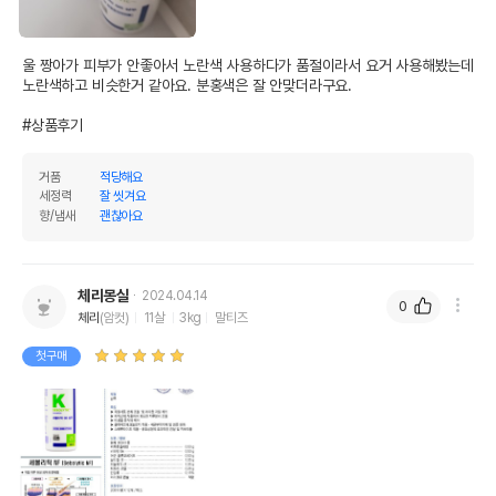
울 짱아가 피부가 안좋아서 노란색 사용하다가 품절이라서 요거 사용해봤는데 
노란색하고 비슷한거 같아요. 분홍색은 잘 안맞더라구요. 

#상품후기
거품
적당해요
세정력
잘 씻겨요
향/냄새
괜찮아요
체리몽실
2024.04.14
0
체리
(암컷)
11살
3kg
말티즈
첫구매