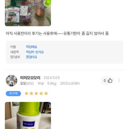
아직 사용전이라 후기는 사용후에~~~유통기한이 좀 길지 않아서 좀
거품
적당해요
세정력
적당히 씻겨요
향/냄새
괜찮아요
미미모모모리
2024.11.05
0
모모
(암컷)
14살
5.9kg
코리안쇼트헤어
첫구매