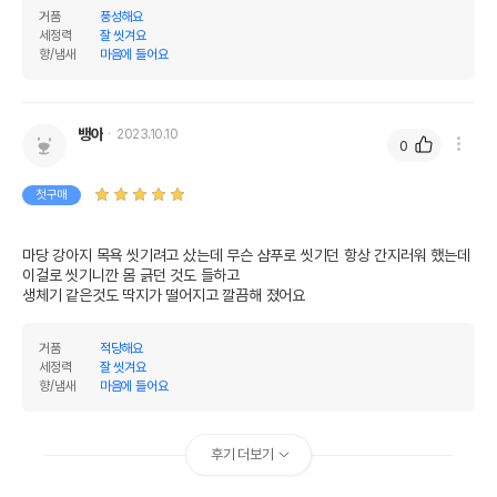
거품
풍성해요
세정력
잘 씻겨요
향/냄새
마음에 들어요
뱅아
2023.10.10
0
첫구매
마당 강아지 목욕 씻기려고 샀는데 무슨 샴푸로 씻기던 항상 간지러워 했는데 
이걸로 씻기니깐 몸 긁던 것도 들하고 

생체기 같은것도 딱지가 떨어지고 깔끔해 졌어요
거품
적당해요
세정력
잘 씻겨요
향/냄새
마음에 들어요
후기 더보기