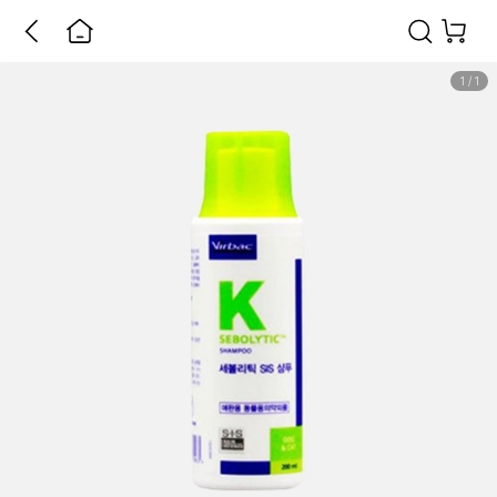
1
/
1