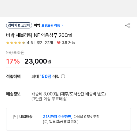
강아지 & 고양이
버박
브랜드관 이동
버박 세볼리틱 NF 약용샴푸 200ml
4.6
후기 22개
3.5 거품
28,000원
17%
23,000
원
적립혜택
최대
150점
적립
배송정보
배송비 3,000원
(제주/도서산간 배송비 별도)
(3만원 이상 무료배송)
내일배송
21시까지 주문하면,
다음날 95% 도착
(토, 일요일/공휴일 제외)