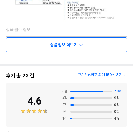
상품 필수 정보
품명 및 모델명
버박 세볼리틱 NF 약용샴푸 200ml
상품정보 더보기
법에 의한 인증,허가 등을
상세페이지 참조
받았음을 확인할수 있는
경우 그에 대한 사항
제조국 또는 원산지
프랑스
후기 총
22
건
후기작성하고 최대 150점 받기
제조자,수입품의 경우
VIRBAC//버박코리아
수입자를 함께 표기
5
점
78
%
4.6
4
점
9
%
AS책임자와 전화번호
어바웃펫//1644-9601
또는 소비자상담 관련
3
점
9
%
전화번호
2
점
0
%
1
점
4
%
유통기한이 최소 2026.12.06이거나 그
이후인 상품이 출고됩니다.
유통기한
단, 상품명에 유통기한 명시된 경우, 해당