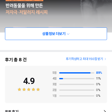
상품정보 더보기
후기 총
8
건
후기작성하고 최대 150점 받기
5
점
89
%
4.9
4
점
11
%
3
점
0
%
2
점
0
%
1
점
0
%
포토 후기