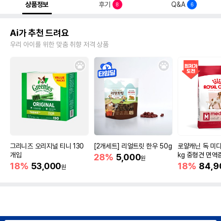
상품정보
후기
Q&A
8
6
Ai가 추천 드려요
우리 아이를 위한 맞춤 취향 저격 상품
그리니즈 오리지널 티니 130
[2개세트] 리얼트릿 한우 50g
로얄캐닌 독 미디
개입
kg 중형견 면역
28%
5,000
원
18%
53,000
18%
84,9
원