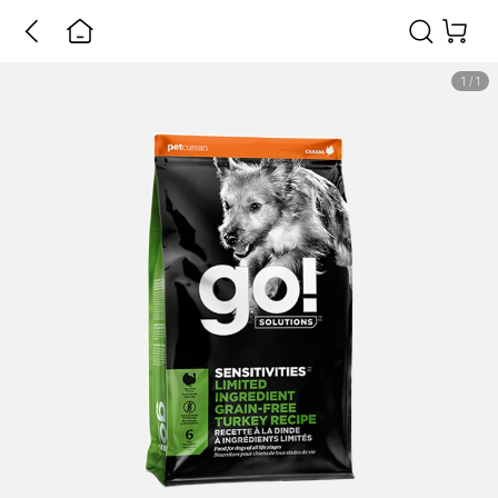
1
/
1