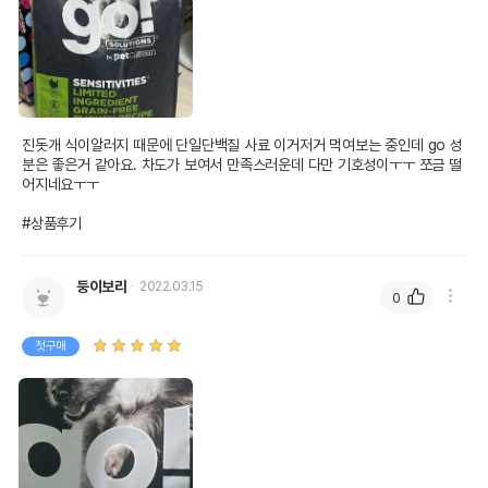
진돗개 식이알러지 때문에 단일단백질 사료 이거저거 먹여보는 중인데 go 성
분은 좋은거 같아요. 차도가 보여서 만족스러운데 다만 기호성이ㅜㅜ 쪼금 떨
어지네요ㅜㅜ

#상품후기
둥이보리
2022.03.15
0
첫구매