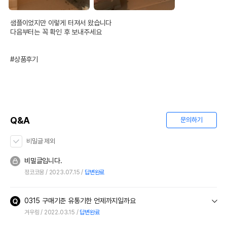
상품 필수 정보
샘플이었지만 이렇게 터져서 왔습니다

품명 및 모델명
go! 솔루션 LID 칠면조 레시피 9.98kg
다음부터는 꼭 확인 후 보내주세요

법에 의한 인증,허가 등을
상세페이지 참조
받았음을 확인할수 있는
#상품후기
경우 그에 대한 사항
제조국 또는 원산지
캐나다
제조자,수입품의 경우
Petcurean Pet Nutrition//프리월드
수입자를 함께 표기
Q&A
문의하기
AS책임자와 전화번호
어바웃펫//1644-9601
또는 소비자상담 관련
비밀글 제외
전화번호
비밀글입니다.
유통기한이 최소 2026.12.06이거나 그
이후인 상품이 출고됩니다.
정코코몽
2023.07.15
답변완료
유통기한
단, 상품명에 유통기한 명시된 경우, 해당
유통기한을 따릅니다.
0315 구매기준 유통기한 언제까지일까요
겨우링
2022.03.15
답변완료