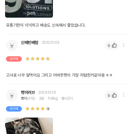
유통기한이 넉넉하고 배송도 신속해서 좋았습니다.
신베민베맘
2022.01.03
0
재구매
고사료 너무 잘먹어요 그리고 어바웃펫이 가장 저렴한거같아용 ㅎㅎ
빵이러브
2023.01.25
0
빵이
(수컷)
3살
11.8kg
웰시코기
첫구매