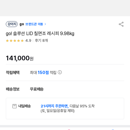
강아지
go
브랜드관 이동
go! 솔루션 LID 칠면조 레시피 9.98kg
4.9
후기 8개
141,000
원
적립혜택
최대
150점
적립
배송정보
무료배송
내일배송
21시까지 주문하면,
다음날 95% 도착
(토, 일요일/공휴일 제외)