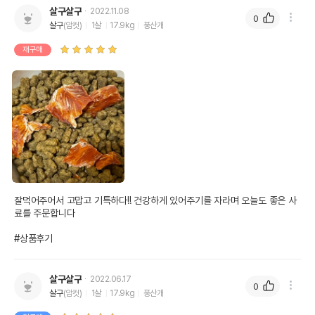
살구살구
2022.11.08
0
살구
(암컷)
1살
17.9kg
풍산개
재구매
잘먹어주어서 고맙고 기특하다!! 건강하게 있어주기를 자라며 오늘도 좋은 사
료를 주문합니다

#상품후기
살구살구
2022.06.17
0
살구
(암컷)
1살
17.9kg
풍산개