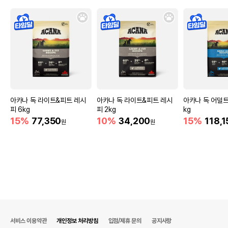
아카나 독 라이트&피트 레시
아카나 독 라이트&피트 레시
아카나 독 어덜트 
피 6kg
피 2kg
kg
15%
77,350
10%
34,200
15%
118,1
원
원
서비스 이용약관
개인정보 처리방침
입점/제휴 문의
공지사항