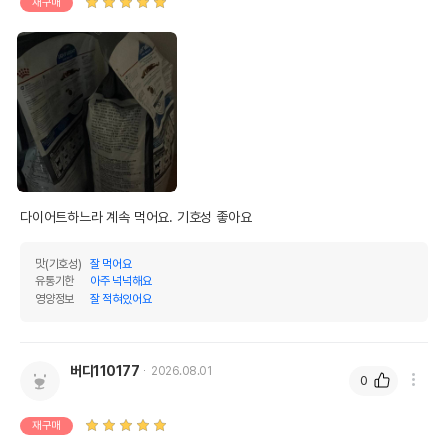
재구매
다이어트하느라 계속 먹어요. 기호성 좋아요
맛(기호성)
잘 먹어요
유통기한
아주 넉넉해요
영양정보
잘 적혀있어요
버디110177
2026.08.01
0
재구매