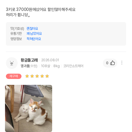
3키로 37000원에샀어요 할인많이해주세요 

허리가 휩니당,,
맛(기호성)
괜찮아요
유통기한
꽤 남았어요
영양정보
적혀있어요
황금돌고래
2026.08.01
0
깽과폴
(수컷)
108살
8kg
코리안쇼트헤어
재구매