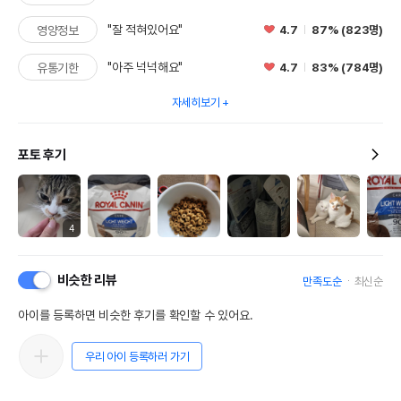
"잘 적혀있어요"
4.7
87% (823명)
영양정보
"아주 넉넉해요"
4.7
83% (784명)
유통기한
자세히보기
포토 후기
4
비슷한 리뷰
만족도순
최신순
아이를 등록하면 비슷한 후기를 확인할 수 있어요.
우리 아이 등록하러 가기