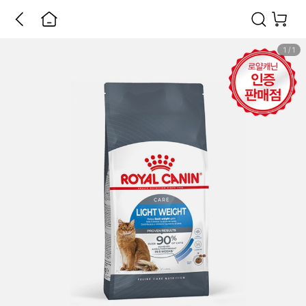
1
/
1