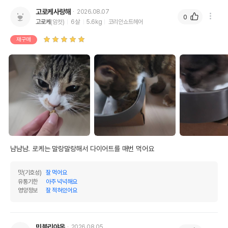
고로케사랑해
2026.08.07
0
고로케
(암컷)
6살
5.6kg
코리안쇼트헤어
재구매
냠냠냠. 로케는 말랑말랑해서 다이어트를 매번 먹어요
맛(기호성)
잘 먹어요
유통기한
아주 넉넉해요
영양정보
잘 적혀있어요
민블리야옹
2026.08.05