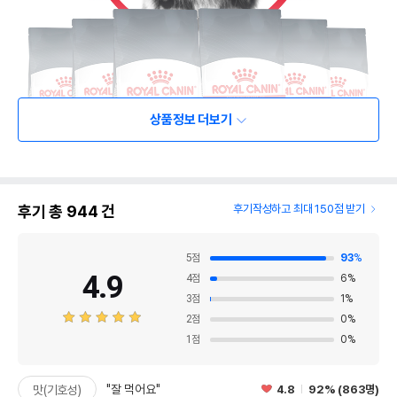
상품정보 더보기
후기 총
944
건
후기작성하고 최대 150점 받기
5
점
93
%
4.9
4
점
6
%
3
점
1
%
2
점
0
%
1
점
0
%
"잘 먹어요"
4.8
92% (863명)
맛(기호성)