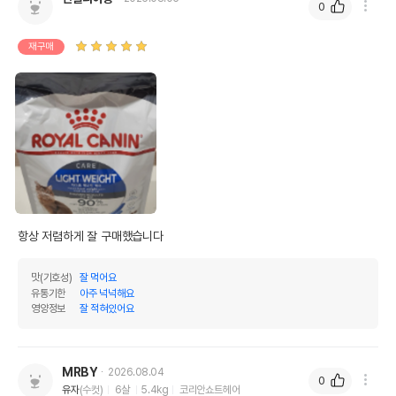
0
재구매
맛(기호성)
잘 먹어요
유통기한
아주 넉넉해요
영양정보
잘 적혀있어요
MRBY
2026.08.04
0
유자
(수컷)
6살
5.4kg
코리안쇼트헤어