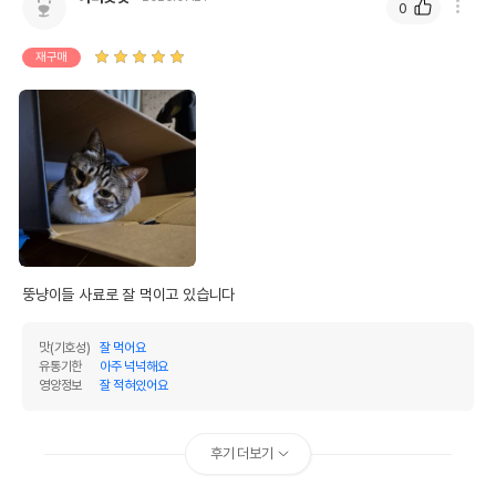
0
재구매
뚱냥이들 사료로 잘 먹이고 있습니다
맛(기호성)
잘 먹어요
유통기한
아주 넉넉해요
영양정보
잘 적혀있어요
후기 더보기