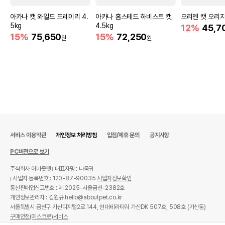
아카나 캣 와일드 프레이리 4.
아카나 홈스테드 하비스트 캣
오리젠 캣 오리지널
5kg
4.5kg
12%
45,7
15%
75,650
15%
72,250
원
원
서비스 이용약관
개인정보 처리방침
입점/제휴 문의
공지사항
PC버전으로 보기
주식회사 어바웃펫
대표자명 : 나옥귀
사업자 등록번호 : 120-87-90035
사업자정보확인
통신판매업신고번호 : 제 2025-서울금천-2382호
개인정보관리자 : 김원규 hello@aboutpet.co.kr
서울특별시 금천구 가산디지털2로 144, 현대테라타워 가산DK 507호, 508호 (가산동)
구매안전(에스크로)서비스