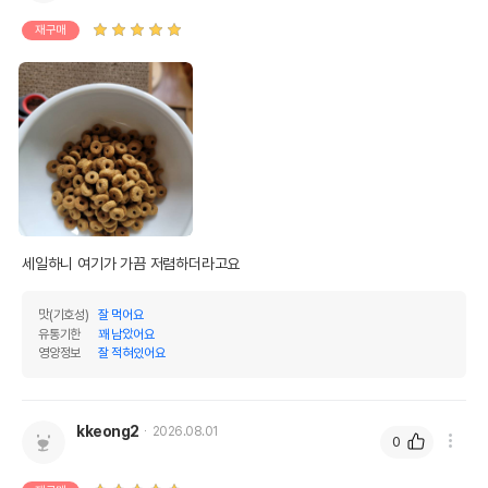
재구매
세일하니 여기가 가끔 저렴하더라고요
맛(기호성)
잘 먹어요
유통기한
꽤 남았어요
영양정보
잘 적혀있어요
kkeong2
2026.08.01
0