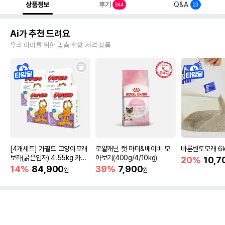
상품정보
후기
Q&A
944
23
Ai가 추천 드려요
우리 아이를 위한 맞춤 취향 저격 상품
[4개세트] 가필드 고양이모래
로얄캐닌 캣 마더&베이비 모
바른벤토모래 6
보라(굵은입자) 4.55kg 카사
아보기(400g/4/10kg)
20%
10,7
바모래
14%
84,900
39%
7,900
원
원