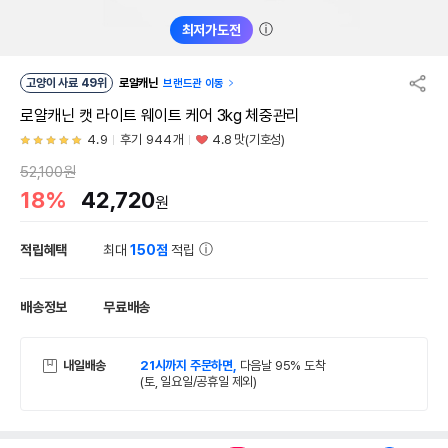
ⓘ
최저가도전
고양이 사료 49위
로얄캐닌
브랜드관 이동
로얄캐닌 캣 라이트 웨이트 케어 3kg 체중관리
4.9
후기 944개
4.8 맛(기호성)
52,100원
18%
42,720
원
적립혜택
최대
150점
적립
배송정보
무료배송
내일배송
21시까지 주문하면,
다음날 95% 도착
(토, 일요일/공휴일 제외)