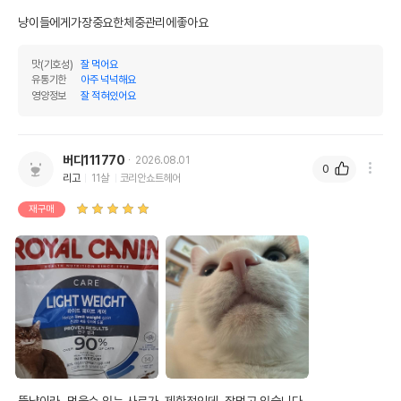
냥이들에게가장중요한체중관리에좋아요
맛(기호성)
잘 먹어요
유통기한
아주 넉넉해요
영양정보
잘 적혀있어요
버디111770
2026.08.01
0
리고
11살
코리안쇼트헤어
재구매
뚱냥이라  먹을수 있는 사료가  제한적인데  잘먹고 있습니다 
