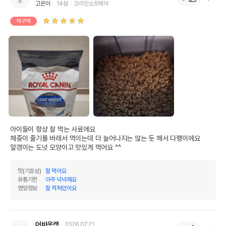
고은이
14살
코리안쇼트헤어
재구매
아이들이 항상 잘 먹는 사료에요

체중이 줄기를 바래서 먹이는데 더 늘어나지는 않는 듯 해서 다행이에요

알갱이는 도넛 모양이고 맛있게 먹어요 ^^
맛(기호성)
잘 먹어요
유통기한
아주 넉넉해요
영양정보
잘 적혀있어요
어바웃캣
2026.07.21