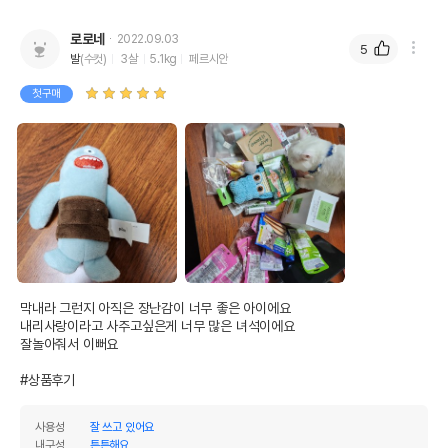
로로네
2022.09.03
5
발
(수컷)
3살
5.1kg
페르시안
첫구매
막내라 그런지 아직은 장난감이 너무 좋은 아이에요 

내리사랑이라고 사주고싶은게 너무 많은 녀석이에요

잘놀아줘서 이뻐요

#상품후기
사용성
잘 쓰고 있어요
내구성
튼튼해요