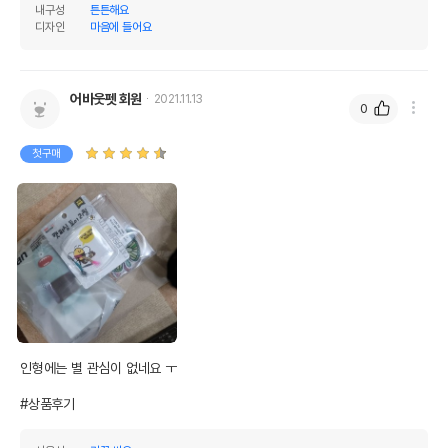
내구성
튼튼해요
디자인
마음에 들어요
어바웃펫 회원
2021.11.13
0
첫구매
인형에는 별 관심이 없네요 ㅜ

#상품후기