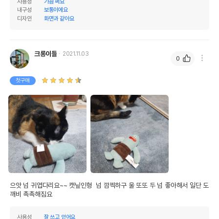
사용성
가끔 써요
내구성
보통이에요
디자인
화면과 같아요
크롱이들
2021.11.03
0
첫구매
으앗 넘 귀엽다리요~~ 캣닢인형  넘 깜찍하구 울 또또 두 넘 좋아해서 일단 도
깨비 촉촉해짐요
사용성
잘 쓰고 있어요