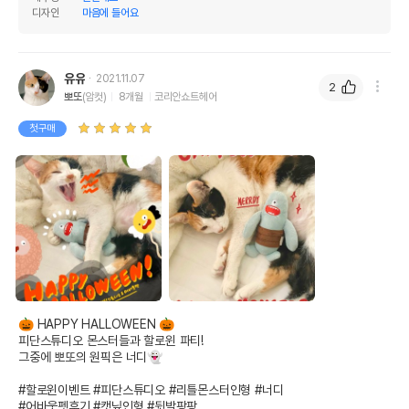
디자인
마음에 들어요
유유
2021.11.07
2
뽀또
(암컷)
8개월
코리안쇼트헤어
첫구매
🎃 HAPPY HALLOWEEN 🎃

피단스튜디오 몬스터들과 할로윈 파티!

그중에 뽀또의 원픽은 너디👻

#할로윈이벤트 #피단스튜디오 #리틀몬스터인형 #너디

#어바웃펫후기 #캣닢인형 #뒷발팡팡 
