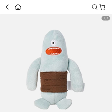
1
/
1