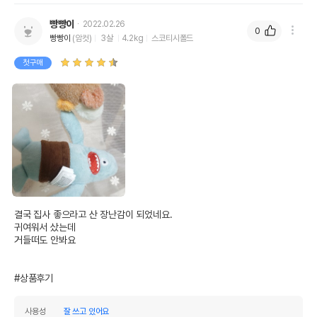
빵빵이
2022.02.26
0
빵빵이
(암컷)
3살
4.2kg
스코티시폴드
첫구매
결국 집사 좋으라고 산 장난감이 되었네요.

귀여워서 샀는데

거들떠도 안봐요

#상품후기
사용성
잘 쓰고 있어요