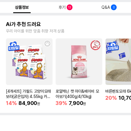
상품정보
후기
Q&A
13
0
Ai가 추천 드려요
우리 아이를 위한 맞춤 취향 저격 상품
[4개세트] 가필드 고양이모래
로얄캐닌 캣 마더&베이비 모
바른벤토모래 6
보라(굵은입자) 4.55kg 카사
아보기(400g/4/10kg)
20%
10,7
바모래
14%
84,900
39%
7,900
원
원