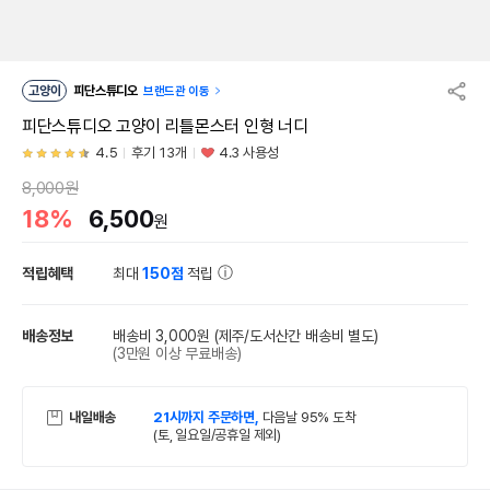
고양이
피단스튜디오
브랜드관 이동
피단스튜디오 고양이 리틀몬스터 인형 너디
4.5
후기 13개
4.3 사용성
8,000원
18%
6,500
원
적립혜택
최대
150점
적립
배송정보
배송비 3,000원
(제주/도서산간 배송비 별도)
(3만원 이상 무료배송)
내일배송
21시까지 주문하면,
다음날 95% 도착
(토, 일요일/공휴일 제외)