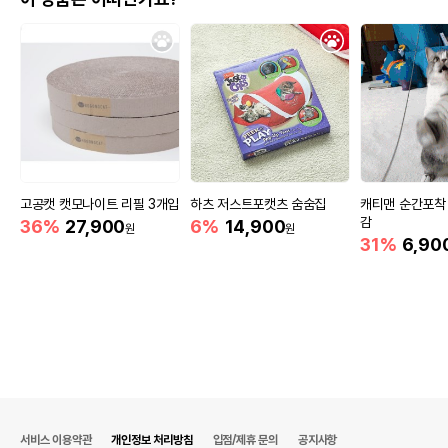
고공캣 캣모나이트 리필 3개입
하츠 저스트포캣츠 숨숨집
캐티맨 순간포착
감
36%
27,900
6%
14,900
원
원
31%
6,90
서비스 이용약관
개인정보 처리방침
입점/제휴 문의
공지사항