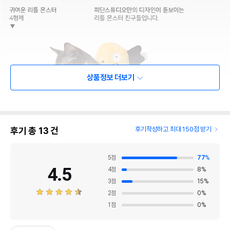
상품정보 더보기
후기 총
13
건
후기작성하고 최대 150점 받기
5
점
77
%
4.5
4
점
8
%
3
점
15
%
2
점
0
%
1
점
0
%