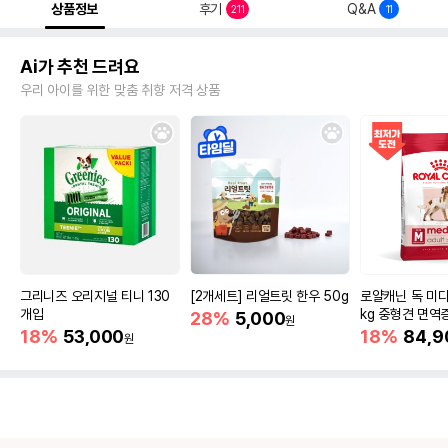
상품정보
후기
Q&A
211
11
Ai가 추천 드려요
우리 아이를 위한 맞춤 취향 저격 상품
그리니즈 오리지널 티니 130
[2개세트] 리얼트릿 한우 50g
로얄캐닌 독 미디
개입
kg 중형견 면역
28%
5,000
원
18%
53,000
18%
84,9
원