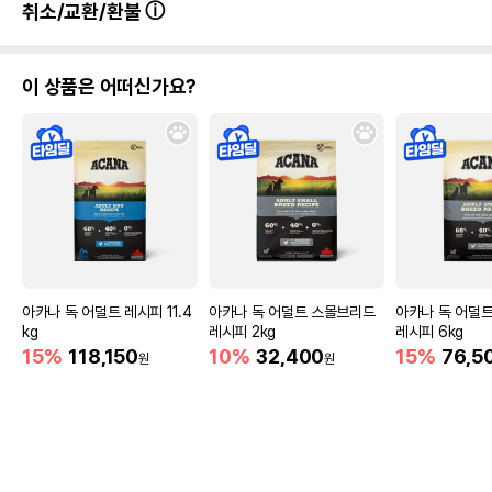
취소/교환/환불
이 상품은 어떠신가요?
아카나 독 어덜트 레시피 11.4
아카나 독 어덜트 스몰브리드
아카나 독 어덜
kg
레시피 2kg
레시피 6kg
15%
118,150
10%
32,400
15%
76,5
원
원