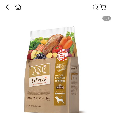
1
/
1