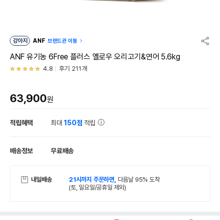
강아지
ANF
브랜드관 이동
ANF 유기농 6Free 플러스 옐로우 오리고기&연어 5.6kg
4.8
후기 211개
63,900
원
적립혜택
최대
150점
적립
배송정보
무료배송
내일배송
21시까지 주문하면,
다음날 95% 도착
(토, 일요일/공휴일 제외)