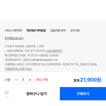
서비스 이용약관
개인정보 처리방침
입점/제휴 문의
공지사항
PC버전으로 보기
주식회사 어바웃펫
대표자명 : 나옥귀
사업자 등록번호 : 120-87-90035
사업자정보확인
통신판매업신고번호 : 제 2025-서울금천-2382호
개인정보관리자 : 김원규 hello@aboutpet.co.kr
서울특별시 금천구 가산디지털2로 144, 현대테라타워 가산DK 507호, 508호 (가산동)
구매안전(에스크로)서비스
© copyright (c) www.aboutpet.co.kr all rights reserved.
21,900
원
(재고 3개)
수량
합계
장바구니 담기
구매하기
찜