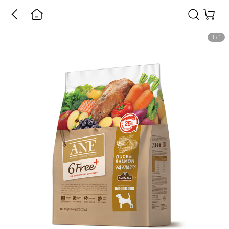
1
/
1