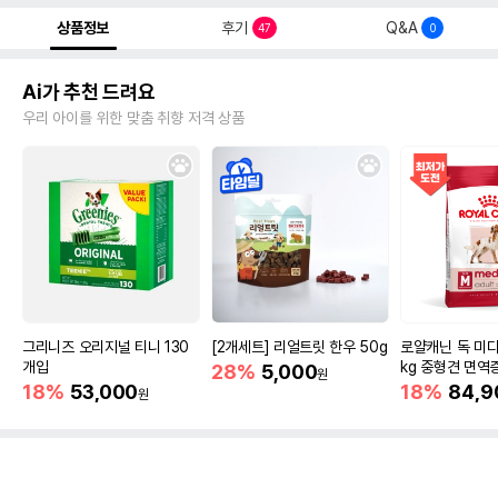
상품정보
후기
Q&A
47
0
Ai가 추천 드려요
우리 아이를 위한 맞춤 취향 저격 상품
그리니즈 오리지널 티니 130
[2개세트] 리얼트릿 한우 50g
로얄캐닌 독 미디
개입
kg 중형견 면역
28%
5,000
원
18%
53,000
18%
84,9
원