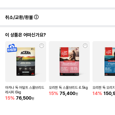
취소/교환/환불
이 상품은 어떠신가요?
아카나 독 어덜트 스몰브리드
오리젠 독 스몰브리드 4.5kg
오리젠 독 오리지널
레시피 6kg
15%
75,400
14%
150,
원
15%
76,500
원