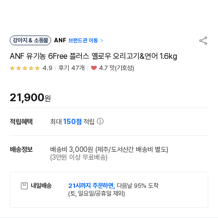
강아지 & 소동물
ANF
브랜드관 이동
ANF 유기농 6Free 플러스 옐로우 오리고기&연어 1.6kg
4.9
후기 47개
4.7 맛(기호성)
21,900
원
적립혜택
최대
150점
적립
배송정보
배송비 3,000원
(제주/도서산간 배송비 별도)
(3만원 이상 무료배송)
내일배송
21시까지 주문하면,
다음날 95% 도착
(토, 일요일/공휴일 제외)