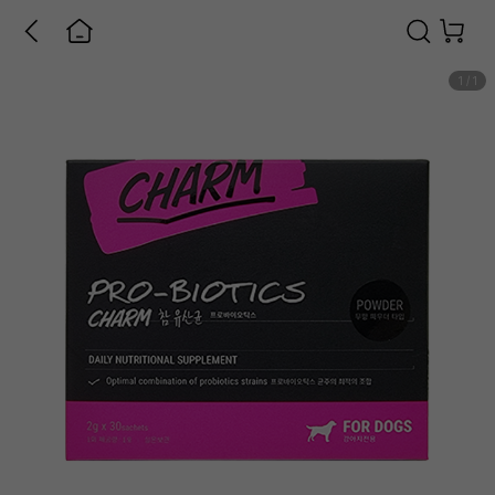
1
/
1