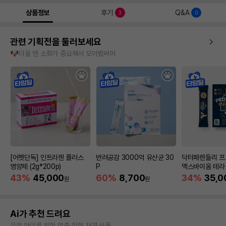
상품정보
후기
Q&A
3
0
관련 기획전을 둘러보세요
🐶더울 땐 소화가 중요해서 모아봤써머
[어펫단독] 인트라젠 플러스
반려공감 3000억 유산균 30
닥터페렌들리 
영양제 (2g*200p)
P
맥스바이옴 테라
아보기
43%
45,000
60%
8,700
34%
35,0
원
원
Ai가 추천 드려요
우리 아이를 위한 맞춤 취향 저격 상품