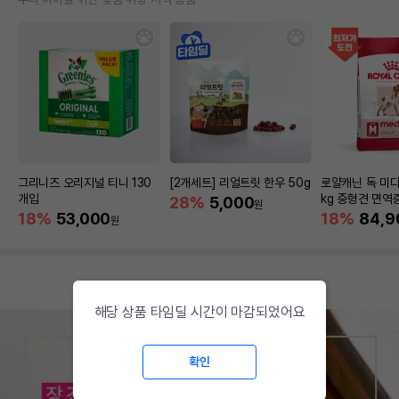
그리니즈 오리지널 티니 130
[2개세트] 리얼트릿 한우 50g
로얄캐닌 독 미디
개입
kg 중형견 면역
28%
5,000
원
18%
53,000
18%
84,9
원
해당 상품 타임딜 시간이 마감되었어요
확인