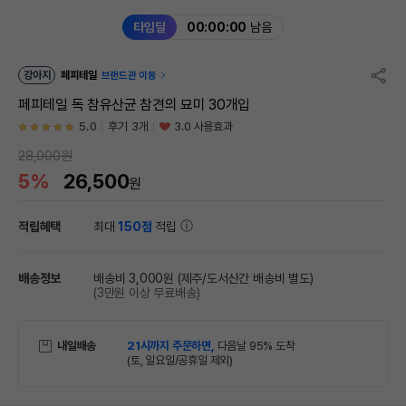
타임딜
00:00:00
남음
강아지
페피테일
브랜드관 이동
페피테일 독 참유산균 참견의 묘미 30개입
5.0
후기 3개
3.0 사용효과
28,000원
5%
26,500
원
적립혜택
최대
150점
적립
배송정보
배송비 3,000원
(제주/도서산간 배송비 별도)
(3만원 이상 무료배송)
내일배송
21시까지 주문하면,
다음날 95% 도착
(토, 일요일/공휴일 제외)