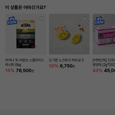
이 상품은 어떠신가요?
아카나 독 어덜트 스몰브리드
도기맨 노즈워크 럭비공 S
[어펫단독] 인트
레시피 6kg
영양제 (2g*200
10%
6,750
원
15%
76,500
43%
45,0
원