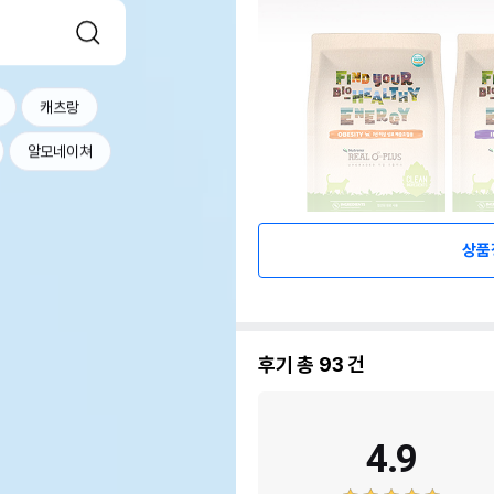
캐츠랑
알모네이쳐
상품
후기 총
93
건
4.9