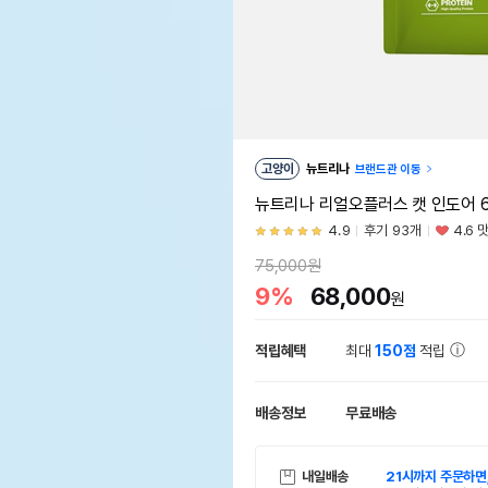
고양이
뉴트리나
브랜드관 이동
뉴트리나 리얼오플러스 캣 인도어 6
4.9
후기 93개
4.6 
75,000원
9%
68,000
원
적립혜택
최대
150점
적립
배송정보
무료배송
내일배송
21시까지 주문하면