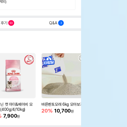
제외)
후기
Q&A
93
3
닌 캣 마더&베이비 모
바른벤토모래 6kg 모아보기
로얄캐닌 캣 인도어 4k
400g/4/10kg)
새 감소
20%
10,700
원
%
7,900
16%
55,000
원
원