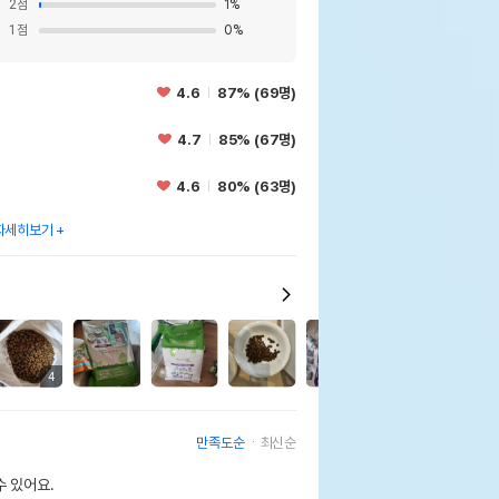
2
점
1
%
1
점
0
%
4.6
87% (69명)
4.7
85% (67명)
4.6
80% (63명)
자세히보기
5
4
만족도순
최신순
 있어요.