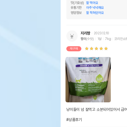
맛(기호성)
잘 먹어요
유통기한
아주 넉넉해요
영양정보
잘 적혀있어요
지리짱
2023.12.10
찡이
(수컷)
1살
7kg
코리안쇼
재구매
냥이들이 넘 잘먹고 소분되어있어서 급여
#상품후기