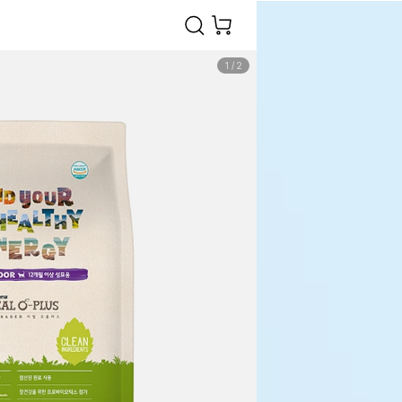
1
/
2