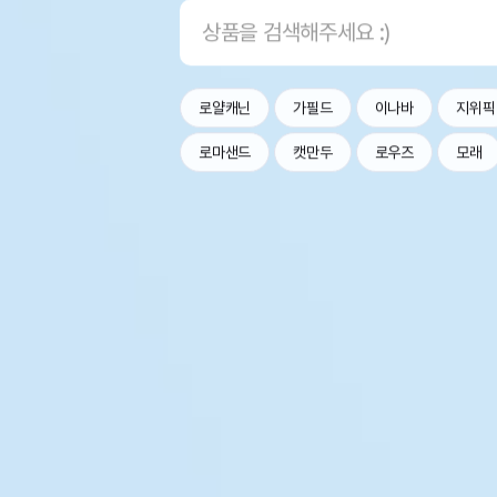
로얄캐닌
가필드
이나바
지위픽
로마샌드
캣만두
로우즈
모래