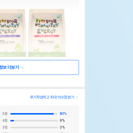
정보 더보기
후기작성하고 최대 150점 받기
5
점
91
%
4
점
8
%
3
점
0
%