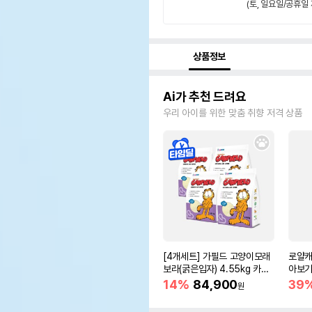
(토, 일요일/공휴일 
상품정보
Ai가 추천 드려요
우리 아이를 위한 맞춤 취향 저격 상품
[4개세트] 가필드 고양이모래
로얄캐
보라(굵은입자) 4.55kg 카사
아보기(
바모래
14%
84,900
39
원