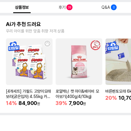
상품정보
후기
Q&A
39
0
Ai가 추천 드려요
우리 아이를 위한 맞춤 취향 저격 상품
[4개세트] 가필드 고양이모래
로얄캐닌 캣 마더&베이비 모
바른벤토모래 6
보라(굵은입자) 4.55kg 카사
아보기(400g/4/10kg)
20%
10,7
바모래
14%
84,900
39%
7,900
원
원