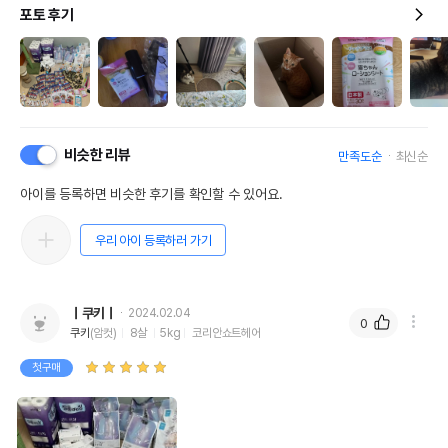
포토 후기
비슷한 리뷰
만족도순
최신순
아이를 등록하면 비슷한 후기를 확인할 수 있어요.
우리 아이 등록하러 가기
ㅣ쿠키ㅣ
2024.02.04
0
쿠키
(암컷)
8살
5kg
코리안쇼트헤어
첫구매