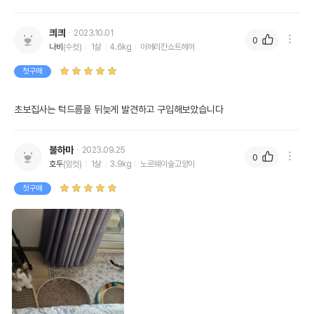
킈킈
2023.10.01
0
나비
(수컷)
1살
4.6kg
아메리칸쇼트헤어
첫구매
초보집사는 턱드름을 뒤늦게 발견하고 구입해보았습니다
불하마
2023.09.25
0
호두
(암컷)
1살
3.9kg
노르웨이숲고양이
첫구매