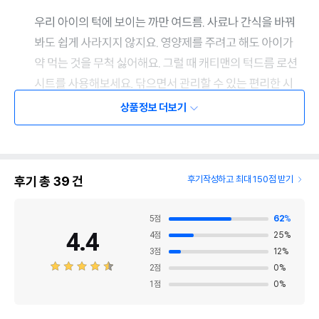
상품정보 더보기
후기 총
39
건
후기작성하고 최대 150점 받기
5
점
62
%
4.4
4
점
25
%
3
점
12
%
2
점
0
%
1
점
0
%