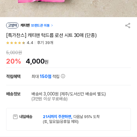
고양이
캐티맨
브랜드관 이동
[특가찬스] 캐티맨 턱드름 로션 시트 30매 (단종)
4.4
후기 39개
5,000원
20%
4,000
원
적립혜택
최대
150점
적립
배송정보
배송비 3,000원
(제주/도서산간 배송비 별도)
(3만원 이상 무료배송)
내일배송
21시까지 주문하면,
다음날 95% 도착
(토, 일요일/공휴일 제외)