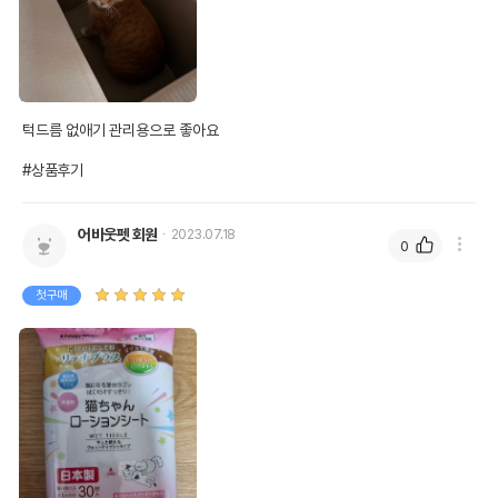
상세페이지 참조
받았음을 확인할수 있는
경우 그에 대한 사항
제조국 또는 원산지
대한민국
제조자,수입품의 경우
캐티맨/(주)후스토
턱드름 없애기 관리용으로 좋아요

수입자를 함께 표기
#상품후기
AS책임자와 전화번호
어바웃펫//1644-9601
또는 소비자상담 관련
전화번호
어바웃펫 회원
2023.07.18
0
유통기한이 최소 2026.12.04이거나 그
이후인 상품이 출고됩니다.
유통기한
단, 상품명에 유통기한 명시된 경우, 해당
첫구매
유통기한을 따릅니다.