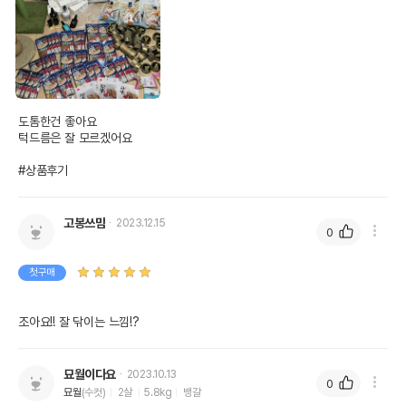
도톰한건 좋아요

턱드름은 잘 모르겠어요

#상품후기
고봉쓰맘
2023.12.15
0
첫구매
조아요!! 잘 닦이는 느낌!?
묘월이다요
2023.10.13
0
묘월
(수컷)
2살
5.8kg
뱅갈