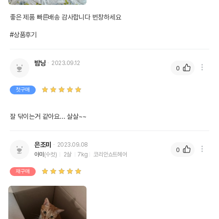
좋은 제품 빠른배송 감사합니다 번창하세요 

#상품후기
밤냥
2023.09.12
0
첫구매
잘 닦이는거 같아요... 살살~~
은조미
2023.09.08
0
아미
(수컷)
2살
7kg
코리안쇼트헤어
재구매
상품 필수 정보
품명 및 모델명
캐티맨 턱드름 로션 시트 30매
법에 의한 인증,허가 등을