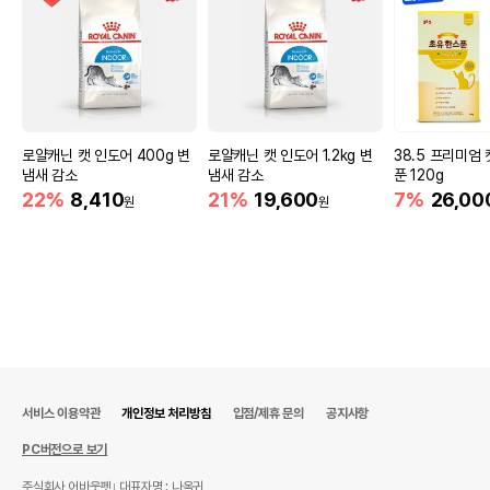
로얄캐닌 캣 인도어 400g 변
로얄캐닌 캣 인도어 1.2kg 변
38.5 프리미엄 
냄새 감소
냄새 감소
푼 120g
22%
8,410
21%
19,600
7%
26,00
원
원
서비스 이용약관
개인정보 처리방침
입점/제휴 문의
공지사항
PC버전으로 보기
주식회사 어바웃펫
대표자명 : 나옥귀