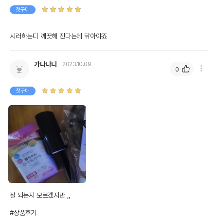
첫구매
시러하는디 깨끗해 진다는데 닦아야죠
가나나나
2023.10.09
0
첫구매
잘 되는지 모르겠지만 ,,

#상품후기