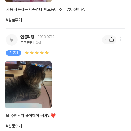
처음 사용하는 제품인데 턱드름이 조금 없어졌어요.

#상품후기
연블리당
2023.07.10
0
코코모모
3살
첫구매
울 주인님이 좋아해야 귀여워❤️

#상품후기