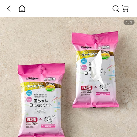
1
/
3