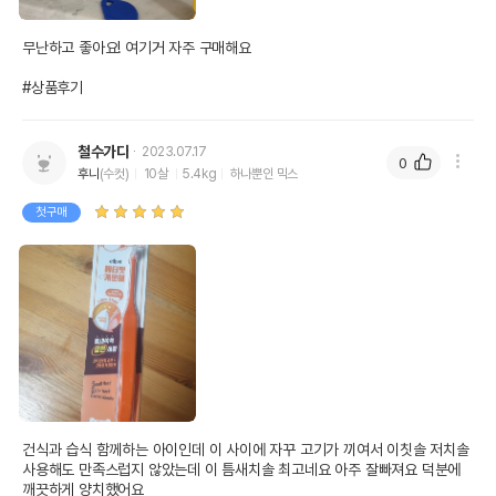
무난하고 좋아요! 여기거 자주 구매해요

#상품후기
철수가다
2023.07.17
0
후니
(수컷)
10살
5.4kg
하나뿐인 믹스
첫구매
건식과 습식 함께하는 아이인데 이 사이에 자꾸 고기가 끼여서 이칫솔 저치솔 
사용해도 만족스럽지 않았는데 이 틈새치솔 최고네요 아주 잘빠져요 덕분에 
깨끗하게 양치했어요
