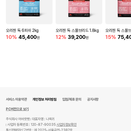
오리젠 독 6피쉬 2kg
오리젠 독 스몰브리드 1.8kg
오리젠 독 스몰브
10%
45,400
12%
39,200
15%
75,4
원
원
서비스 이용약관
개인정보 처리방침
입점/제휴 문의
공지사항
PC버전으로 보기
주식회사 어바웃펫
대표자명 : 나옥귀
사업자 등록번호 : 120-87-90035
사업자정보확인
통신판매업신고번호 : 제 2025-서울금천-2382호