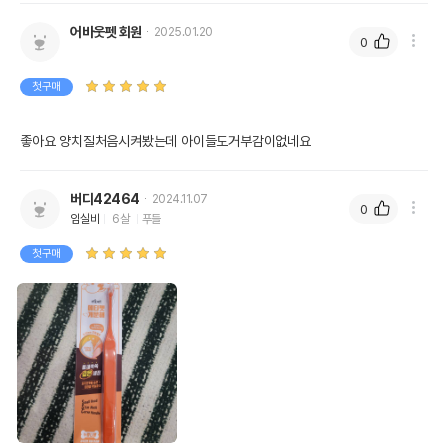
어바웃펫 회원
2025.01.20
0
첫구매
좋아요 양치질처음시켜봤는데 아이들도거부감이없네요 
버디42464
2024.11.07
0
임실비
6살
푸들
첫구매