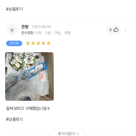
#상품후기
은땽
2023.06.30
0
은수은호
(수컷)
5살
7kg
푸들
첫구매
잘써보려고 구매했습니닿ㅎ

#상품후기
후기 더보기