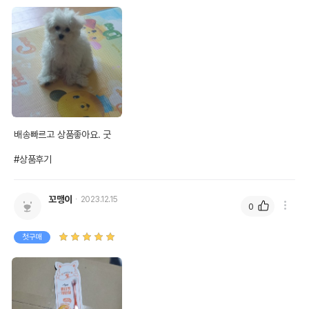
배송빠르고 상품좋아요. 굿

#상품후기
꼬맹이
2023.12.15
0
첫구매