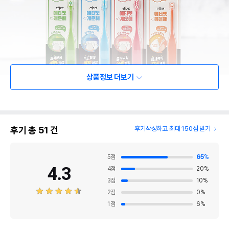
상품정보 더보기
후기 총
51
건
후기작성하고 최대 150점 받기
5
점
65
%
4.3
4
점
20
%
3
점
10
%
2
점
0
%
1
점
6
%