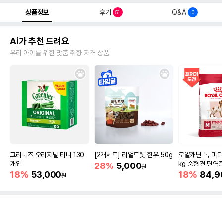
상품정보
후기
Q&A
51
0
Ai가 추천 드려요
우리 아이를 위한 맞춤 취향 저격 상품
그리니즈 오리지널 티니 130
[2개세트] 리얼트릿 한우 50g
로얄캐닌 독 미디
개입
kg 중형견 면역
28%
5,000
원
18%
53,000
18%
84,9
원