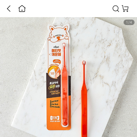
1
/
4