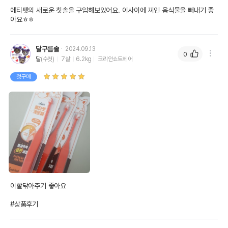
에티펫의 새로운 칫솔을 구입해보았어요. 이사이에 끼인 음식물을 빼내기 좋
아요ㅎㅎ
달구름솔
2024.09.13
0
달
(수컷)
7살
6.2kg
코리안쇼트헤어
첫구매
이빨닦아주기 좋아요

#상품후기