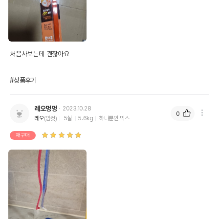
처음사보는데 괜찮아요

#상품후기
레오멍멍
2023.10.28
0
레오
(암컷)
5살
5.6kg
하나뿐인 믹스
재구매