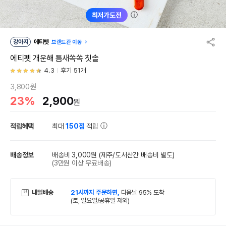
ⓘ
최저가도전
강아지
에티펫
브랜드관 이동
에티펫 개운해 틈새쏙쏙 칫솔
4.3
후기 51개
3,800원
23%
2,900
원
적립혜택
최대
150점
적립
배송정보
배송비 3,000원
(제주/도서산간 배송비 별도)
(3만원 이상 무료배송)
내일배송
21시까지 주문하면,
다음날 95% 도착
(토, 일요일/공휴일 제외)