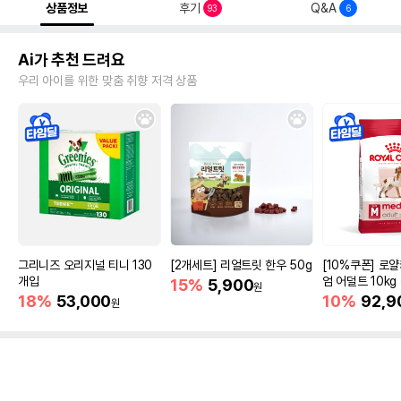
상품정보
후기
Q&A
93
6
Ai가 추천 드려요
우리 아이를 위한 맞춤 취향 저격 상품
그리니즈 오리지널 티니 130
[2개세트] 리얼트릿 한우 50g
[10%쿠폰] 로
개입
엄 어덜트 10kg
15%
5,900
원
증진
18%
53,000
10%
92,9
원