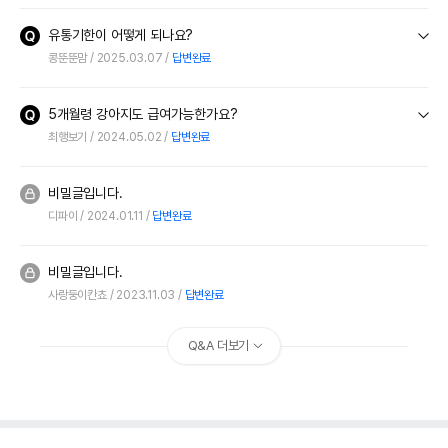
유통기한이 어떻게 되나요?
콩뚠뚠맘
2025.03.07
답변완료
5개월령 강아지도 급여가능한가요?
최행보기
2024.05.02
답변완료
비밀글입니다.
디파이
2024.01.11
답변완료
비밀글입니다.
사랑둥이칸쵸
2023.11.03
답변완료
Q&A 더보기