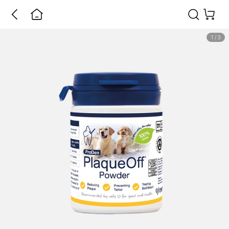
1
/
3