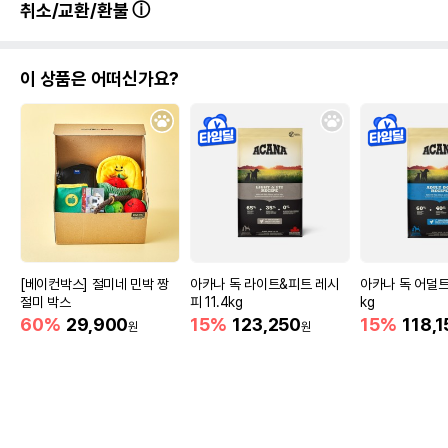
취소/교환/환불
이 상품은 어떠신가요?
[베이컨박스] 절미네 민박 짱
아카나 독 라이트&피트 레시
아카나 독 어덜트 
절미 박스
피 11.4kg
kg
60%
29,900
15%
123,250
15%
118,1
원
원