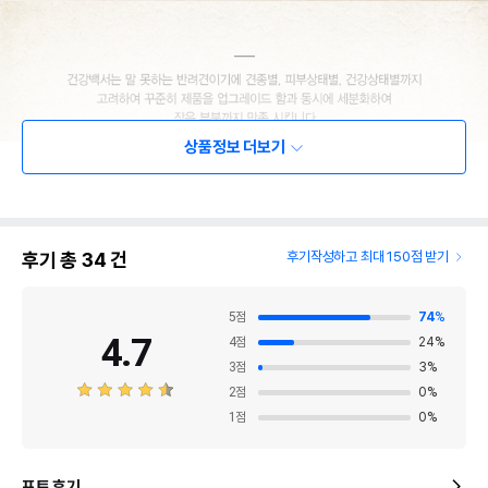
상품정보 더보기
후기 총
34
건
후기작성하고 최대 150점 받기
5
점
74
%
4.7
4
점
24
%
3
점
3
%
2
점
0
%
1
점
0
%
포토 후기