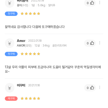
벼리꽁이
2022.10.18
0
꽁이
(수컷)
1살
5.6kg
말티푸
첫구매
잘먹네요 감사합니다 다음에 또구매하겠습니다
Amor
2022.01.18
0
AMOR
(암컷)
12살
34kg
골든리트리버
첫구매
13살 우리 아몰이 피부에 조금이나마 도움이 될거같아 꾸준히 먹일생각이예
요~
떠꾸미
2021.11.16
0
재구매