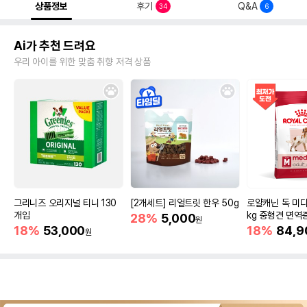
상품정보
후기
Q&A
34
6
Ai가 추천 드려요
우리 아이를 위한 맞춤 취향 저격 상품
그리니즈 오리지널 티니 130
[2개세트] 리얼트릿 한우 50g
로얄캐닌 독 미디
개입
kg 중형견 면역
28%
5,000
원
18%
53,000
18%
84,9
원