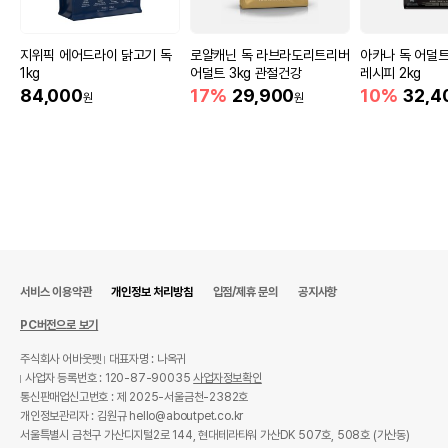
지위픽 에어드라이 닭고기 독
로얄캐닌 독 라브라도리트리버
아카나 독 어덜
1kg
어덜트 3kg 관절건강
레시피 2kg
84,000
17%
29,900
10%
32,4
원
원
서비스 이용약관
개인정보 처리방침
입점/제휴 문의
공지사항
PC버전으로 보기
주식회사 어바웃펫
대표자명 : 나옥귀
사업자 등록번호 : 120-87-90035
사업자정보확인
통신판매업신고번호 : 제 2025-서울금천-2382호
개인정보관리자 : 김원규 hello@aboutpet.co.kr
서울특별시 금천구 가산디지털2로 144, 현대테라타워 가산DK 507호, 508호 (가산동)