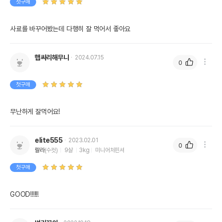
첫구매
사료를 바꾸어봤는데 다행히 잘 먹어서 좋아요
햅싸리해무니
2024.07.15
0
첫구매
무난하게 잘먹어요!
elite555
2023.02.01
0
랄라
(수컷)
9살
3kg
미니어처핀셔
첫구매
GOOD!!!!!!