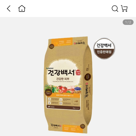
1
/
2