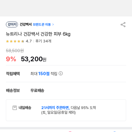
강아지
건강백서
브랜드관 이동
뉴트리나 건강백서 건강한 피부 6kg
4.7
후기 34개
58,500원
9%
53,200
원
적립혜택
최대
150점
적립
배송정보
무료배송
내일배송
21시까지 주문하면,
다음날 95% 도착
(토, 일요일/공휴일 제외)