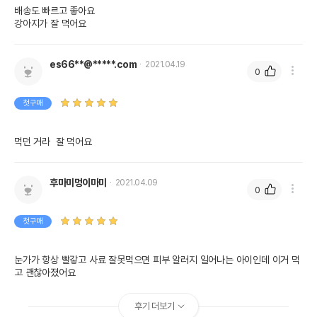
배송도 빠르고 좋아요 

강아지가 잘 먹어요
es66**@*****.com
2021.04.19
0
첫구매
먹던 거라  잘 먹어요 
후마미멍이마미
2021.04.09
0
첫구매
눈가가 항상 빨갛고 사료 잘못먹으면 피부 알러지 일어나는 아이인데 이거 먹
고 괜찮아졌어요
후기 더보기