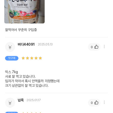
잘먹어서 꾸준히 구입중
버디44091
2025.05.13
0
첫구매
믹스 7kg

사료 잘 먹고 있습니다.

입자가 작아서 혹시 안먹을까 걱정했는데

크기 상관없이 잘 먹고 있습니다.
넙죽
2025.01.17
0