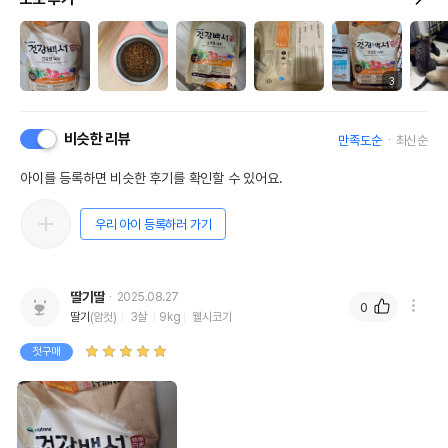
3
비슷한 리뷰
만족도순
최신순
아이를 등록하면 비슷한 후기를 확인할 수 있어요.
우리 아이 등록하러 가기
딸기딸
2025.08.27
0
딸기
(암컷)
3살
9kg
웰시코기
첫구매