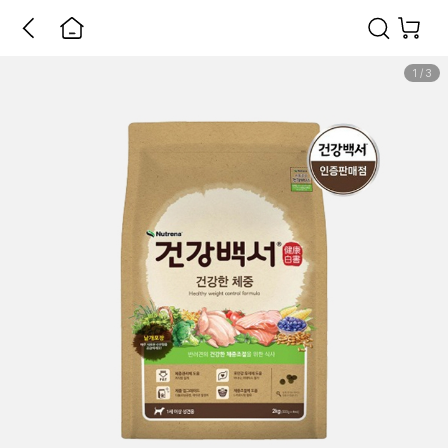
1
/
3