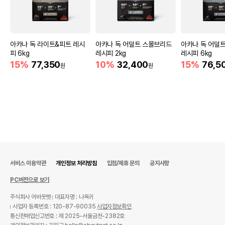
아카나 독 라이트&피트 레시
아카나 독 어덜트 스몰브리드
아카나 독 어덜
피 6kg
레시피 2kg
레시피 6kg
15%
77,350
10%
32,400
15%
76,5
원
원
서비스 이용약관
개인정보 처리방침
입점/제휴 문의
공지사항
PC버전으로 보기
주식회사 어바웃펫
대표자명 : 나옥귀
사업자 등록번호 : 120-87-90035
사업자정보확인
통신판매업신고번호 : 제 2025-서울금천-2382호