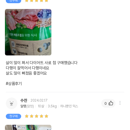
첫구매
살이 많이 쪄서 다이어트 사료 첨 구매했습니다 

다행이 잘먹어서 다행이네요 

살도 많이 빠졌음 좋겠어요

#상품후기
수쟌
2024.02.17
0
알맹
(암컷)
10살
3.5kg
하나뿐인 믹스
첫구매