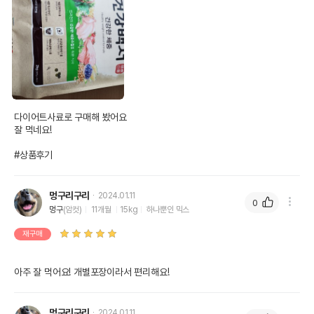
다이어트사료로 구매해 봤어요

잘 먹네요!

#상품후기
멍구리구리
2024.01.11
0
멍구
(암컷)
11개월
15kg
하나뿐인 믹스
재구매
아주 잘 먹어요! 개별포장이라서 편리해요!
멍구리구리
2024.01.11