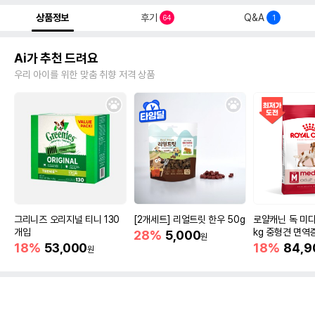
상품정보
후기
Q&A
64
1
Ai가 추천 드려요
우리 아이를 위한 맞춤 취향 저격 상품
그리니즈 오리지널 티니 130
[2개세트] 리얼트릿 한우 50g
로얄캐닌 독 미디
개입
kg 중형견 면역
28%
5,000
원
18%
53,000
18%
84,9
원