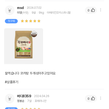
msd
2024.07.02
0
미댕
(수컷)
9살
9kg
아메리칸코카스파니엘
첫구매
잘먹습니다 코카랑 두개섞어주고있어요

#상품후기
버디8359
2024.04.26
0
정봉순
7살
포메라니안