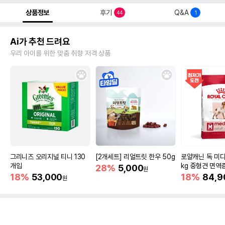
상품정보
후기
Q&A
44
1
Ai가 추천 드려요
우리 아이를 위한 맞춤 취향 저격 상품
그리니즈 오리지널 티니 130
[2개세트] 리얼트릿 한우 50g
로얄캐닌 독 미디
개입
kg 중형견 면역
28%
5,000
원
18%
53,000
18%
84,9
원