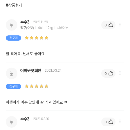
#상품후기
수수3
2021.11.29
0
찡구
(수컷)
4살
12kg
시바이누
첫구매
잘 먹어요. 냄새도 좋아요.
어바웃펫 회원
2021.03.24
0
첫구매
이쁜이가 아주 맛있게 잘 먹고 있어요 ㅋ
수수3
2021.03.10
0