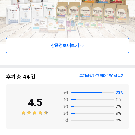
상품정보 더보기
후기 총
44
건
후기작성하고 최대 150점 받기
5
점
73
%
4.5
4
점
11
%
3
점
7
%
2
점
9
%
1
점
0
%