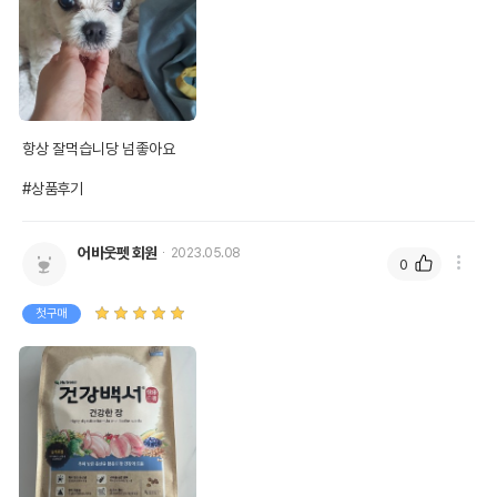
항상 잘먹습니당 넘좋아요

#상품후기
어바웃펫 회원
2023.05.08
0
첫구매