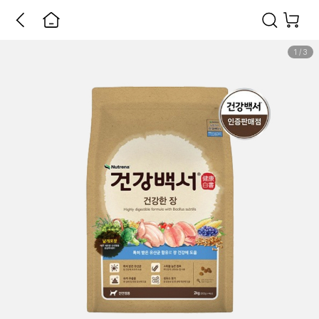
1
/
3