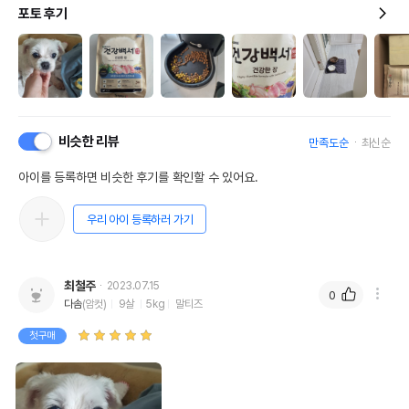
포토 후기
비슷한 리뷰
만족도순
최신순
아이를 등록하면 비슷한 후기를 확인할 수 있어요.
우리 아이 등록하러 가기
최철주
2023.07.15
0
다솜
(암컷)
9살
5kg
말티즈
첫구매