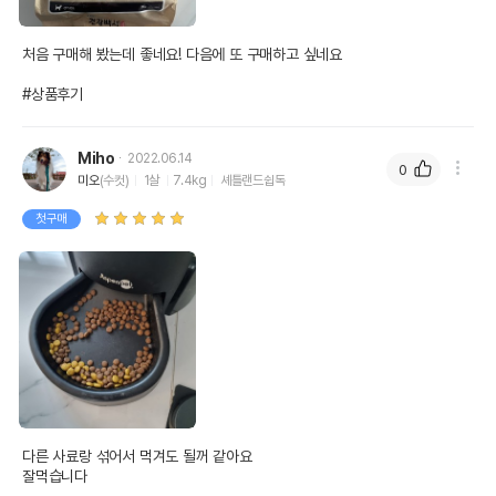
처음 구매해 봤는데 좋네요! 다음에 또 구매하고 싶네요

#상품후기
Miho
2022.06.14
0
미오
(수컷)
1살
7.4kg
셰틀랜드쉽독
첫구매
다른 사료랑 섞어서 먹겨도 될꺼 같아요

잘먹습니다
