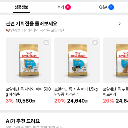
상품정보
후기
Q&A
11
0
관련 기획전을 둘러보세요
🐶건강을 생각한다면 시작은 로얄캐닌
로얄캐닌 독 치와와 퍼피 500
로얄캐닌 독 시츄 퍼피 1.5kg
로얄캐닌 독 푸들 
g 치석관리
단두종 치석관리
피모관리
3%
10,580
20%
24,640
20%
24,6
원
원
Ai가 추천 드려요
우리 아이를 위한 맞춤 취향 저격 상품