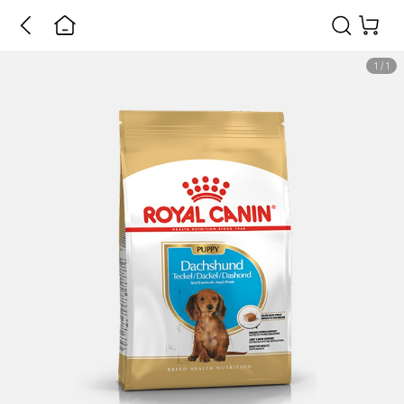
1
/
1