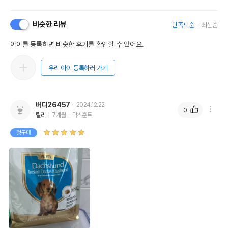
비슷한 리뷰
만족도순
최신순
아이를 등록하면 비슷한 후기를 확인할 수 있어요.
우리 아이 등록하러 가기
버디26457
2024.12.22
0
릴리
7개월
닥스훈트
첫구매