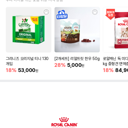
그리니즈 오리지널 티니 130
[2개세트] 리얼트릿 한우 50g
로얄캐닌 독 미디
개입
kg 중형견 면역
28%
5,000
원
18%
53,000
18%
84,9
원