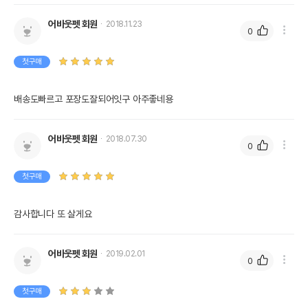
어바웃펫 회원
2018.11.23
0
첫구매
배송도빠르고 포장도잘되어잇구 아주좋네용
어바웃펫 회원
2018.07.30
0
첫구매
감사합니다 또 살게요
어바웃펫 회원
2019.02.01
0
첫구매