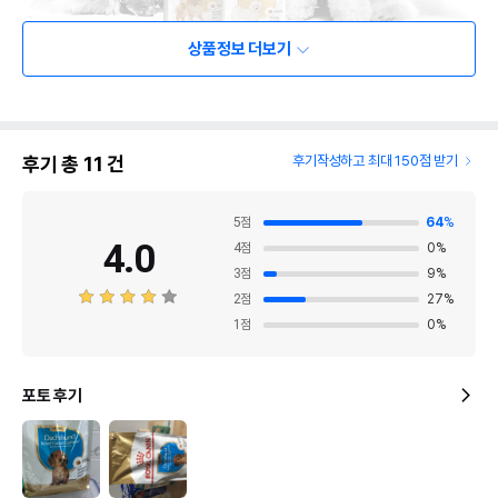
상품정보 더보기
후기 총
11
건
후기작성하고 최대 150점 받기
5
점
64
%
4.0
4
점
0
%
3
점
9
%
2
점
27
%
1
점
0
%
포토 후기