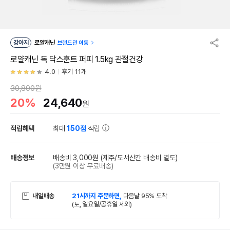
강아지
로얄캐닌
브랜드관 이동
로얄캐닌 독 닥스훈트 퍼피 1.5kg 관절건강
4.0
후기 11개
30,800원
20%
24,640
원
적립혜택
최대
150점
적립
배송정보
배송비 3,000원
(제주/도서산간 배송비 별도)
(3만원 이상 무료배송)
내일배송
21시까지 주문하면,
다음날 95% 도착
(토, 일요일/공휴일 제외)