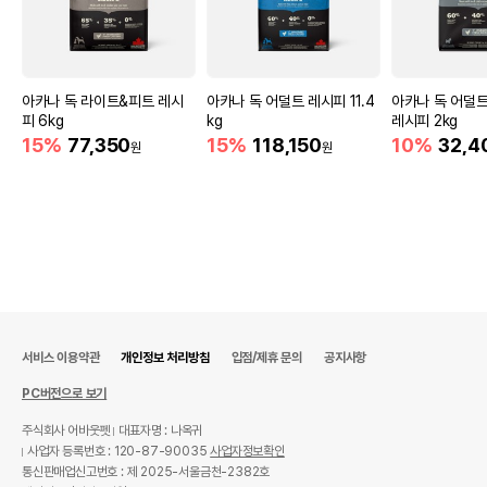
아카나 독 라이트&피트 레시
아카나 독 어덜트 레시피 11.4
아카나 독 어덜
피 6kg
kg
레시피 2kg
15%
77,350
15%
118,150
10%
32,4
원
원
서비스 이용약관
개인정보 처리방침
입점/제휴 문의
공지사항
PC버전으로 보기
주식회사 어바웃펫
대표자명 : 나옥귀
사업자 등록번호 : 120-87-90035
사업자정보확인
통신판매업신고번호 : 제 2025-서울금천-2382호