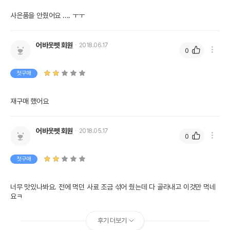
사은품을 안줬어요 .... ㅜㅜ
어바웃펫 회원
2018.06.17
0
첫구매
재구매 했어요
어바웃펫 회원
2018.05.17
0
첫구매
너무 맛있나봐요. 전에 먹던 사료 조금 섞어 줬는데 다 골라내고 이것만 먹네
요ㅋ
후기 더보기