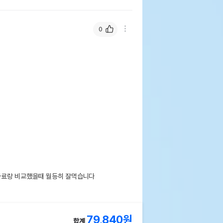
0
료랑 비교했을때 월등히 잘먹습니다

79,840
원
합계