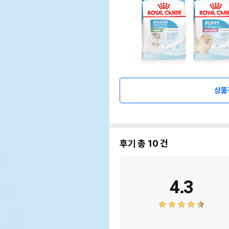
상품
후기 총
10
건
4.3