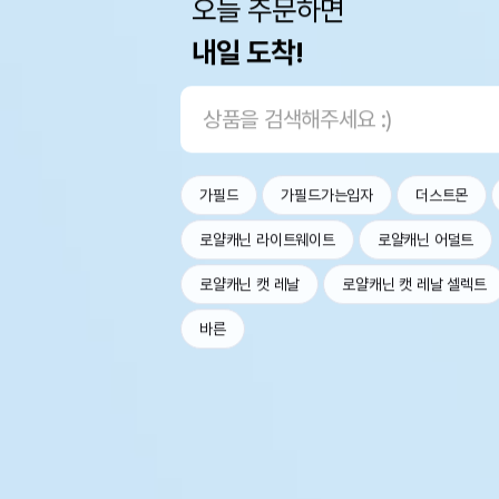
오늘 주문하면
내일 도착!
가필드
가필드가는입자
더스트몬
로얄캐닌 라이트웨이트
로얄캐닌 어덜트
로얄캐닌 캣 레날
로얄캐닌 캣 레날 셀렉트
바른