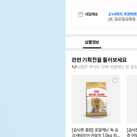
내일배송
21시까지 주문하면
(토, 일요일/공휴일 
상품정보
관련 기획전을 둘러보세요
🐶소형견 무더위 극복! 로얄캐닌 캔 증
[습식캔 증정] 로얄캐닌 독 요
[습식
크셔테리어 어덜트 1.5kg 피모
츄 어