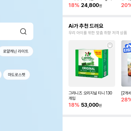
관리
18%
24,800
20
원
Ai가 추천 드려요
우리 아이를 위한 맞춤 취향 저격 상품
로얄캐닌 라이트
마도로스펫
그리니즈 오리지널 티니 130
[2개
개입
28
18%
53,000
원