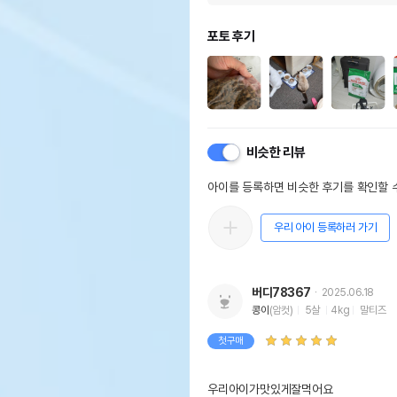
포토 후기
비슷한 리뷰
아이를 등록하면 비슷한 후기를 확인할 수
우리 아이 등록하러 가기
버디78367
2025.06.18
콩이
(암컷)
5살
4kg
말티즈
첫구매
우리아이가맛있게잘먹어요