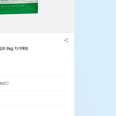
덜트 8kg 치석예방
세요!