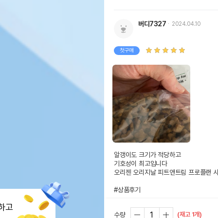
버디7327
2024.04.10
첫구매
알갱이도 크기가 적당하고

기호성이 최고입니다

오리젠 오리지날 피트앤트림 프로플랜 사
#상품후기
하고
(재고 1개)
수량
♡샤샤♡
2023.01.21