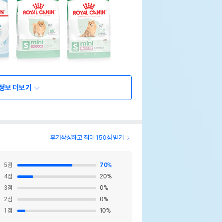
정보 더보기
후기작성하고 최대 150점 받기
5
점
70
%
4
점
20
%
3
점
0
%
2
점
0
%
1
점
10
%