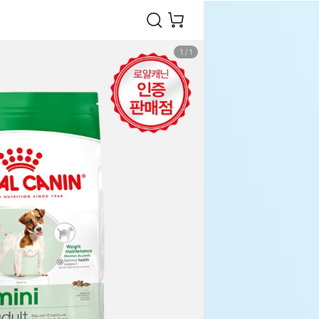
1
/
1