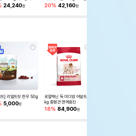
%
24,240
20%
42,160
20%
39,040
원
원
원
세트] 리얼트릿 한우 50g
로얄캐닌 독 미디엄 어덜트 10
오리젠 독 스몰브리드 4
kg 중형견 면역증진
%
5,000
15%
75,400
원
원
18%
84,900
원