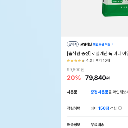
강아지
로얄캐닌
브랜드관 이동
[습식캔 증정] 로얄캐닌 독 미니 어
4.3
후기 10개
99,800원
20%
79,840
원
사은품
증정 사은품
을 확인해보
적립혜택
최대
150점
적립
배송정보
무료배송