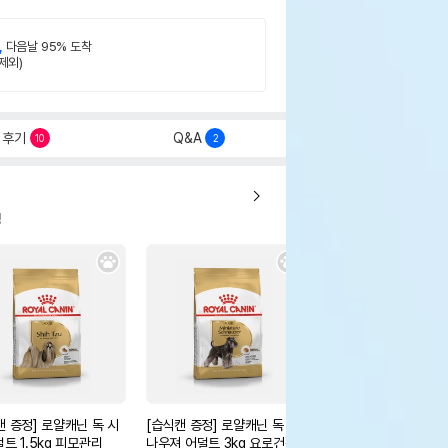
,
다음날 95% 도착
제외)
후기
Q&A
10
2
정
캔 증정] 로얄캐닌 독 시
[습식캔 증정] 로얄캐닌 독 슈
[습식캔 증정] 로얄캐닌
덜트 1.5kg 피모관리
나우져 어덜트 3kg 요로건강
스스몰 어덜트 3kg 