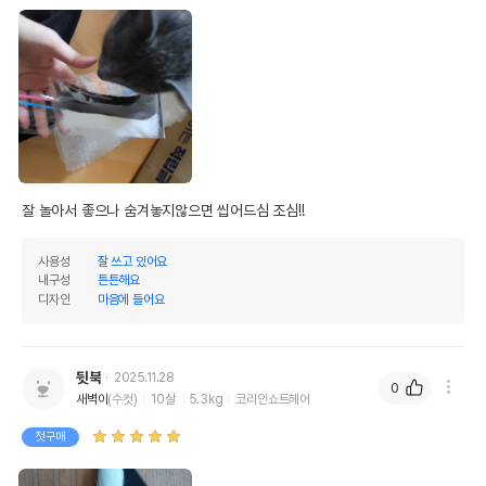
잘 놀아서 좋으나 숨겨놓지않으면 씹어드심 조심!!
사용성
잘 쓰고 있어요
내구성
튼튼해요
디자인
마음에 들어요
상품 필수 정보
뒷북
2025.11.28
0
품명 및 모델명
펫모닝 오뎅꼬치 PMC-169
새벽이
(수컷)
10살
5.3kg
코리안쇼트헤어
첫구매
법에 의한 인증,허가 등을
상세페이지 참조
받았음을 확인할수 있는
경우 그에 대한 사항