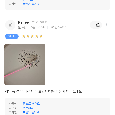
디자인
마음에 들어요
Renée
2025.08.22
0
벨
(수컷)
5살
6.5kg
코리안쇼트헤어
첫구매
리얼 동물털이라선지 이 오뎅꼬치를 젤 잘 가지고 노네요
사용성
잘 쓰고 있어요
내구성
튼튼해요
디자인
마음에 들어요