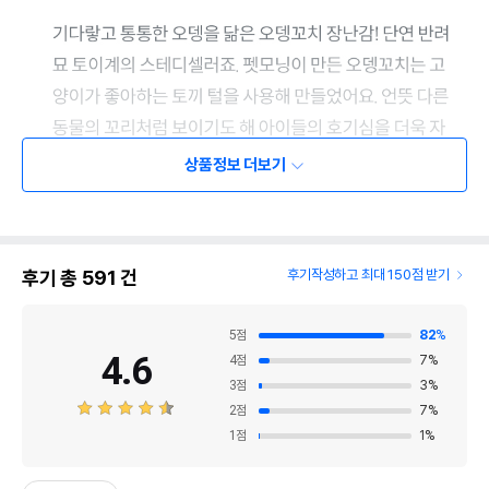
상품정보 더보기
후기 총
591
건
후기작성하고 최대 150점 받기
5
점
82
%
4.6
4
점
7
%
3
점
3
%
2
점
7
%
1
점
1
%