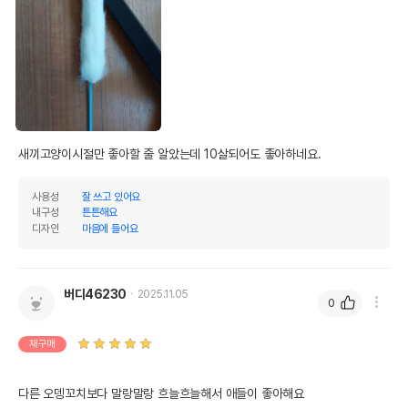
제조국 또는 원산지
대한민국
제조자,수입품의 경우
펫모닝//해당없음
수입자를 함께 표기
AS책임자와 전화번호
어바웃펫//1644-9601
또는 소비자상담 관련
전화번호
새끼고양이시절만 좋아할 줄 알았는데 10살되어도 좋아하네요. 
유통기한이 최소 2026.12.07이거나 그
이후인 상품이 출고됩니다.
유통기한
사용성
잘 쓰고 있어요
단, 상품명에 유통기한 명시된 경우, 해당
내구성
튼튼해요
유통기한을 따릅니다.
디자인
마음에 들어요
버디46230
2025.11.05
0
재구매
다른 오뎅꼬치보다 말랑말랑 흐늘흐늘해서 애들이 좋아해요