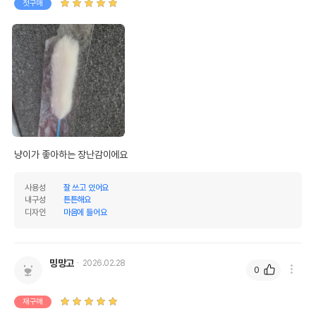
첫구매
냥이가 좋아하는 장난감이에요
사용성
잘 쓰고 있어요
내구성
튼튼해요
디자인
마음에 들어요
밍망고
2026.02.28
0
재구매