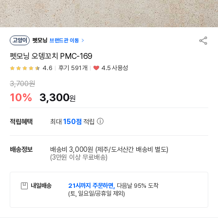
고양이
펫모닝
브랜드관 이동
펫모닝 오뎅꼬치 PMC-169
4.6
후기 591개
4.5 사용성
3,700원
10%
3,300
원
적립혜택
최대
150점
적립
배송정보
배송비 3,000원
(제주/도서산간 배송비 별도)
(3만원 이상 무료배송)
내일배송
21시까지 주문하면,
다음날 95% 도착
(토, 일요일/공휴일 제외)