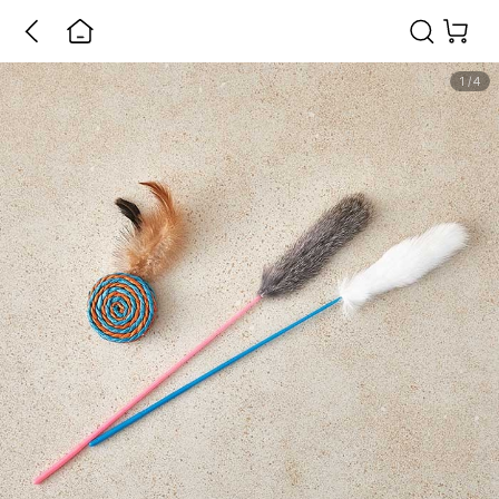
1
/
4