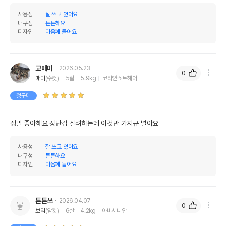
사용성
잘 쓰고 있어요
내구성
튼튼해요
디자인
마음에 들어요
고매미
2026.05.23
0
매미
(수컷)
5살
5.9kg
코리안쇼트헤어
첫구매
정말 좋아해요 장난감 질려하는데 이것만 가지규 널아요
사용성
잘 쓰고 있어요
내구성
튼튼해요
디자인
마음에 들어요
튼튼쓰
2026.04.07
0
보리
(암컷)
6살
4.2kg
아비시니안