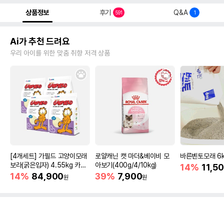
상품정보
후기
Q&A
591
1
Ai가 추천 드려요
우리 아이를 위한 맞춤 취향 저격 상품
[4개세트] 가필드 고양이모래
로얄캐닌 캣 마더&베이비 모
바른벤토모래 6
보라(굵은입자) 4.55kg 카사
아보기(400g/4/10kg)
14%
11,5
바모래
14%
84,900
39%
7,900
원
원