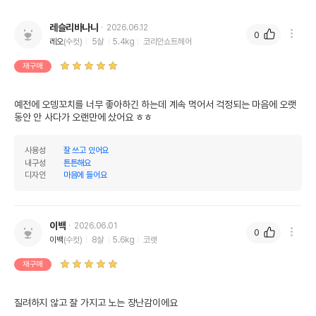
레슬리바나나
2026.06.12
0
레오
(수컷)
5살
5.4kg
코리안쇼트헤어
재구매
예전에 오뎅꼬치를 너무 좋아하긴 하는데 계속 먹어서 걱정되는 마음에 오랫
동안 안 사다가 오랜만에 샀어요 ㅎㅎ
사용성
잘 쓰고 있어요
내구성
튼튼해요
디자인
마음에 들어요
이백
2026.06.01
0
이백
(수컷)
8살
5.6kg
코랫
재구매
질려하지 않고 잘 가지고 노는 장난감이에요