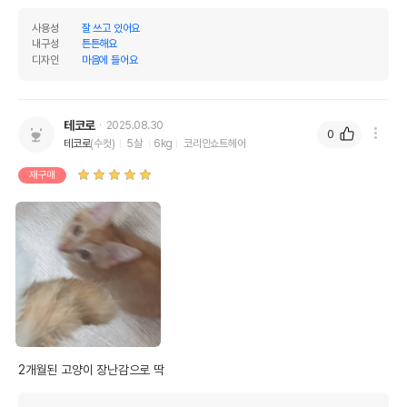
사용성
잘 쓰고 있어요
내구성
튼튼해요
디자인
마음에 들어요
테코로
2025.08.30
0
테코로
(수컷)
5살
6kg
코리안쇼트헤어
재구매
2개월된 고양이 장난감으로 딱