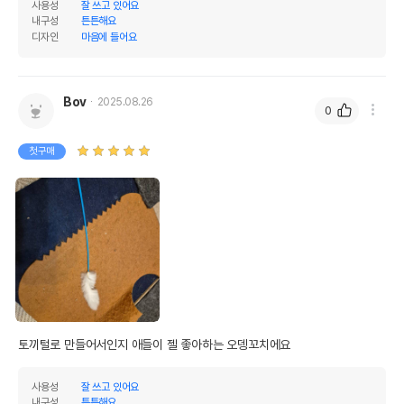
사용성
잘 쓰고 있어요
내구성
튼튼해요
디자인
마음에 들어요
Bov
2025.08.26
0
첫구매
토끼털로 만들어서인지 애들이 젤 좋아하는 오뎅꼬치에요
사용성
잘 쓰고 있어요
내구성
튼튼해요