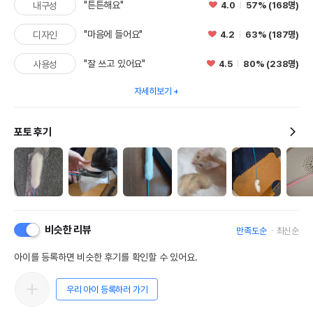
"튼튼해요"
4.0
57% (168명)
내구성
"마음에 들어요"
4.2
63% (187명)
디자인
"잘 쓰고 있어요"
4.5
80% (238명)
사용성
자세히보기
포토 후기
비슷한 리뷰
만족도순
최신순
아이를 등록하면 비슷한 후기를 확인할 수 있어요.
우리 아이 등록하러 가기