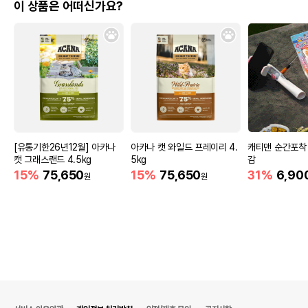
이 상품은 어떠신가요?
[유통기한26년12월] 아카나
아카나 캣 와일드 프레이리 4.
캐티맨 순간포착
캣 그래스랜드 4.5kg
5kg
감
15%
75,650
15%
75,650
31%
6,90
원
원