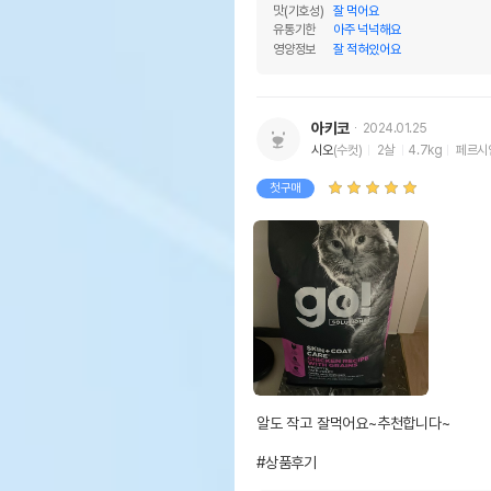
맛(기호성)
잘 먹어요
유통기한
아주 넉넉해요
영양정보
잘 적혀있어요
아키코
2024.01.25
시오
(수컷)
2살
4.7kg
페르시
첫구매
알도 작고 잘먹어요~추천합니다~

#상품후기