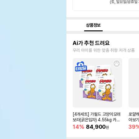
(토, 일요일/공휴일 
상품정보
Ai가 추천 드려요
우리 아이를 위한 맞춤 취향 저격 상품
[4개세트] 가필드 고양이모래
로얄캐
보라(굵은입자) 4.55kg 카사
아보기(
바모래
14%
84,900
39
원