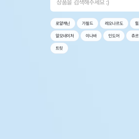
로얄캐닌
가필드
레오나르도
힐
알모네이처
이나바
인도어
츄르
트릿