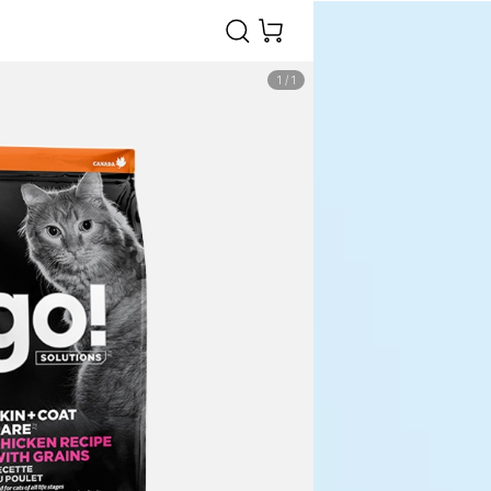
1
/
1