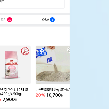
제외)
후기
Q&A
29
5
닌 캣 마더&베이비 모
바른벤토모래 6kg 모아보기
로얄캐닌 캣 인도어 4k
400g/4/10kg)
새 감소
20%
10,700
원
%
7,900
16%
55,000
원
원