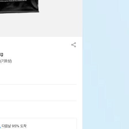
kg
맛(기호성)
,
다음날 95% 도착