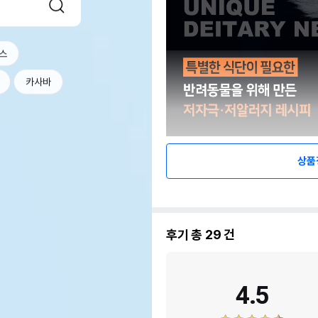
스
카사바
상품
후기 총
29
건
4.5