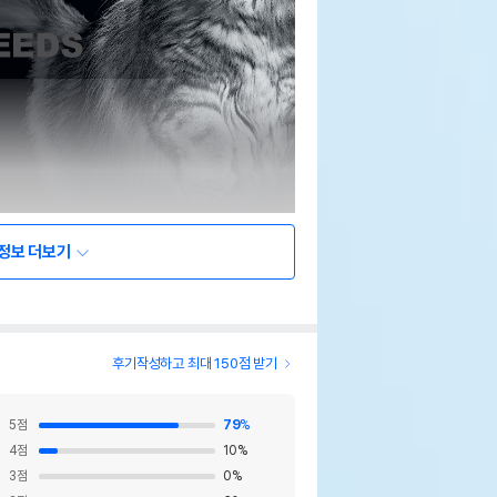
정보 더보기
후기작성하고 최대 150점 받기
5
점
79
%
4
점
10
%
3
점
0
%