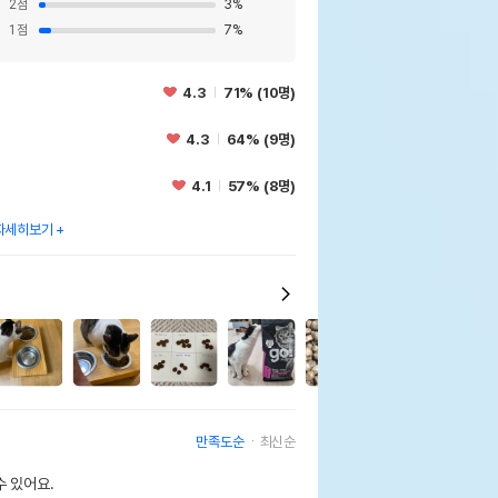
2
점
3
%
1
점
7
%
4.3
71% (10명)
4.3
64% (9명)
4.1
57% (8명)
자세히보기
2
만족도순
최신순
 있어요.