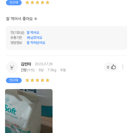
첫구매
잘 먹어서 좋아요 ㅎ
맛(기호성)
잘 먹어요
유통기한
꽤 남았어요
영양정보
잘 적혀있어요
김만자
2023.07.26
0
간장
(수컷)
8살
7.5kg
푸들
첫구매