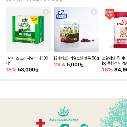
그리니즈 오리지널 티니 130
[2개세트] 리얼트릿 한우 50g
로얄캐닌 독 미디
개입
kg 중형견 면역
28%
5,000
원
18%
53,000
18%
84,9
원