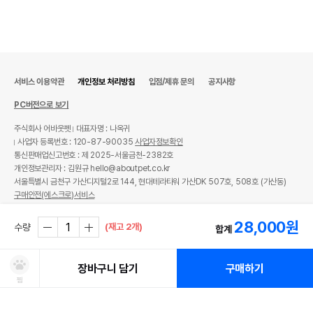
서비스 이용약관
개인정보 처리방침
입점/제휴 문의
공지사항
PC버전으로 보기
주식회사 어바웃펫
대표자명 : 나옥귀
사업자 등록번호 : 120-87-90035
사업자정보확인
통신판매업신고번호 : 제 2025-서울금천-2382호
개인정보관리자 : 김원규 hello@aboutpet.co.kr
서울특별시 금천구 가산디지털2로 144, 현대테라타워 가산DK 507호, 508호 (가산동)
구매안전(에스크로)서비스
© copyright (c) www.aboutpet.co.kr all rights reserved.
28,000
원
(재고 2개)
수량
합계
장바구니 담기
구매하기
찜