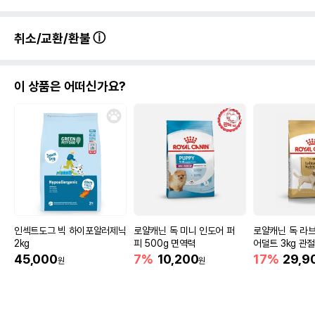
취소/교환/환불
이 상품은 어떠신가요?
인섹트도그 빅 하이포알러제닉
로얄캐닌 독 미니 인도어 퍼
로얄캐닌 독 라
2kg
피 500g 면역력
어덜트 3kg 관
45,000
7%
10,200
17%
29,9
원
원