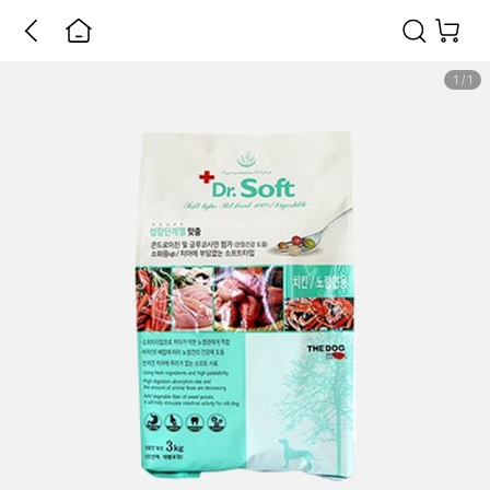
1
/
1