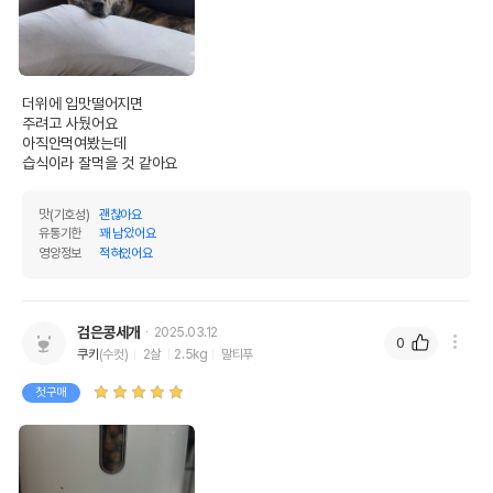
더위에 입맛떨어지면

주려고 사뒀어요

아직안먹여봤는데

습식이라 잘먹을 것 같아요
맛(기호성)
괜찮아요
유통기한
꽤 남았어요
영양정보
적혀있어요
검은콩세개
2025.03.12
0
쿠키
(수컷)
2살
2.5kg
말티푸
첫구매