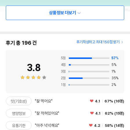
상품정보 더보기
후기 총
196
건
후기작성하고 최대 150점 받기
5
점
57
%
3.8
4
점
5
%
3
점
1
%
2
점
35
%
1
점
2
%
"잘 먹어요"
4.1
67% (16명)
맛(기호성)
"잘 적혀있어요"
4.1
62% (15명)
영양정보
"아주 넉넉해요"
4.2
58% (14명)
유통기한