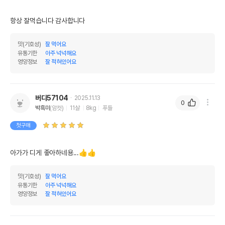
항상 잘먹습니다 감사합니다
맛(기호성)
잘 먹어요
유통기한
아주 넉넉해요
영양정보
잘 적혀있어요
버디57104
2025.11.13
0
박흑미
(암컷)
11살
8kg
푸들
첫구매
아가가 디게 좋아하네용...👍👍
맛(기호성)
잘 먹어요
유통기한
아주 넉넉해요
영양정보
잘 적혀있어요