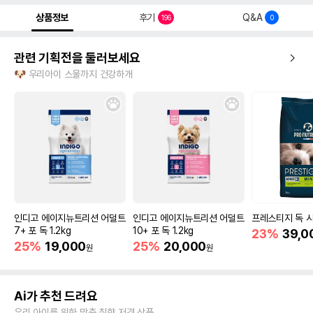
상품정보
후기
Q&A
196
0
관련 기획전을 둘러보세요
🐶 우리아이 스물까지 건강하개
인디고 에이지뉴트리션 어덜트
인디고 에이지뉴트리션 어덜트
프레스티지 독 시
7+ 포 독 1.2kg
10+ 포 독 1.2kg
23%
39,0
25%
19,000
25%
20,000
원
원
Ai가 추천 드려요
우리 아이를 위한 맞춤 취향 저격 상품