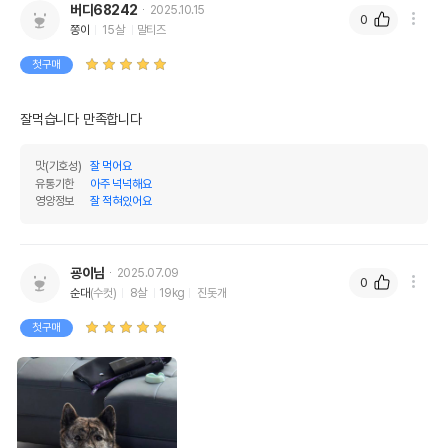
버디68242
2025.10.15
0
쫑이
15살
말티즈
첫구매
잘먹습니다 만족합니다
맛(기호성)
잘 먹어요
유통기한
아주 넉넉해요
영양정보
잘 적혀있어요
굥이님
2025.07.09
0
순대
(수컷)
8살
19kg
진돗개
첫구매