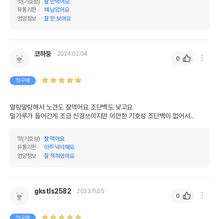
맛(기호성)
잘 안먹어요
유통기한
꽤 남았어요
영양정보
잘 안 보여요
코하둥
2024.02.04
0
첫구매
말랑말랑해서 노견도 잘먹어요 조단백도 낮고요

밀가루가 들어간게 조금 신경쓰이지만 이만한 기호성 조단백이 없어서..
맛(기호성)
잘 먹어요
유통기한
아주 넉넉해요
영양정보
잘 적혀있어요
gkstls2582
2023.11.05
0
첫구매