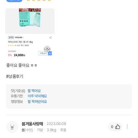
좋아요 좋아요 ㅎㅎ 

#상품후기
맛(기호성)
잘 먹어요
유통기한
아주 넉넉해요
영양정보
잘 적혀있어요
봄겨울사랑해
2023.08.08
0
봄
(수컷)
11살
3.8kg
푸들