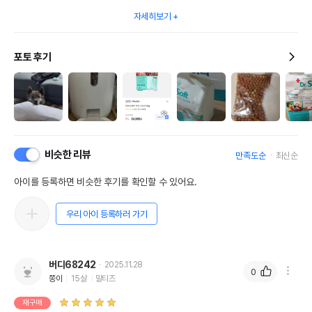
자세히보기
포토 후기
비슷한 리뷰
만족도순
최신순
아이를 등록하면 비슷한 후기를 확인할 수 있어요.
우리 아이 등록하러 가기
버디68242
2025.11.28
0
쫑이
15살
말티즈
재구매