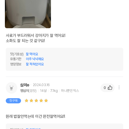
사료가 부드러워서 강아지가 잘 먹어요!

소화도 잘 되는 것 같구요!
맛(기호성)
잘 먹어요
유통기한
아주 넉넉해요
영양정보
잘 적혀있어요
심이o
2024.03.16
0
영심이
(암컷)
14살
7.1kg
하나뿐인 믹스
첫구매
원래 밥잘안먹는데 이건 완전잘먹어요!!