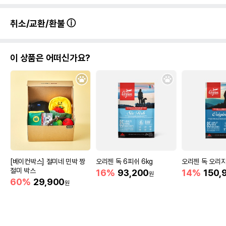
어바웃펫//1644-9601
또는 소비자상담 관련
전화번호
취소/교환/환불
유통기한이 최소 2026.12.05이거나 그
이후인 상품이 출고됩니다.
유통기한
단, 상품명에 유통기한 명시된 경우, 해당
이 상품은 어떠신가요?
유통기한을 따릅니다.
[베이컨박스] 절미네 민박 짱
오리젠 독 6피쉬 6kg
오리젠 독 오리지널
절미 박스
16%
93,200
14%
150,
원
60%
29,900
원