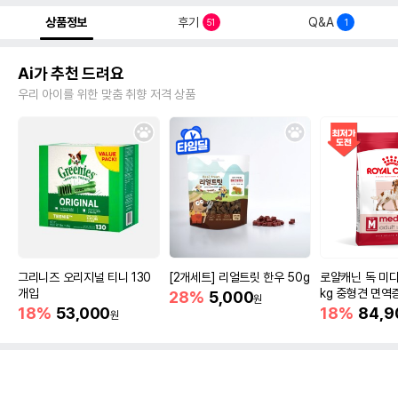
상품정보
후기
Q&A
51
1
Ai가 추천 드려요
우리 아이를 위한 맞춤 취향 저격 상품
그리니즈 오리지널 티니 130
[2개세트] 리얼트릿 한우 50g
로얄캐닌 독 미디
개입
kg 중형견 면역
28%
5,000
원
18%
53,000
18%
84,9
원