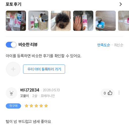
포토 후기
2
비슷한 리뷰
만족도순
최신순
아이를 등록하면 비슷한 후기를 확인할 수 있어요.
우리 아이 등록하러 가기
버디72834
2026.05.13
0
꼬물이
2살
포메라니안
첫구매
털이 넘 부드럽고 냄새 좋아요