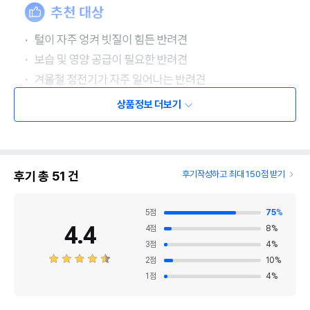
상품정보 더보기
후기 총
51
건
후기작성하고 최대 150점 받기
5
점
75
%
4.4
4
점
8
%
3
점
4
%
2
점
10
%
1
점
4
%