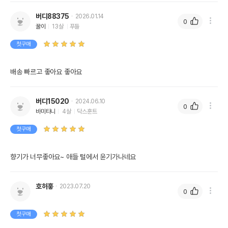
버디88375
2026.01.14
0
꿀이
13살
푸들
첫구매
배송 빠르고 좋아요 좋아요
버디15020
2024.06.10
0
바미타니
4살
닥스훈트
첫구매
향기가 너무좋아요~ 애들 털에서 윤기가나네요
호허훟
2023.07.20
0
첫구매