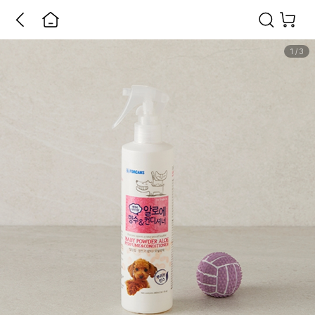
1
/
3