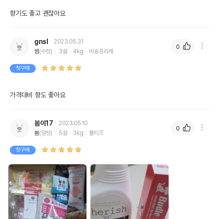
향기도 좋고 괜찮아요
gnsl
2023.05.31
0
썸
(수컷)
3살
4kg
비숑프리제
첫구매
가격대비 향도 좋아요
봄이17
2023.05.10
0
봄
(암컷)
5살
3kg
몰티즈
첫구매