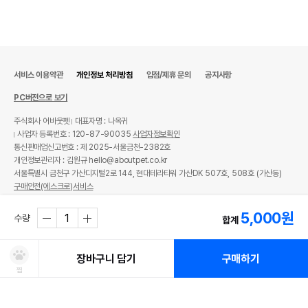
서비스 이용약관
개인정보 처리방침
입점/제휴 문의
공지사항
PC버전으로 보기
주식회사 어바웃펫
대표자명 : 나옥귀
사업자 등록번호 : 120-87-90035
사업자정보확인
통신판매업신고번호 : 제 2025-서울금천-2382호
개인정보관리자 : 김원규 hello@aboutpet.co.kr
서울특별시 금천구 가산디지털2로 144, 현대테라타워 가산DK 507호, 508호 (가산동)
구매안전(에스크로)서비스
© copyright (c) www.aboutpet.co.kr all rights reserved.
5,000
원
수량
합계
장바구니 담기
구매하기
찜
처방사료 주문 시 확인해주세요!
쿠폰보기
적립혜택
취소/ 교환/ 환불
유통기한 임박 상품
최저가 도전 상품
AI검색
AI검색