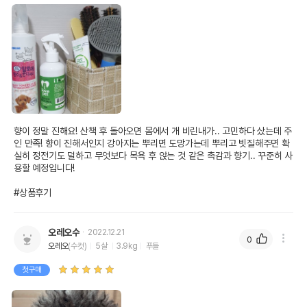
향이 정말 진해요! 산책 후 돌아오면 몸에서 개 비린내가.. 고민하다 샀는데 주
인 만족! 향이 진해서인지 강아지는 뿌리면 도망가는데 뿌리고 빗질해주면 확
실히 정전기도 덜하고 무엇보다 목욕 후 앉는 것 같은 촉감과 향기.. 꾸준히 사
용할 예정입니다!

#상품후기
오레오수
2022.12.21
0
오레오
(수컷)
5살
3.9kg
푸들
첫구매