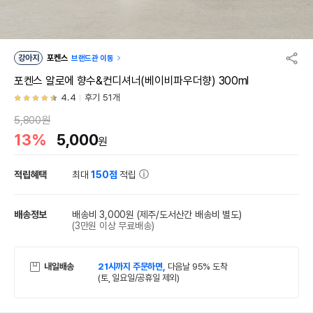
강아지
포켄스
브랜드관 이동
포켄스 알로에 향수&컨디셔너(베이비파우더향) 300ml
4.4
후기 51개
5,800원
13%
5,000
원
적립혜택
최대
150점
적립
배송정보
배송비 3,000원
(제주/도서산간 배송비 별도)
(3만원 이상 무료배송)
내일배송
21시까지 주문하면,
다음날 95% 도착
(토, 일요일/공휴일 제외)