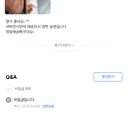
향이 좋네요~^^

새벽한시반에 배송와서 깜짝 놀랬습니다

정말배송빠르네요~
후기 더보기
상품 필수 정보
포켄스 알로에 향수&컨디셔너
품명 및 모델명
(베이비파우더향) 300ml
Q&A
문의하기
법에 의한 인증,허가 등을
상세페이지 참조
받았음을 확인할수 있는
비밀글 제외
경우 그에 대한 사항
비밀글입니다.
제조국 또는 원산지
대한민국
빡이
2017.03.06
답변완료
제조자,수입품의 경우
(주)포켄스//로하스
수입자를 함께 표기
AS책임자와 전화번호