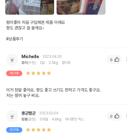
평이좋아 처음 구입해본 제품 이예요

향도 괜찮고 잘 쓸께요~

#상품후기
Michelle
2023.04.26
0
츄이
(수컷)
2살
3.5kg
말티푸
재구매
이거 정말 좋아요. 향도 좋고 쓰기도 편히고 가격도 좋구요. 

저는 쟁여 놓구 써요. 
몽군찡군
2023.02.04
0
빙봉
(암컷)
5개월
4.8kg
하나뿐인 믹스
첫구매