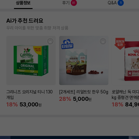
상품정보
후기
Q&A
81
11
Ai가 추천 드려요
우리 아이를 위한 맞춤 취향 저격 상품
그리니즈 오리지널 티니 130
[2개세트] 리얼트릿 한우 50g
로얄캐닌 독 미디
개입
kg 중형견 면역
28%
5,000
원
18%
53,000
18%
84,9
원