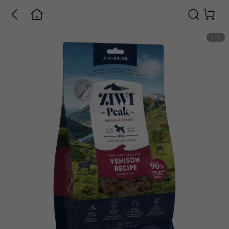
1
/
4