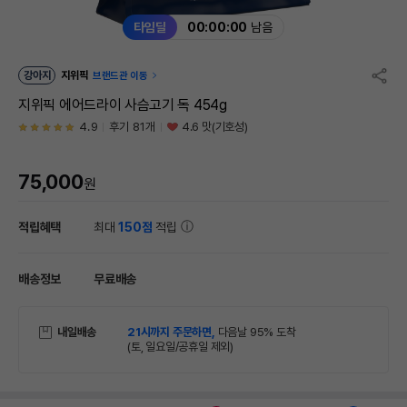
타임딜
00:00:00
남음
강아지
지위픽
브랜드관 이동
지위픽 에어드라이 사슴고기 독 454g
4.9
후기 81개
4.6 맛(기호성)
75,000
원
적립혜택
최대
150점
적립
배송정보
무료배송
내일배송
21시까지 주문하면,
다음날 95% 도착
(토, 일요일/공휴일 제외)