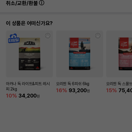
취소/교환/환불
이 상품은 어떠신가요?
아카나 독 라이트&피트 레시
오리젠 독 6피쉬 6kg
오리젠 독 스몰브
피 2kg
16%
93,200
15%
75,4
원
10%
34,200
원