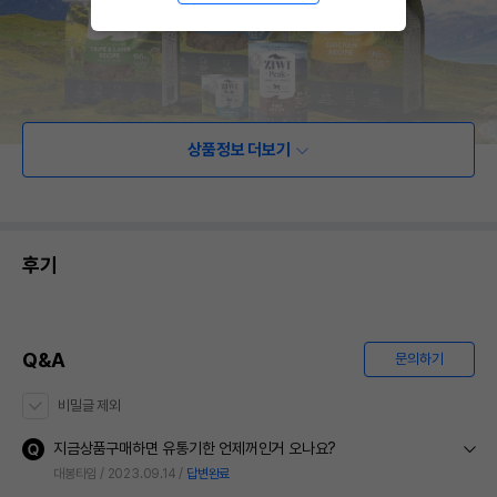
상품정보 더보기
후기
Q&A
문의하기
비밀글 제외
지금상품구매하면 유통기한 언제꺼인거 오나요?
대봉타임
2023.09.14
답변완료