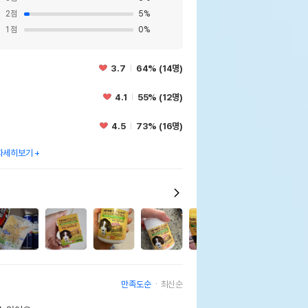
2
점
5
%
1
점
0
%
부들 에코랜드 이어 클리닝 패드
3.7
64% (14명)
4.1
55% (12명)
페이지 참조
4.5
73% (16명)
민국
자세히보기
cean//해당사항없음
웃펫//1644-9601
7
기한이 최소 2026.12.03이거나 그 이후인
이 출고됩니다.
 상품명에 유통기한 명시된 경우, 해당
기한을 따릅니다.
만족도순
최신순