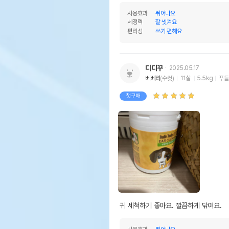
사용효과
뛰어나요
세정력
잘 씻겨요
편리성
쓰기 편해요
디디꾸
2025.05.17
베베리
(수컷)
11살
5.5kg
푸들
첫구매
귀 세척하기 좋아요. 깔끔하게 닦여요.