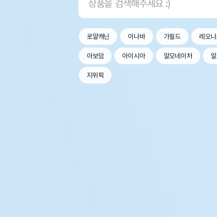
로얄캐닌
이나바
가필드
레오나
아보덤
아이시아
알모네이처
알
지위픽