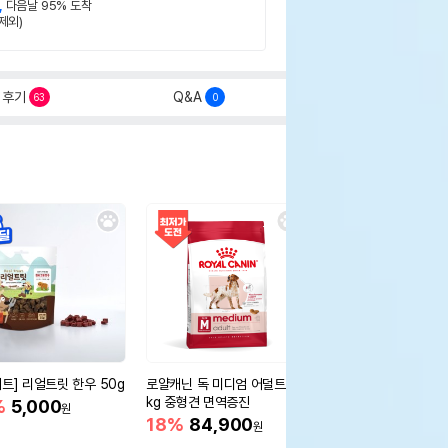
,
다음날 95% 도착
제외)
후기
Q&A
63
0
세트] 리얼트릿 한우 50g
로얄캐닌 독 미디엄 어덜트 10
오리젠 독 스몰브리드 4
kg 중형견 면역증진
%
5,000
15%
75,400
원
원
18%
84,900
원