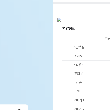
영양정보
제
조단백질
조지방
조섬유질
조회분
칼슘
인
오메가3
오메가6