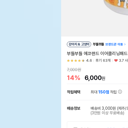
강아지 & 고양이
부들부들
브랜드관 이동
부들부들 에코랜드 이어클리닝패드
4.6
후기 63개
3.7 
7,000원
14%
6,000
원
적립혜택
최대
150점
적립
배송정보
배송비 3,000원
(제주/
(3만원 이상 무료배송)