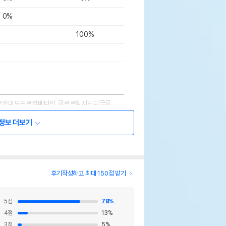
0%
100%
코카미도프로필베타인,클로르헥시딘디글루
트액,살리실산,정제수,폴리소르베이트20,부
정보 더보기
이콜,베타인,프로필렌글리콜,글리세린,조합
칠헥실글리세린,황금추출물,글리세릴카프릴
녹차엑스,로즈마리엑스,디나트륨이디티에이,
륨,페녹시에탄올,벤질알코올,디히드로아세
륨,국화꽃추출물,백지추출물,산자나무추출
피엑스,서양측백나무잎추출물,세신추출물,순
후기작성하고 최대 150점 받기
열매추출물,쐐기풀추출물,아보카도열매추
로에엑스,엘더열매추출물,천궁엑스,캐모마일
,한련초추출물,호두추출물,호호바씨추출물
5
점
78
%
4
점
13
%
드사에서 제공한 정보로 모든 책임은 브랜드사에 있습니다.
3
점
5
%
해당 정보는 브랜드사 사정에 의해 일부 변경될 수 있습니다.