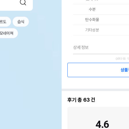
수분
탄수화물
르도
습식
기타성분
모네이쳐
상세 정보
에탄올,
코,네이
상품
틸렌글라
향료,에
레이트,
원료구성
염화나트
트산나트
물,상백
후기 총
63
건
비기나무
출물,알
잎추출물
4.6
* 브랜
* 