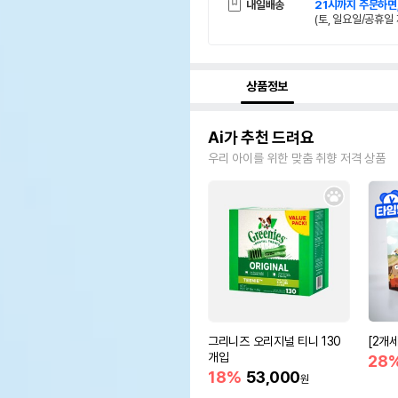
내일배송
21시까지 주문하면
(토, 일요일/공휴일 
상품정보
Ai가 추천 드려요
우리 아이를 위한 맞춤 취향 저격 상품
그리니즈 오리지널 티니 130
[2개
개입
28
18%
53,000
원