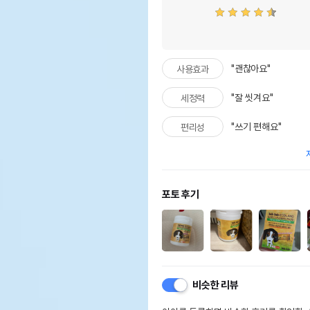
상품 필수 정보
품명 및 모델명
부들
"괜찮아요"
사용효과
법에 의한 인증,허가 등을
"잘 씻겨요"
세정력
상세
받았음을 확인할수 있는 경우
그에 대한 사항
"쓰기 편해요"
편리성
제조국 또는 원산지
대한
제조자,수입품의 경우
Lo
수입자를 함께 표기
포토 후기
AS책임자와 전화번호 또는
어바
소비자상담 관련 전화번호
유통
상품
유통기한
단,
유통
비슷한 리뷰