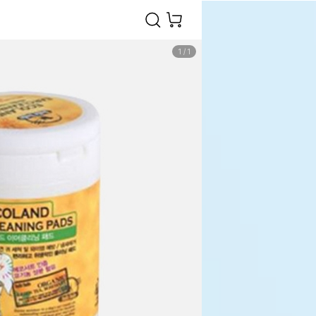
1
/
1