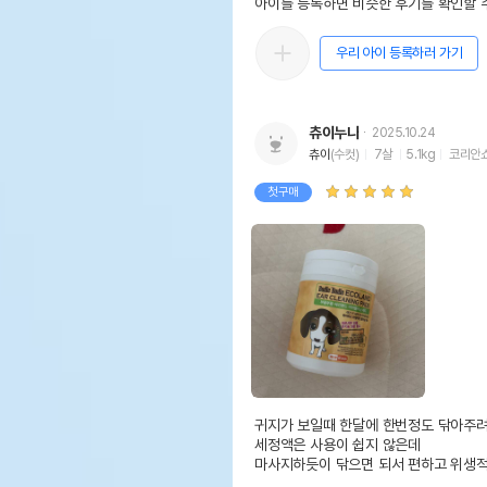
아이를 등록하면 비슷한 후기를 확인할 수
우리 아이 등록하러 가기
츄이누나
2025.10.24
츄이
(수컷)
7살
5.1kg
코리안
첫구매
귀지가 보일때 한달에 한번정도 닦아주려
세정액은 사용이 쉽지 않은데 

마사지하듯이 닦으면 되서 편하고 위생