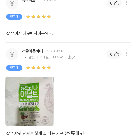
딱지나르
2023.08.05
0
첫구매
잘 먹어서 재구매하려구요 ~!
가을여름까미
2023.06.13
0
모카
(암컷)
11개월
13.5kg
진돗개
첫구매
상품 필수 정보
품명 및 모델명
뉴트리나 어덜트 닭고기 2.1kg
법에 의한 인증,허가 등을
상세페이지 참조
받았음을 확인할수 있는
경우 그에 대한 사항
제조국 또는 원산지
대한민국
제조자,수입품의 경우
잘먹어요! 진짜 이렇게 잘 먹는 사료 첨인듯해요!!

CARGIL//해당사항없음