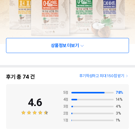
상품정보 더보기
후기 총
74
건
후기작성하고 최대 150점 받기
5
점
78
%
4.6
4
점
14
%
3
점
4
%
2
점
3
%
1
점
1
%