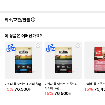
취소/교환/환불
이 상품은 어떠신가요?
아카나 독 어덜트 레시피 6kg
아카나 독 어덜트 스몰브리드
오리젠 독 스몰브
레시피 6kg
15%
76,500
15%
75,4
원
15%
76,500
원