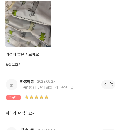
가성비 좋은 사료에요

#상품후기
따롱따롱
2023.09.27
0
다롱
(암컷)
2살
8kg
하나뿐인 믹스
재구매
아이가 잘 먹어요~