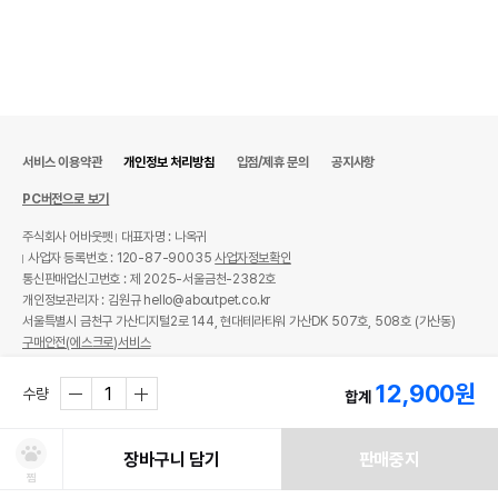
서비스 이용약관
개인정보 처리방침
입점/제휴 문의
공지사항
PC버전으로 보기
주식회사 어바웃펫
대표자명 : 나옥귀
사업자 등록번호 : 120-87-90035
사업자정보확인
통신판매업신고번호 : 제 2025-서울금천-2382호
개인정보관리자 : 김원규 hello@aboutpet.co.kr
서울특별시 금천구 가산디지털2로 144, 현대테라타워 가산DK 507호, 508호 (가산동)
구매안전(에스크로)서비스
© copyright (c) www.aboutpet.co.kr all rights reserved.
12,900
원
수량
합계
장바구니 담기
판매중지
찜