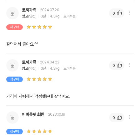
토끼가족
2024.07.20
0
망고
(암컷)
3살
4.3kg
토이푸들
재구매
잘먹어서 좋아요.^^
토끼가족
2024.04.22
0
망고
(암컷)
3살
4.3kg
토이푸들
첫구매
가격이 저렴해서 걱정했는데 잘먹어요.
어바웃펫 회원
2023.10.19
0
첫구매