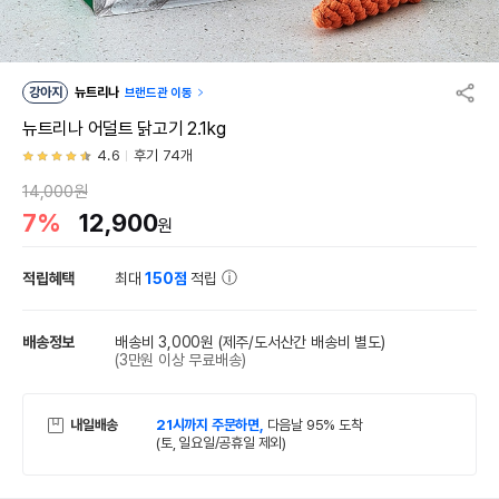
강아지
뉴트리나
브랜드관 이동
뉴트리나 어덜트 닭고기 2.1kg
4.6
후기 74개
14,000원
7%
12,900
원
적립혜택
최대
150점
적립
배송정보
배송비 3,000원
(제주/도서산간 배송비 별도)
(3만원 이상 무료배송)
내일배송
21시까지 주문하면,
다음날 95% 도착
(토, 일요일/공휴일 제외)