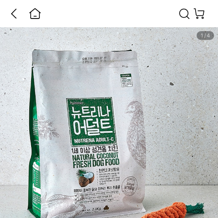
1
/
4