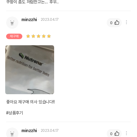
수입자를 함께 표기
쿠팡이 좀도 저렴한고는... 후우..
AS책임자와 전화번호
어바웃펫//1644-9601
또는 소비자상담 관련
minzzhi
2023.04.17
0
전화번호
유통기한이 최소 2026.12.05이거나 그
재구매
이후인 상품이 출고됩니다.
유통기한
단, 상품명에 유통기한 명시된 경우, 해당
유통기한을 따릅니다.
좋아요 재구매 의사 있습니다!!

#상품후기
minzzhi
2023.04.17
0