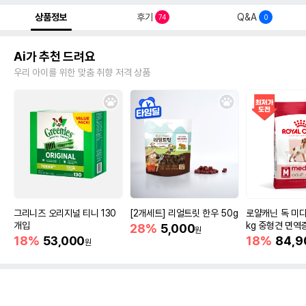
상품정보
후기
Q&A
74
0
Ai가 추천 드려요
우리 아이를 위한 맞춤 취향 저격 상품
그리니즈 오리지널 티니 130
[2개세트] 리얼트릿 한우 50g
로얄캐닌 독 미디
개입
kg 중형견 면역
28%
5,000
원
18%
53,000
18%
84,9
원