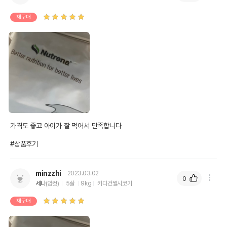
재구매
가격도 좋고 아이가 잘 먹어서 만족합니다 

#상품후기
minzzhi
2023.03.02
0
세나
(암컷)
5살
9kg
카디건웰시코기
재구매