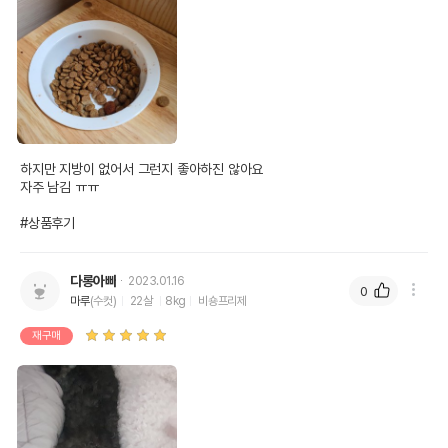
하지만 지방이 없어서 그런지 좋아하진 않아요 

자주 남김 ㅠㅠ

#상품후기
다롱아빠
2023.01.16
0
마루
(수컷)
22살
8kg
비숑프리제
재구매