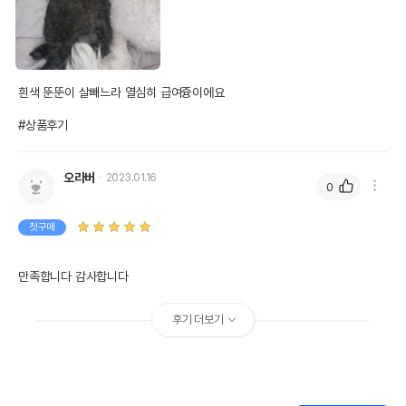
흰색 뚠뚠이 살빼느라 열심히 급여즁이에요 

#상품후기
오라버
2023.01.16
0
첫구매
만족합니다 감사합니다 
후기 더보기