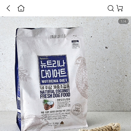
1
/
4