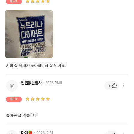
재구매
저희 집 막내가 좋아합니당 잘 먹어요!
상품 필수 정보
인권없는집사
2025.01.15
0
품명 및 모델명
뉴트리나 다이어트 2.1kg
법에 의한 인증,허가 등을
재구매
상세페이지 참조
받았음을 확인할수 있는
경우 그에 대한 사항
좋아용 잘 먹습니다!!
제조국 또는 원산지
대한민국
제조자,수입품의 경우
CARGIL//해당사항없음
다애🍓
2023.12.31