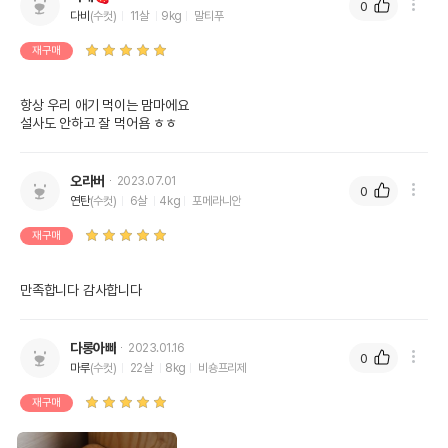
수입자를 함께 표기
0
다비
(수컷)
11살
9kg
말티푸
AS책임자와 전화번호
재구매
어바웃펫//1644-9601
또는 소비자상담 관련
전화번호
항상 우리 애기 먹이는 맘마에요

유통기한이 최소 2026.12.05이거나 그
설사도 안하고 잘 먹어욤 ㅎㅎ
이후인 상품이 출고됩니다.
유통기한
단, 상품명에 유통기한 명시된 경우, 해당
유통기한을 따릅니다.
오라버
2023.07.01
0
연탄
(수컷)
6살
4kg
포메라니안
재구매
만족합니다 감사합니다
다롱아빠
2023.01.16
0
마루
(수컷)
22살
8kg
비숑프리제
재구매