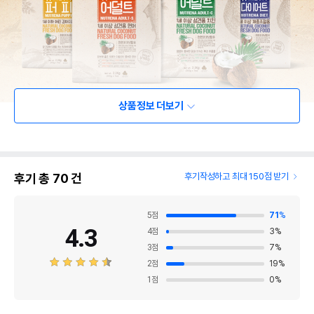
상품정보 더보기
후기 총
70
건
후기작성하고 최대 150점 받기
5
점
71
%
4.3
4
점
3
%
3
점
7
%
2
점
19
%
1
점
0
%