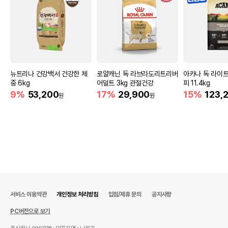
뉴트리나 건강백서 건강한 체
로얄캐닌 독 라브라도리트리버
아카나 독 라이
중 6kg
어덜트 3kg 관절건강
피 11.4kg
9%
53,200
17%
29,900
15%
123,
원
원
서비스 이용약관
개인정보 처리방침
입점/제휴 문의
공지사항
PC버전으로 보기