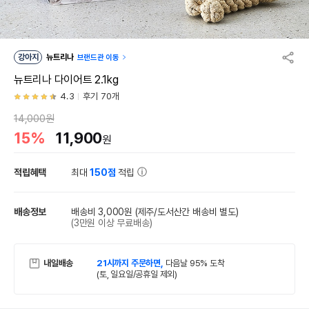
강아지
뉴트리나
브랜드관 이동
뉴트리나 다이어트 2.1kg
4.3
후기 70개
14,000원
15%
11,900
원
적립혜택
최대
150점
적립
배송정보
배송비 3,000원
(제주/도서산간 배송비 별도)
(3만원 이상 무료배송)
내일배송
21시까지 주문하면,
다음날 95% 도착
(토, 일요일/공휴일 제외)