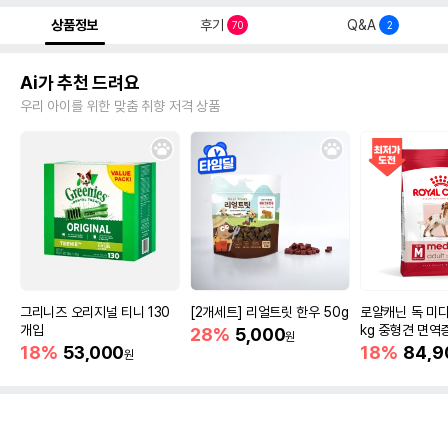
상품정보
후기
Q&A
70
2
Ai가 추천 드려요
우리 아이를 위한 맞춤 취향 저격 상품
그리니즈 오리지널 티니 130
[2개세트] 리얼트릿 한우 50g
로얄캐닌 독 미디
개입
kg 중형견 면역
28%
5,000
원
18%
53,000
18%
84,9
원