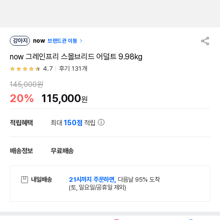
강아지
now
브랜드관 이동
now 그레인프리 스몰브리드 어덜트 9.98kg
4.7
후기 131개
145,000원
20%
115,000
원
적립혜택
최대
150점
적립
배송정보
무료배송
내일배송
21시까지 주문하면,
다음날 95% 도착
(토, 일요일/공휴일 제외)