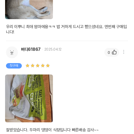
우리 이뿌니 최애 맘마에용ㅋㅋ 밥 거하게 드시고 뻗으셨네요. 엔번째 구매입
니다!
버디61867
2025.04.12
0
첫구매
잘받았습니다. 두마리 댕댕이 식량입니다 빠른배송 감사~~