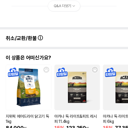
Q&A 더보기
상품 필수 정보
now 그레인프리 스몰브리드 어덜트
품명 및 모델명
9.98kg
법에 의한 인증,허가 등을
취소/교환/환불
상세페이지 참조
받았음을 확인할수 있는
경우 그에 대한 사항
제조국 또는 원산지
캐나다
이 상품은 어떠신가요?
제조자,수입품의 경우
Petcurean Pet Nutrition//이글벳
수입자를 함께 표기
AS책임자와 전화번호
어바웃펫//1644-9601
또는 소비자상담 관련
전화번호
유통기한이 최소 2026.12.06이거나 그
이후인 상품이 출고됩니다.
유통기한
단, 상품명에 유통기한 명시된 경우, 해당
지위픽 에어드라이 닭고기 독
아카나 독 라이트&피트 레시
아카나 독 라이
유통기한을 따릅니다.
1kg
피 11.4kg
피 6kg
84,000
15%
123,250
15%
77,3