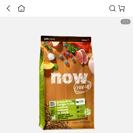
1
/
1