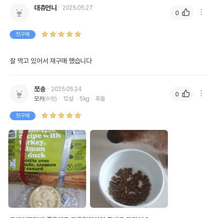
대츄언니
2025.05.27
0
첫구매
잘 먹고 있어서 재구매 했습니다
쪼송
2025.05.24
0
모카
(수컷)
12살
5kg
푸들
첫구매