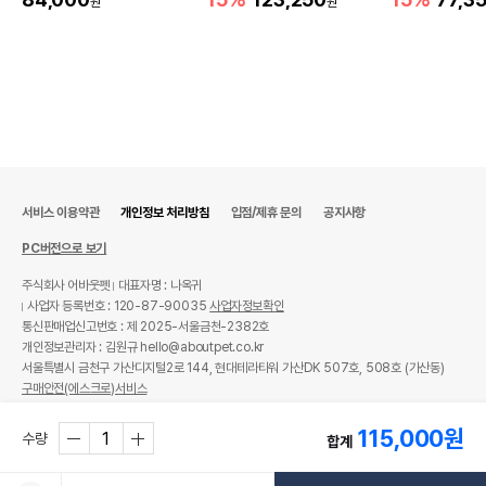
원
원
서비스 이용약관
개인정보 처리방침
입점/제휴 문의
공지사항
PC버전으로 보기
주식회사 어바웃펫
대표자명 : 나옥귀
사업자 등록번호 : 120-87-90035
사업자정보확인
통신판매업신고번호 : 제 2025-서울금천-2382호
개인정보관리자 : 김원규 hello@aboutpet.co.kr
서울특별시 금천구 가산디지털2로 144, 현대테라타워 가산DK 507호, 508호 (가산동)
구매안전(에스크로)서비스
© copyright (c) www.aboutpet.co.kr all rights reserved.
115,000
원
수량
합계