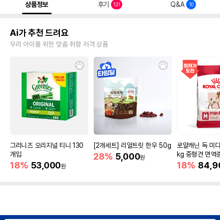
상품정보
후기
Q&A
131
10
Ai가 추천 드려요
우리 아이를 위한 맞춤 취향 저격 상품
그리니즈 오리지널 티니 130
[2개세트] 리얼트릿 한우 50g
로얄캐닌 독 미디
개입
kg 중형견 면역
28%
5,000
원
18%
53,000
18%
84,9
원