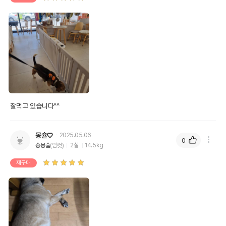
잘먹고 있습니다^^
몽슐♡
2025.05.06
0
송몽슐
(암컷)
2살
14.5kg
재구매