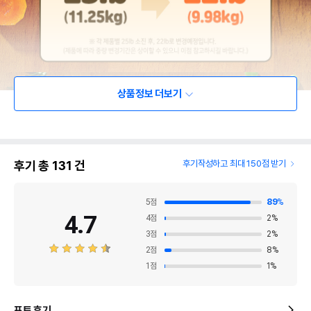
상품정보 더보기
후기 총
131
건
후기작성하고 최대 150점 받기
5
점
89
%
4.7
4
점
2
%
3
점
2
%
2
점
8
%
1
점
1
%
포토 후기