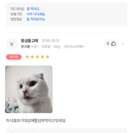
맛(기호성)
잘 먹어요
유통기한
아주 넉넉해요
영양정보
잘 적혀있어요
황금돌고래
2026.08.01
0
깽과폴
(수컷)
108살
8kg
코리안쇼트헤어
재구매
치석효과기대감에열심히먹이고잇네요