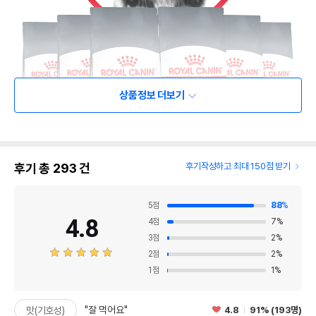
상품정보 더보기
후기 총
293
건
후기작성하고 최대 150점 받기
5
점
88
%
4.8
4
점
7
%
3
점
2
%
2
점
2
%
1
점
1
%
"잘 먹어요"
4.8
91% (193명)
맛(기호성)