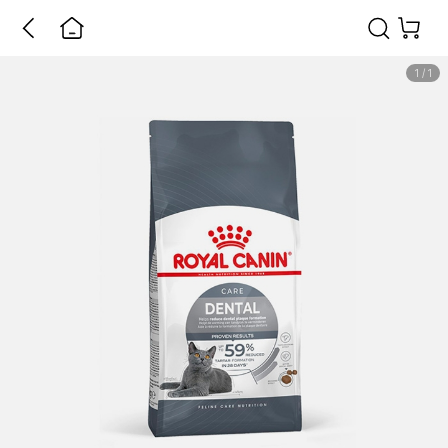
1
/
1