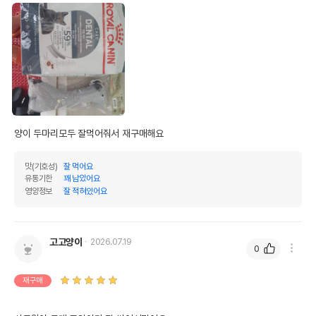
양이 두마리모두 잘먹어줘서 재구매해요 
맛(기호성)
잘 먹어요
유통기한
꽤 남았어요
영양정보
잘 적혀있어요
고고양이
2026.07.19
0
재구매