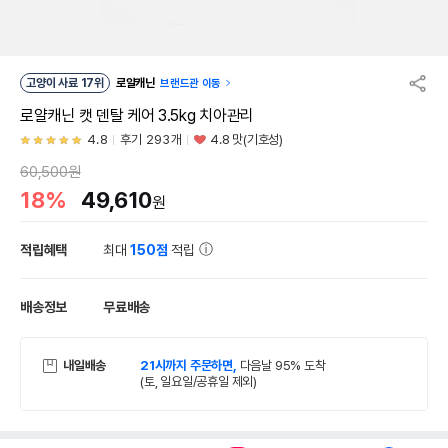
고양이 사료 17위
로얄캐닌
브랜드관 이동
로얄캐닌 캣 덴탈 케어 3.5kg 치아관리
4.8
후기 293개
4.8 맛(기호성)
60,500원
18%
49,610
원
적립혜택
최대
150점
적립
배송정보
무료배송
내일배송
21시까지 주문하면,
다음날 95% 도착
(토, 일요일/공휴일 제외)