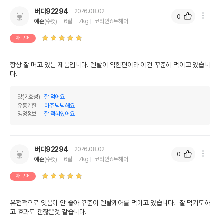
버디92294
2026.08.02
0
예준
(수컷)
6살
7kg
코리안쇼트헤어
재구매
항상 잘 머고 있는 제품입니다. 덴탈이 약한편이라 이건 꾸준히 먹이고 있습니
다. 
맛(기호성)
잘 먹어요
유통기한
아주 넉넉해요
영양정보
잘 적혀있어요
버디92294
2026.08.02
0
예준
(수컷)
6살
7kg
코리안쇼트헤어
재구매
유전적으로 잇몸이 안 좋아 꾸준이 덴탈케어를 먹이고 있습니다.  잘 먹기도하
고 효과도 괜찮은것 같습니다.