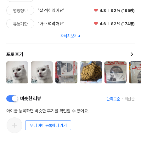
"잘 적혀있어요"
4.8
92% (195명)
영양정보
"아주 넉넉해요"
4.6
82% (174명)
유통기한
자세히보기
포토 후기
비슷한 리뷰
만족도순
최신순
아이를 등록하면 비슷한 후기를 확인할 수 있어요.
우리 아이 등록하러 가기