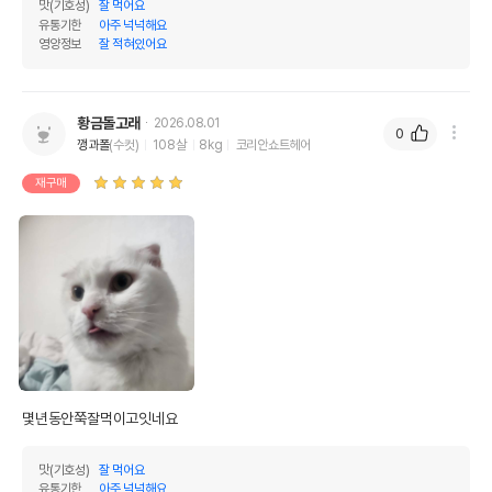
맛(기호성)
잘 먹어요
유통기한
아주 넉넉해요
영양정보
잘 적혀있어요
황금돌고래
2026.08.01
0
깽과폴
(수컷)
108살
8kg
코리안쇼트헤어
재구매
몇년동안쭉잘먹이고잇네요
맛(기호성)
잘 먹어요
유통기한
아주 넉넉해요