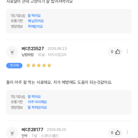
사료알이 큰데 고양이가 잘 씹어서먹어요
맛(기호성)
잘 먹어요
유통기한
꽤 남았어요
영양정보
적혀있어요
버디123527
2026.06.23
0
낭랑하랑
10살
터키시앙고라
첫구매
둘이 아주 잘 먹는 사료에요. 치석 예방에도 도움이 되는것같아요.
맛(기호성)
잘 먹어요
유통기한
아주 넉넉해요
영양정보
잘 적혀있어요
버디128177
2026.06.20
0
만두
7살
스코티시폴드