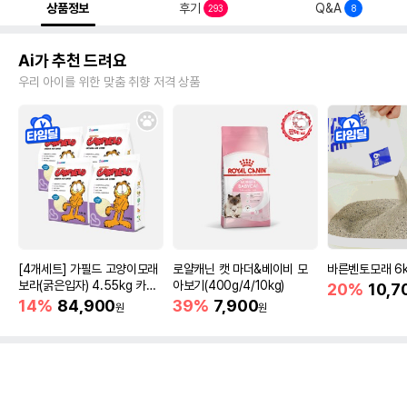
상품정보
후기
Q&A
293
8
Ai가 추천 드려요
우리 아이를 위한 맞춤 취향 저격 상품
[4개세트] 가필드 고양이모래
로얄캐닌 캣 마더&베이비 모
바른벤토모래 6
보라(굵은입자) 4.55kg 카사
아보기(400g/4/10kg)
20%
10,7
바모래
14%
84,900
39%
7,900
원
원