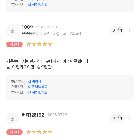
영양정보
잘 적혀있어요
100억
2026.07.30
0
유현주
(수컷)
6살
6kg
코리안쇼트헤어
재구매
기존보다 저렴한가격에 구매해서. 아주만족합니다

늘. 이런가격이면. 좋으련만
맛(기호성)
잘 먹어요
유통기한
아주 넉넉해요
영양정보
잘 적혀있어요
버디128192
2026.07.28
0
재구매