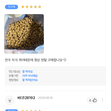
첫구매
만두 치석 케어때문에 항상 덴탈 구매합니당 ♡
맛(기호성)
잘 먹어요
유통기한
아주 넉넉해요
영양정보
잘 적혀있어요
버디128192
2026.06.16
0