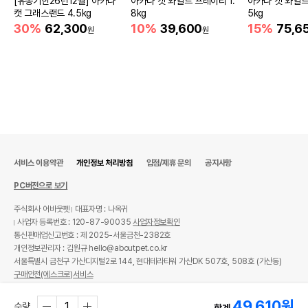
[유통기한26년12월] 아카나
아카나 캣 와일드 프레이리 1.
아카나 캣 와일드
캣 그래스랜드 4.5kg
8kg
5kg
30%
62,300
10%
39,600
15%
75,6
원
원
서비스 이용약관
개인정보 처리방침
입점/제휴 문의
공지사항
PC버전으로 보기
주식회사 어바웃펫
대표자명 : 나옥귀
사업자 등록번호 : 120-87-90035
사업자정보확인
통신판매업신고번호 : 제 2025-서울금천-2382호
개인정보관리자 : 김원규 hello@aboutpet.co.kr
서울특별시 금천구 가산디지털2로 144, 현대테라타워 가산DK 507호, 508호 (가산동)
구매안전(에스크로)서비스
© copyright (c) www.aboutpet.co.kr all rights reserved.
49,610
원
수량
합계