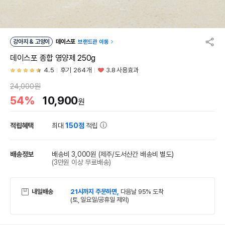
강아지 & 고양이
데이스포
브랜드관 이동
데이스포 종합 영양제 250g
4.5
후기 264개
3.8 사용효과
24,000원
54%
10,900
원
적립혜택
최대
150점
적립
배송정보
배송비 3,000원
(제주/도서산간 배송비 별도)
(3만원 이상 무료배송)
내일배송
21시까지 주문하면,
다음날 95% 도착
(토, 일요일/공휴일 제외)