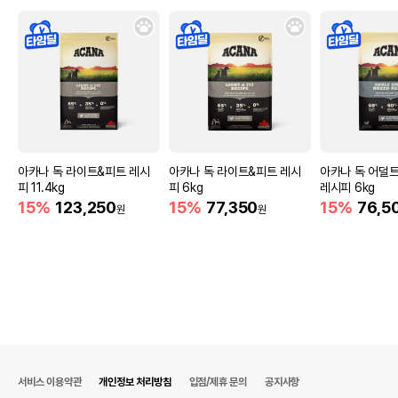
아카나 독 라이트&피트 레시
아카나 독 라이트&피트 레시
아카나 독 어덜
피 11.4kg
피 6kg
레시피 6kg
15%
123,250
15%
77,350
15%
76,5
원
원
서비스 이용약관
개인정보 처리방침
입점/제휴 문의
공지사항