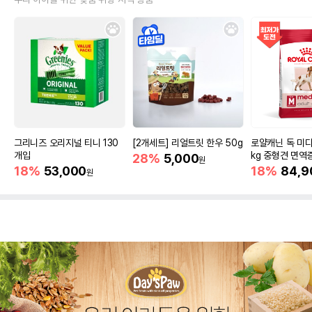
그리니즈 오리지널 티니 130
[2개세트] 리얼트릿 한우 50g
로얄캐닌 독 미디
개입
kg 중형견 면역
28%
5,000
원
18%
53,000
18%
84,9
원