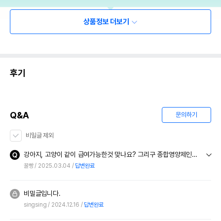
상품정보 더보기
후기
Q&A
문의하기
비밀글 제외
강아지, 고양이 같이 급여가능한것 맞나요? 그리구 종합영양제인데 유산균,피모 등등 다 해당되는걸까요? 아니면 유산균은 다른영양제 먹여야하는건가요?
꿀빵
2025.03.04
답변완료
비밀글입니다.
singsing
2024.12.16
답변완료