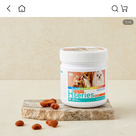
1
/
4