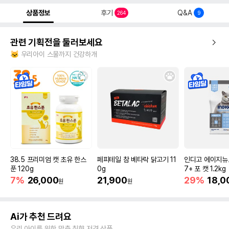
상품정보
후기
Q&A
264
9
관련 기획전을 둘러보세요
🐱 우리아이 스물까지 건강하개
38.5 프리미엄 캣 초유 한스
페피테일 참 베타락 닭고기 11
인디고 에이지뉴
푼 120g
0g
7+ 포 캣 1.2kg
7%
26,000
21,900
29%
18,0
원
원
Ai가 추천 드려요
우리 아이를 위한 맞춤 취향 저격 상품