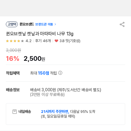
고양이
퀸오브샌드
브랜드관 이동
퀸오브캣닢 캣닢과 마따따비 나무 13g
4.2
후기 46개
3.8 맛(기호성)
3,000원
16%
2,500
원
적립혜택
최대
150점
적립
배송정보
배송비 3,000원
(제주/도서산간 배송비 별도)
(3만원 이상 무료배송)
내일배송
21시까지 주문하면,
다음날 95% 도착
(토, 일요일/공휴일 제외)