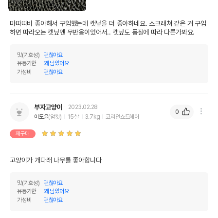
마따따비 좋아해서 구입했는데 캣닢을 더 좋아하네요. 스크래쳐 같은 거 구입
하면 따라오는 캣닢엔 무반응이었어서.. 캣닢도 품질에 따라 다른가봐요.
맛(기호성)
괜찮아요
유통기한
꽤 남았어요
가성비
괜찮아요
부자고양이
2023.02.28
0
이도윤
(암컷)
15살
3.7kg
코리안쇼트헤어
재구매
고양이가 개다래 나무를 좋아합니다
맛(기호성)
괜찮아요
유통기한
꽤 남았어요
가성비
괜찮아요