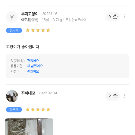
부자고양이
2022.11.16
0
이도윤
(암컷)
15살
3.7kg
코리안쇼트헤어
첫구매
고양이가 좋아합니다
맛(기호성)
괜찮아요
유통기한
꽤 남았어요
가성비
괜찮아요
꾸까내꼬
2022.02.04
2
첫구매