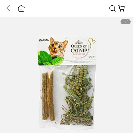
1
/
1