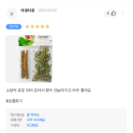
아옹타옹
2023.02.03
0
첫구매
소량씩 포장 되어 있어서 향이 안날라가고 아주 좋아요

#상품후기
맛(기호성)
잘 먹어요
유통기한
아주 넉넉해요
가성비
최고에요