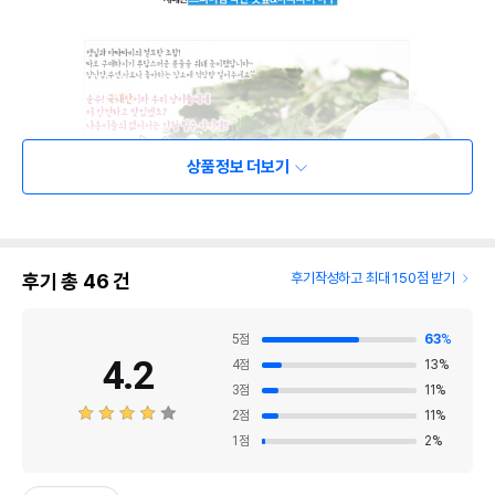
상품정보 더보기
후기 총
46
건
후기작성하고 최대 150점 받기
5
점
63
%
4.2
4
점
13
%
3
점
11
%
2
점
11
%
1
점
2
%