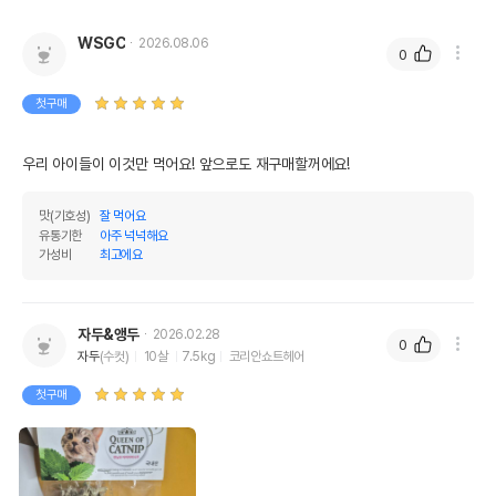
WSGC
2026.08.06
0
첫구매
우리 아이들이 이것만 먹어요! 앞으로도 재구매할꺼에요!
맛(기호성)
잘 먹어요
유통기한
아주 넉넉해요
가성비
최고에요
자두&앵두
2026.02.28
0
자두
(수컷)
10살
7.5kg
코리안쇼트헤어
첫구매