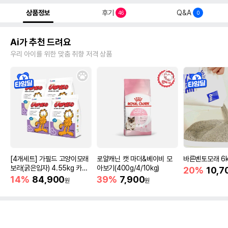
상품정보
후기
Q&A
46
0
Ai가 추천 드려요
우리 아이를 위한 맞춤 취향 저격 상품
[4개세트] 가필드 고양이모래
로얄캐닌 캣 마더&베이비 모
바른벤토모래 6
보라(굵은입자) 4.55kg 카사
아보기(400g/4/10kg)
20%
10,7
바모래
14%
84,900
39%
7,900
원
원