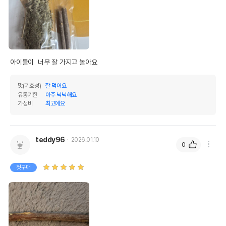
아이들이  너무 잘 가지고 놀아요
맛(기호성)
잘 먹어요
유통기한
아주 넉넉해요
가성비
최고에요
teddy96
2026.01.10
0
첫구매