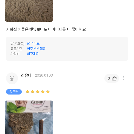
저희집 애들은 캣닢보다도 마따따비를 더 좋아해요
맛(기호성)
잘 먹어요
유통기한
아주 넉넉해요
가성비
최고에요
리유니
2026.01.03
0
첫구매
상품 필수 정보
품명 및 모델명
퀸오브캣닢 캣닢과 마따따비 나무 13g