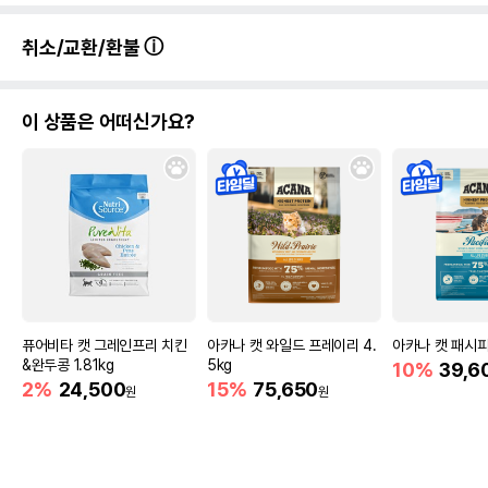
취소/교환/환불
이 상품은 어떠신가요?
퓨어비타 캣 그레인프리 치킨
아카나 캣 와일드 프레이리 4.
아카나 캣 패시피카
&완두콩 1.81kg
5kg
10%
39,6
2%
24,500
15%
75,650
원
원