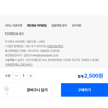
서비스 이용약관
개인정보 처리방침
입점/제휴 문의
공지사항
PC버전으로 보기
주식회사 어바웃펫
대표자명 : 나옥귀
사업자 등록번호 : 120-87-90035
사업자정보확인
통신판매업신고번호 : 제 2025-서울금천-2382호
개인정보관리자 : 김원규 hello@aboutpet.co.kr
서울특별시 금천구 가산디지털2로 144, 현대테라타워 가산DK 507호, 508호 (가산동)
구매안전(에스크로)서비스
© copyright (c) www.aboutpet.co.kr all rights reserved.
2,500
원
수량
합계
장바구니 담기
구매하기
찜
처방사료 주문 시 확인해주세요!
쿠폰보기
적립혜택
취소/ 교환/ 환불
유통기한 임박 상품
최저가 도전 상품
AI검색
AI검색