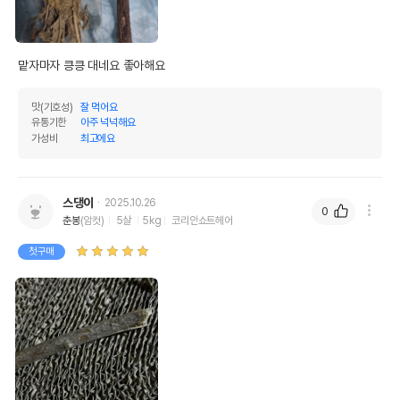
법에 의한 인증,허가 등을
상세페이지 참조
받았음을 확인할수 있는
경우 그에 대한 사항
맡자마자 킁킁 대네요 좋아해요
제조국 또는 원산지
대한민국
제조자,수입품의 경우
맛(기호성)
잘 먹어요
Channel Pet//해당사항없음
수입자를 함께 표기
유통기한
아주 넉넉해요
가성비
최고에요
AS책임자와 전화번호
어바웃펫//1644-9601
또는 소비자상담 관련
전화번호
스댕이
2025.10.26
0
유통기한이 최소 2026.12.04이거나 그
춘봉
(암컷)
5살
5kg
코리안쇼트헤어
이후인 상품이 출고됩니다.
유통기한
단, 상품명에 유통기한 명시된 경우, 해당
첫구매
유통기한을 따릅니다.