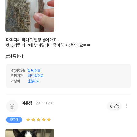
마따따비 막대도 엄청 좋아하고

캣닢가루 바닥에 뿌려줫더니 좋아하고 잘먹네요ㅋㅋ

#상품후기
맛(기호성)
잘 먹어요
유통기한
꽤 남았어요
가성비
괜찮아요
이유정
2018.11.28
0
첫구매