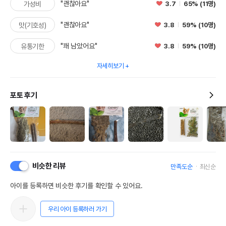
"괜찮아요"
3.7
65% (11명)
가성비
"괜찮아요"
3.8
59% (10명)
맛(기호성)
"꽤 남았어요"
3.8
59% (10명)
유통기한
자세히보기
포토 후기
비슷한 리뷰
만족도순
최신순
아이를 등록하면 비슷한 후기를 확인할 수 있어요.
우리 아이 등록하러 가기