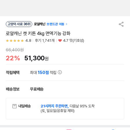
고양이 사료 36위
로얄캐닌
브랜드관 이동
로얄캐닌 캣 키튼 4kg 면역기능 강화
4.8
후기 1,741개
4.7 맛(기호성)
66,400원
22%
51,300
원
적립혜택
최대
150점
적립
배송정보
무료배송
내일배송
21시까지 주문하면,
다음날 95% 도착
(토, 일요일/공휴일 제외)