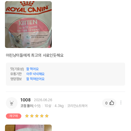
어린냥이들에게 최고의 사료인듯해요
맛(기호성)
잘 먹어요
유통기한
아주 넉넉해요
영양정보
잘 적혀있어요
1008
2026.06.26
0
코점 똘이
(수컷)
10살
4.3kg
코리안쇼트헤어
재구매