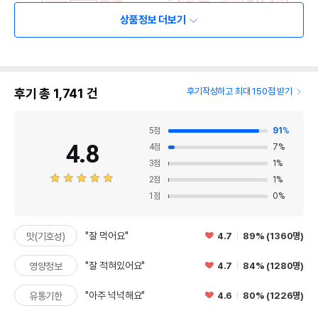
상품정보 더보기
후기 총
1,741
건
후기작성하고 최대 150점 받기
5
점
91
%
4.8
4
점
7
%
3
점
1
%
2
점
1
%
1
점
0
%
"잘 먹어요"
4.7
89% (1360명)
맛(기호성)
"잘 적혀있어요"
4.7
84% (1280명)
영양정보
"아주 넉넉해요"
4.6
80% (1226명)
유통기한