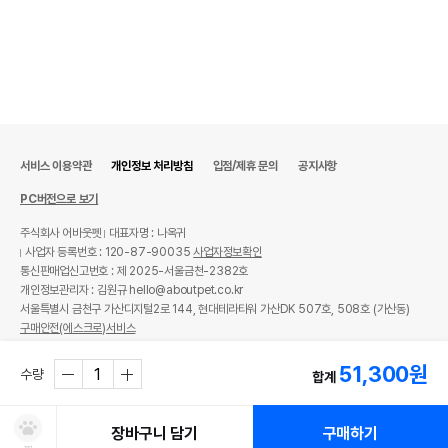
서비스 이용약관
개인정보 처리방침
입점/제휴 문의
공지사항
PC버전으로 보기
주식회사 어바웃펫
대표자명 : 나옥귀
사업자 등록번호 : 120-87-90035
사업자정보확인
통신판매업신고번호 : 제 2025-서울금천-2382호
개인정보관리자 : 김원규 hello@aboutpet.co.kr
서울특별시 금천구 가산디지털2로 144, 현대테라타워 가산DK 507호, 508호 (가산동)
구매안전(에스크로)서비스
© copyright (c) www.aboutpet.co.kr all rights reserved.
51,300
원
수량
합계
장바구니 담기
구매하기