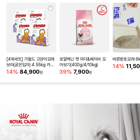
[4개세트] 가필드 고양이모래
로얄캐닌 캣 마더&베이비 모
바른벤토모래 6
보라(굵은입자) 4.55kg 카사
아보기(400g/4/10kg)
14%
11,5
바모래
14%
84,900
39%
7,900
원
원