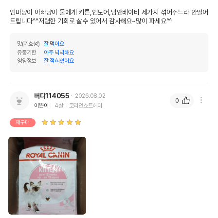
엄마냥이 아빠냥이 둘에게 키튼,인도어,맘앤베이비 세가지 섞어주느라 안떨어
트립니다^^저렴한 기회로 살수 있어서 감사해요~많이 파세요^^
맛(기호성)
잘 먹어요
유통기한
아주 넉넉해요
영양정보
잘 적혀있어요
버디114055
2026.08.02
0
이쁜이
4살
코리안쇼트헤어
재구매