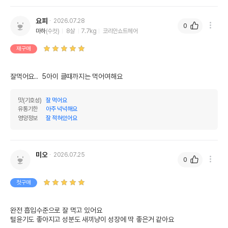
요피
2026.07.28
0
마하
(수컷)
8살
7.7kg
코리안쇼트헤어
재구매
잘먹어요..  5아이 클때까지는 먹어여해요
맛(기호성)
잘 먹어요
유통기한
아주 넉넉해요
영양정보
잘 적혀있어요
미오
2026.07.25
0
첫구매
완전 흡입수준으로 잘 먹고 있어요 

털윤기도 좋아지고 성분도 새끼냥이 성장에 딱 좋은거 같아요