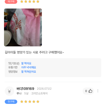
재구매
길아이들 영양가 있는 사료 주려고 구매했어요~
맛(기호성)
잘 먹어요
유통기한
아주 넉넉해요
영양정보
잘 적혀있어요
버디109169
2026.07.02
0
루나
5살
코리안쇼트헤어
첫구매