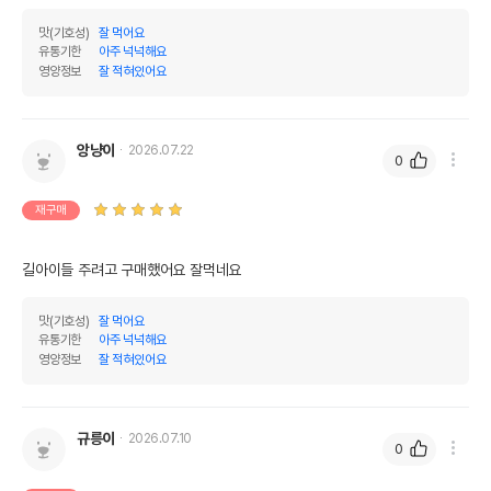
맛(기호성)
잘 먹어요
유통기한
아주 넉넉해요
영양정보
잘 적혀있어요
앙냥이
2026.07.22
0
재구매
길아이들 주려고 구매했어요 잘먹네요 
맛(기호성)
잘 먹어요
유통기한
아주 넉넉해요
영양정보
잘 적혀있어요
규릉이
2026.07.10
0