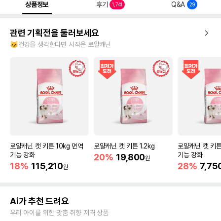
상품정보
후기
Q&A
1,741
29
관련 기획전을 둘러보세요
🐱건강을 생각한다면 시작은 로얄캐닌
로얄캐닌 캣 키튼 10kg 면역
로얄캐닌 캣 키튼 1.2kg
로얄캐닌 캣 키튼
기능 강화
기능 강화
20%
19,800
원
18%
115,210
28%
7,75
원
Ai가 추천 드려요
우리 아이를 위한 맞춤 취향 저격 상품