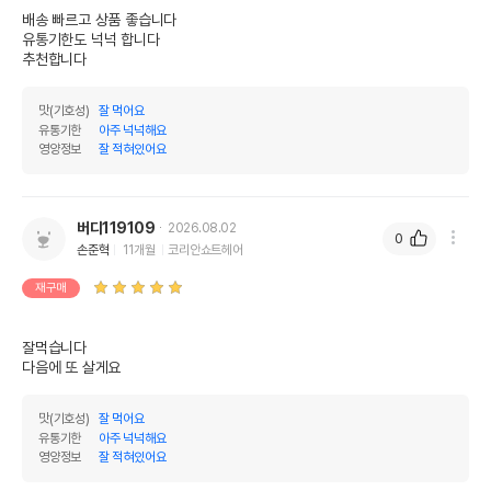
배송 빠르고 상품 좋습니다 

유통기한도 넉넉 합니다 

추천합니다 
맛(기호성)
잘 먹어요
유통기한
아주 넉넉해요
영양정보
잘 적혀있어요
버디119109
2026.08.02
0
손준혁
11개월
코리안쇼트헤어
재구매
잘먹습니다

다음에 또 살게요
맛(기호성)
잘 먹어요
유통기한
아주 넉넉해요
영양정보
잘 적혀있어요