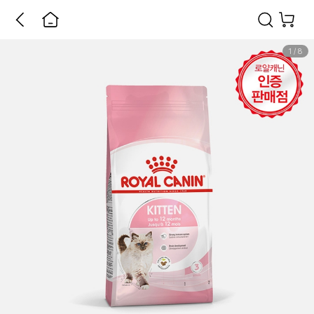
1
/
8