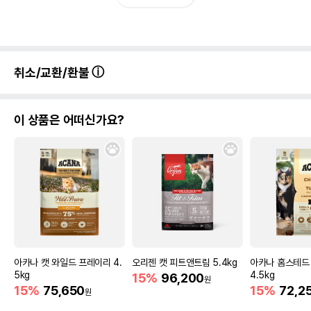
취소/교환/환불
이 상품은 어떠신가요?
아카나 캣 와일드 프레이리 4.
오리젠 캣 피트앤트림 5.4kg
아카나 홈스테드
5kg
4.5kg
15%
96,200
원
15%
75,650
15%
72,2
원