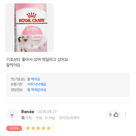
기호성이 좋아서 섞여 먹일려고 샀어요.

잘먹어요
맛(기호성)
잘 먹어요
유통기한
아주 넉넉해요
영양정보
잘 적혀있어요
Renée
2026.06.27
0
벨
(수컷)
6살
6.5kg
코리안쇼트헤어
재구매