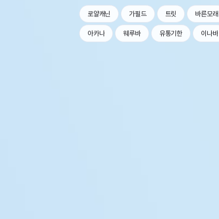
로얄캐닌
가필드
트릿
바른모래
아카나
웨루바
유통기한
이나바