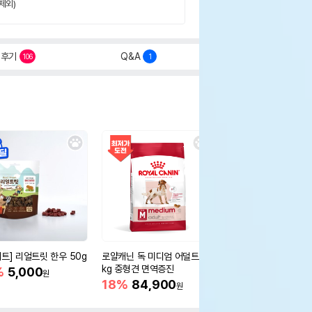
제외)
후기
Q&A
106
1
세트] 리얼트릿 한우 50g
로얄캐닌 독 미디엄 어덜트 10
오리젠 독 스몰브리드 4
kg 중형견 면역증진
%
5,000
15%
75,400
원
원
18%
84,900
원