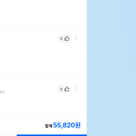
0
0
콜리
55,820
원
합계