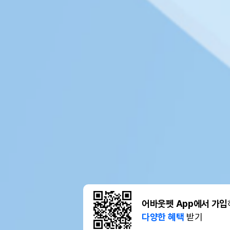
어바웃펫 App에서 가입
다양한 혜택
받기