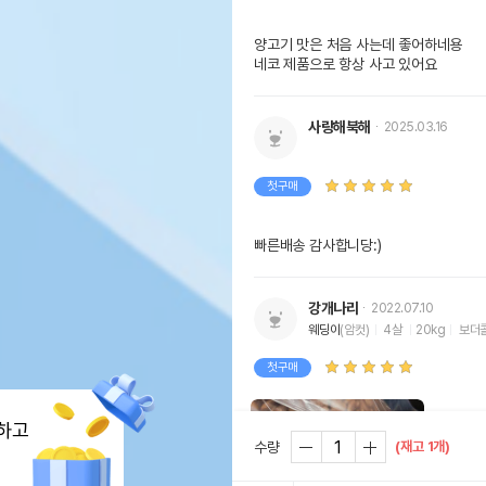
양고기 맛은 처음 사는데 좋어하네용

네코 제품으로 항상 사고 있어요 
사랑해북해
2025.03.16
첫구매
빠른배송 감사합니당:)
강개나리
2022.07.10
웨딩이
(암컷)
4살
20kg
보더
첫구매
하고
(재고 1개)
수량