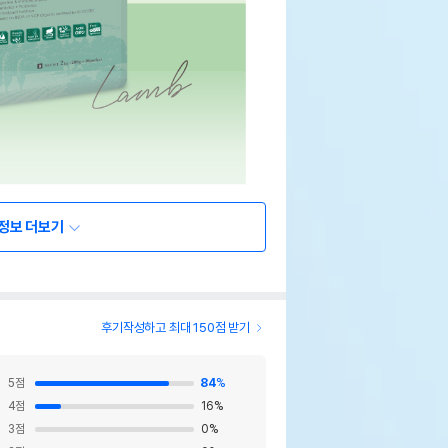
정보 더보기
후기작성하고 최대 150점 받기
5
점
84
%
4
점
16
%
3
점
0
%