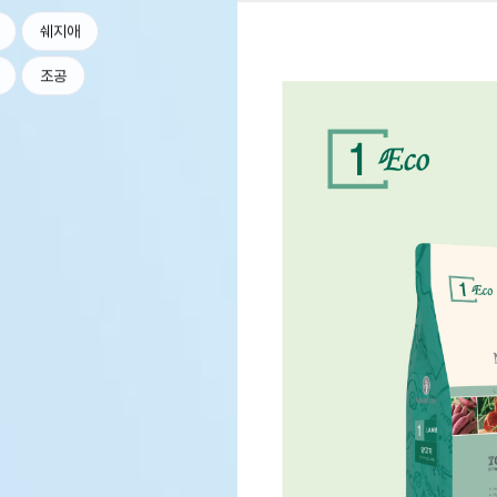
쉐지애
조공