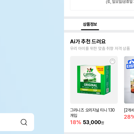
(토, 일요일/공휴일 
상품정보
Ai가 추천 드려요
우리 아이를 위한 맞춤 취향 저격 상품
그리니즈 오리지널 티니 130
[2개
개입
28
18%
53,000
원