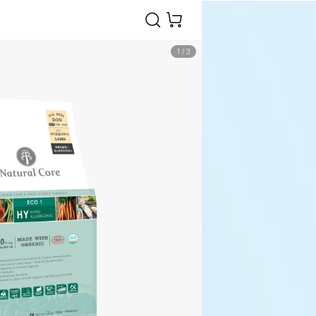
1
/
3