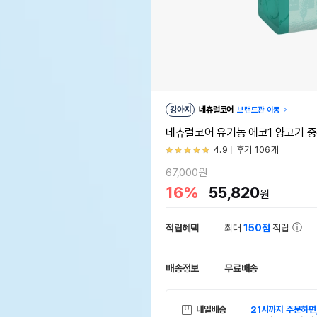
강아지
네츄럴코어
브랜드관 이동
네츄럴코어 유기농 에코1 양고기 중
4.9
후기 106개
67,000원
16%
55,820
원
적립혜택
최대
150점
적립
배송정보
무료배송
내일배송
21시까지 주문하면