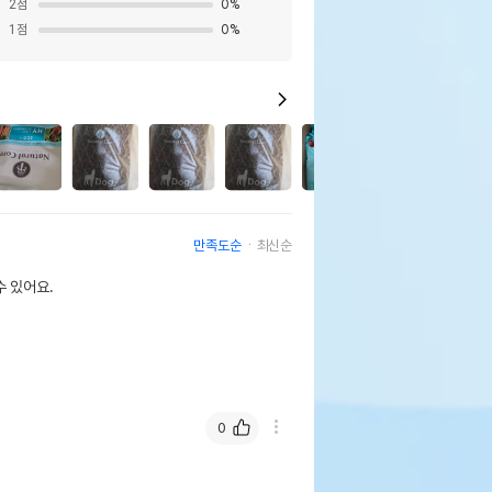
2
점
0
%
1
점
0
%
만족도순
최신순
 있어요.
0