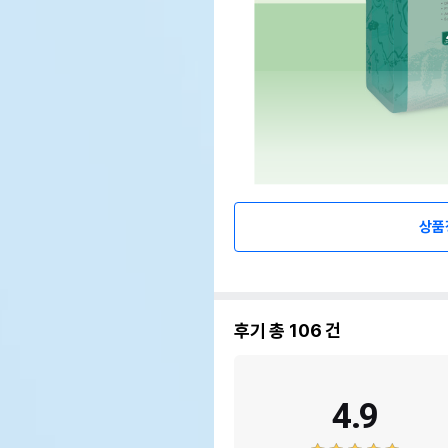
상품
후기 총
106
건
4.9