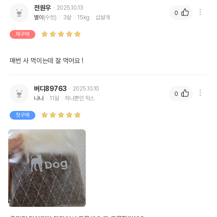
전원우
2025.10.13
0
별이
(수컷)
3살
15kg
삽살개
재구매
매번 사 먹이는데 잘 먹어요 ! 
버디89763
2025.10.10
0
나나
11살
하나뿐인 믹스
첫구매