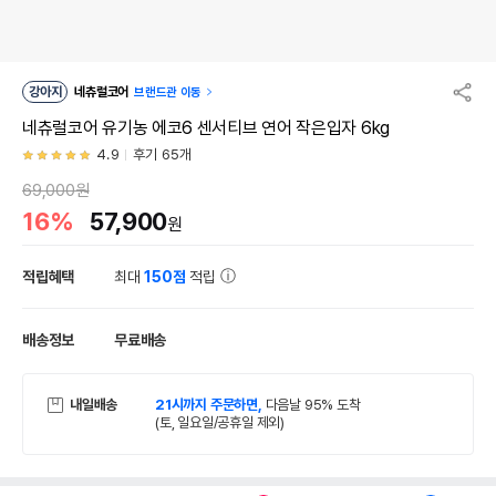
강아지
네츄럴코어
브랜드관 이동
네츄럴코어 유기농 에코6 센서티브 연어 작은입자 6kg
4.9
후기 65개
69,000원
16%
57,900
원
적립혜택
최대
150점
적립
배송정보
무료배송
내일배송
21시까지 주문하면,
다음날 95% 도착
(토, 일요일/공휴일 제외)