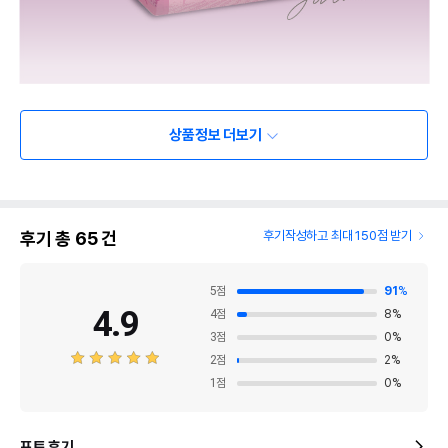
상품정보 더보기
후기 총
65
건
후기작성하고 최대 150점 받기
5
점
91
%
4.9
4
점
8
%
3
점
0
%
2
점
2
%
1
점
0
%
포토 후기