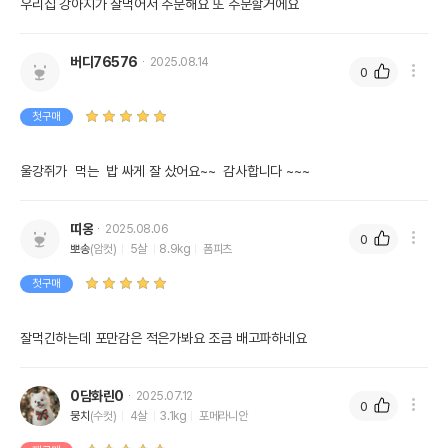
우리집 강아지가 잘먹어서 주문해요 또 주문할거에요
버디76576
2025.08.14
0
첫구매
띠옹
2025.08.06
0
뽀송
(암컷)
5살
8.9kg
폼피츠
첫구매
잘먹긴하는데 포만감은 적은가봐요 조금 배고파하네요
0담화린0
2025.07.12
0
뭉치
(수컷)
4살
3.1kg
포메라니안