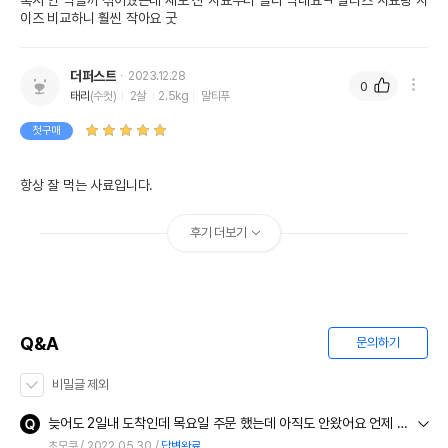
혹시 안 먹을까 섞어줬는데 새로 산 사료부터 골라 먹네요ㅋ 말티즈 사료랑 사
이즈 비교하니 훨씬 작아요 굿
더퍼스트
2023.12.28
0
태리
(수컷)
2살
2.5kg
말티푸
첫구매
항상 잘 먹는 사료입니다. 
후기 더보기
Q&A
문의하기
비밀글 제외
늦어도 2일내 도착인데 목요일 주문 했는데 아직도 안왔어요 언제 오나요?
초모쿠
2022.05.30
답변완료