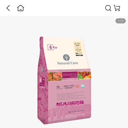
1
/
3