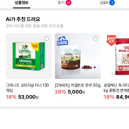
상품정보
후기
Q&A
65
3
Ai가 추천 드려요
우리 아이를 위한 맞춤 취향 저격 상품
그리니즈 오리지널 티니 130
[2개세트] 리얼트릿 한우 50g
로얄캐닌 독 미디
개입
kg 중형견 면역
28%
5,000
원
18%
53,000
18%
84,9
원