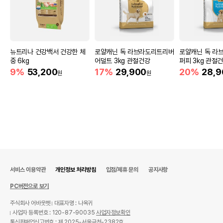
상품 필수 정보
네츄럴코어 70% 유기농 에코6 센서티브
품명 및 모델명
연어 작은입자 6kg
법에 의한 인증,허가 등을
뉴트리나 건강백서 건강한 체
로얄캐닌 독 라브라도리트리버
로얄캐닌 독 라
상세페이지 참조
받았음을 확인할수 있는
중 6kg
어덜트 3kg 관절건강
퍼피 3kg 관절
경우 그에 대한 사항
9%
53,200
17%
29,900
20%
28,9
원
원
제조국 또는 원산지
대한민국
제조자,수입품의 경우
㈜이레본//해당사항없음
수입자를 함께 표기
AS책임자와 전화번호
어바웃펫//1644-9601
또는 소비자상담 관련
전화번호
유통기한이 최소 2026.12.03이거나 그
서비스 이용약관
개인정보 처리방침
입점/제휴 문의
공지사항
이후인 상품이 출고됩니다.
유통기한
단, 상품명에 유통기한 명시된 경우, 해당
PC버전으로 보기
유통기한을 따릅니다.
주식회사 어바웃펫
대표자명 : 나옥귀
사업자 등록번호 : 120-87-90035
사업자정보확인
통신판매업신고번호 : 제 2025-서울금천-2382호