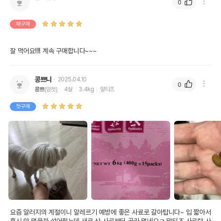
0
재구매
잘 먹어요!!!! 계속 구매합니다~~~ 
콩쁘니
2025.04.10
0
콩쁘
(암컷)
4살
3.4kg
말티즈
첫구매
요즘 알러지의 계절이니 알레르기 예방에 좋은 사료로 갈아탑니다~ 입 짧아서 