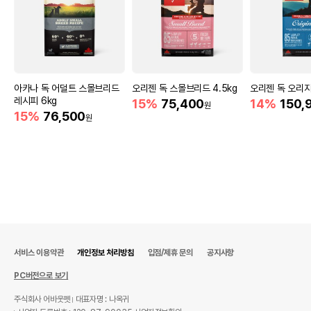
아카나 독 어덜트 스몰브리드
오리젠 독 스몰브리드 4.5kg
오리젠 독 오리지널
레시피 6kg
15%
75,400
14%
150,
원
15%
76,500
원
서비스 이용약관
개인정보 처리방침
입점/제휴 문의
공지사항
PC버전으로 보기
주식회사 어바웃펫
대표자명 : 나옥귀