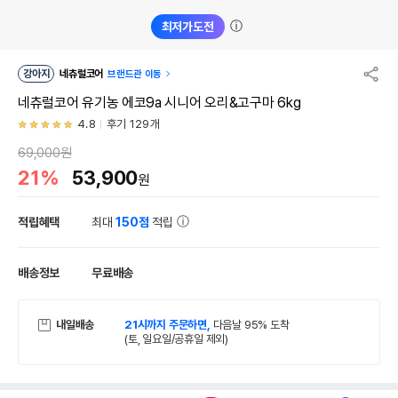
ⓘ
최저가도전
강아지
네츄럴코어
브랜드관 이동
네츄럴코어 유기농 에코9a 시니어 오리&고구마 6kg
4.8
후기 129개
69,000원
21%
53,900
원
적립혜택
최대
150점
적립
배송정보
무료배송
내일배송
21시까지 주문하면,
다음날 95% 도착
(토, 일요일/공휴일 제외)