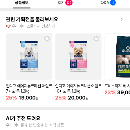
상품정보
후기
Q&A
129
1
관련 기획전을 둘러보세요
🐶 우리아이 스물까지 건강하개
인디고 에이지뉴트리션 어덜트
인디고 에이지뉴트리션 어덜트
프레스티지 독 시
7+ 포 독 1.2kg
10+ 포 독 1.2kg
23%
39,0
25%
19,000
25%
20,000
원
원
Ai가 추천 드려요
우리 아이를 위한 맞춤 취향 저격 상품