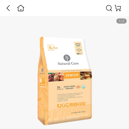
1
/
2