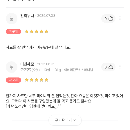
칸이누나
2025.07.03
0
재구매
사료를 잘 안먹어서 바꿔봤는데 잘 먹네요.
미친사모
2025.06.15
0
모모쿠쿠
(수컷)
13살
13kg
아메리칸코카스파니엘
재구매
한가지 사료만 너무 먹이니까 잘 안먹는것 같아 요즘은 이것저것 먹이고 있어
요. 그러다 이 사료를 구입했는데 잘 먹고 응가도 잘싸요 

14살 노견인데 입맛에 맞나봐요,,,^^
후기 더보기