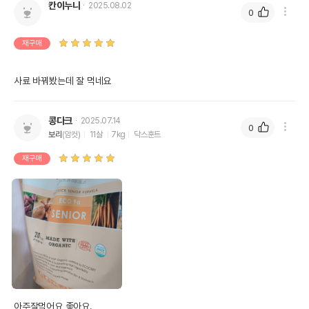
칸이누나
2025.08.02
0
재구매
사료 바꿔봤는데 잘 먹네요
콩다크
2025.07.14
0
보리
(암컷)
11살
7kg
닥스훈트
재구매
아주잘먹어요 좋아요. 