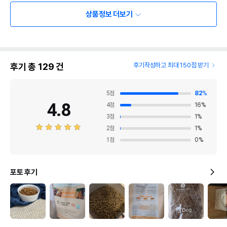
상품정보 더보기
후기 총
129
건
후기작성하고 최대 150점 받기
5
점
82
%
4.8
4
점
16
%
3
점
1
%
2
점
1
%
1
점
0
%
포토 후기