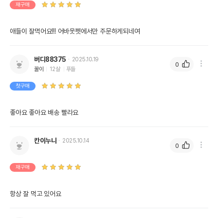
재구매
애들이 잘먹어요!!! 어바웃펫에서만 주문하게되네여
버디88375
2025.10.19
0
꿀이
12살
푸들
첫구매
좋아요 좋아요 배송 빨라요
칸이누나
2025.10.14
0
재구매
항상 잘 먹고 있어요