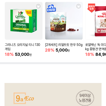
그리니즈 오리지널 티니 130
[2개세트] 리얼트릿 한우 50g
로얄캐닌 독 미디
개입
kg 중형견 면역
28%
5,000
원
18%
53,000
18%
84,9
원